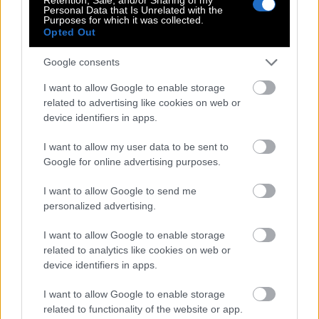
Personal Data that Is Unrelated with the
Δείτε το πρώτο μέρος εδώ
Purposes for which it was collected.
Opted Out
Google consents
ALPHA FEMALE
ΜΑΡΙΑ ΚΩΝΣΤΑΝΤΑΚΗ
I want to allow Google to enable storage
related to advertising like cookies on web or
Σχετικά άρθρα
device identifiers in apps.
I want to allow my user data to be sent to
Google for online advertising purposes.
Βραβεία Ίρις: Οι πρωταγωνιστές των
I want to allow Google to send me
«ελληνικών Όσκαρ» στο ΚΛΙΚ
personalized advertising.
I want to allow Google to enable storage
Δήμητρα Δερζέκου-Αλίκη
related to analytics like cookies on web or
Βουγιουκλάκη στους ΚΛΙΚers: «Στο
device identifiers in apps.
TikTok με ρωτάνε αν είμαι AI»
I want to allow Google to enable storage
related to functionality of the website or app.