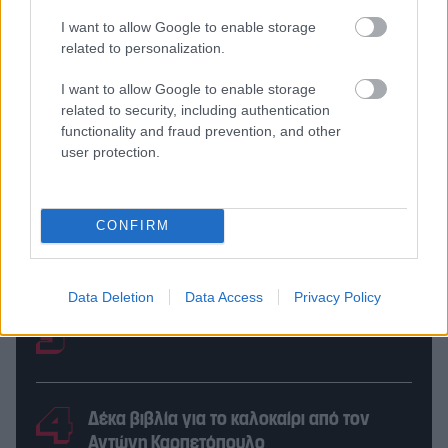
I want to allow Google to enable storage
related to personalization.
I want to allow Google to enable storage
Οι 10+1 ακριβότεροι Έλληνες
related to security, including authentication
ποδοσφαιριστές: Οι Ευρωπαίοι
functionality and fraud prevention, and other
«αγοράζουν Ελλάδα»!
user protection.
Καλημέρα Ελλάδα, σου μιλάει ένας
CONFIRM
Παπαδάκης: Οι αντιδράσεις για την
επιμονή του ΑΝΤ1 στον ιστορικό τίτλο
Data Deletion
Data Access
Privacy Policy
Πού θα πιεις τα σπριτζ του Αυγούστου;
Δέκα βιβλία για το καλοκαίρι από τον
Αντώνη Καρπετόπουλο