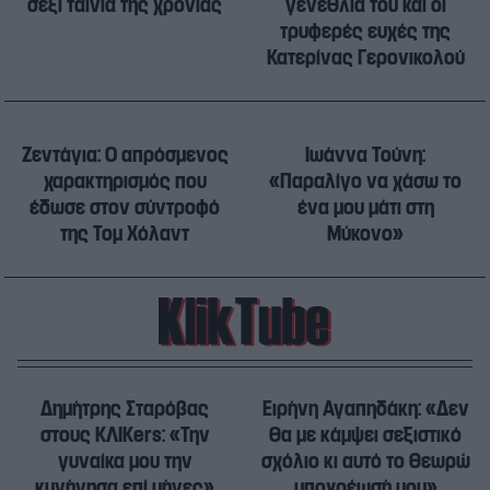
σέξι ταινία της χρονιάς
γενέθλια του και οι
τρυφερές ευχές της
Κατερίνας Γερονικολού
Ζεντάγια: Ο απρόσμενος
Ιωάννα Τούνη:
χαρακτηρισμός που
«Παραλίγο να χάσω το
έδωσε στον σύντροφό
ένα μου μάτι στη
της Τομ Χόλαντ
Μύκονο»
Δημήτρης Σταρόβας
Ειρήνη Αγαπηδάκη: «Δεν
στους ΚΛΙΚers: «Την
θα με κάμψει σεξιστικό
γυναίκα μου την
σχόλιο κι αυτό το θεωρώ
κυνήγησα επί μήνες»
υποχρέωσή μου»