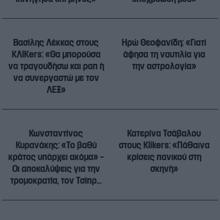
Βασίλης Λέκκας στους
Ηρώ Θεοφανίδη: «Γιατί
ΚΛΙΚers: «Θα μπορούσα
άφησα τη ναυτιλία για
να τραγουδήσω και ραπ ή
την αστρολογία»
να συνεργαστώ με τον
ΛΕΞ»
Κωνσταντίνος
Κατερίνα Τσάβαλου
Κυρανάκης: «Το βαθύ
στους Klikers: «Πάθαινα
κράτος υπάρχει ακόμα» –
κρίσεις πανικού στη
Οι αποκαλύψεις για την
σκηνή»
τρομοκρατία, τον Τσίπρα
και όσα πρέπει να
αλλάξουν στην Ελλάδα