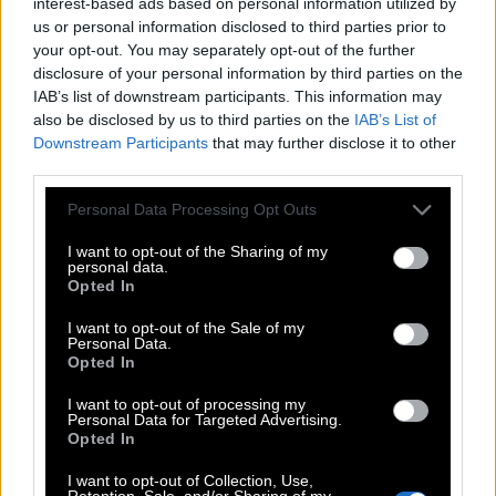
interest-based ads based on personal information utilized by
άνθρωπο θα μπορούσα να γεράσω μαζί, ότι δεν θα
us or personal information disclosed to third parties prior to
βαριόμουν και ότι ενδεχομένως δεν θα με
your opt-out. You may separately opt-out of the further
βαριόταν κι αυτός», λέει χαρακτηριστικά.
disclosure of your personal information by third parties on the
IAB’s list of downstream participants. This information may
also be disclosed by us to third parties on the
IAB’s List of
Δείτε το δεύτερο μέρος του «Alpha
Downstream Participants
that may further disclose it to other
third parties.
Female» με τη Μαρία Κωνσταντάκη
Please note that this website/app uses one or more Google
Personal Data Processing Opt Outs
services and may gather and store information including but
not limited to your visit or usage behaviour. You may click to
I want to opt-out of the Sharing of my
personal data.
grant or deny consent to Google and its third-party tags to
Opted In
use your data for below specified purposes in below Google
consent section.
I want to opt-out of the Sale of my
Personal Data.
Opted In
I want to opt-out of processing my
Personal Data for Targeted Advertising.
Opted In
I want to opt-out of Collection, Use,
Retention, Sale, and/or Sharing of my