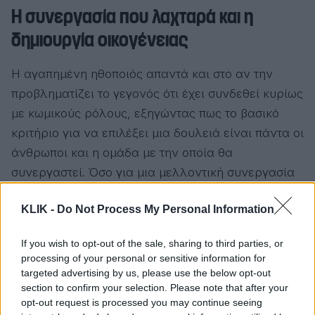
Η συνεργασία που λαχταρά και η
δημιουργία οικογένειας
Η αγαπημένη ηθοποιός απαντά και στο αν την
προβληματίζει το γεγονός ότι έχει συνδεθεί κυρίως
με κωμικούς ρόλους, εξηγώντας πως το βασικό
κριτήριο για να επιλέξει μια δουλειά είναι πάντα οι
άνθρωποι και η ομάδα με την οποία θα
συνεργαστεί. Όσο για μια μελλοντική συνεργασία
που θα ήθελε να πραγματοποιήσει, αυτή είναι με
KLIK -
Do Not Process My Personal Information
τον Σωτήρης Τσαφούλιας.
Τέλος, μιλά με απόλυτη ειλικρίνεια για την
If you wish to opt-out of the sale, sharing to third parties, or
processing of your personal or sensitive information for
επιλογή της να μη δημιουργήσει οικογένεια και για
targeted advertising by us, please use the below opt-out
το αν αισθάνεται ότι χρειάζεται να απολογείται γι’
section to confirm your selection. Please note that after your
αυτήν. «Εγώ δεν έχω αισθανθεί ότι με έναν
opt-out request is processed you may continue seeing