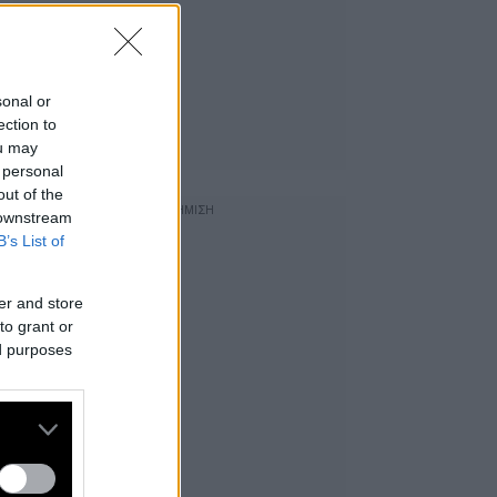
sonal or
ection to
ou may
 personal
out of the
 downstream
B’s List of
er and store
to grant or
ed purposes