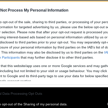
ούονται οι δύο υπερήρωες; Υπομονή μέχρι τις 24 Μαρτίου του 2016
Not Process My Personal Information
to opt-out of the sale, sharing to third parties, or processing of your per
μυθιών στον κινηματογράφο
formation for targeted advertising by us, please use the below opt-out s
r selection. Please note that after your opt-out request is processed y
 των αδερφών Γκριμ, Άντερσεν και Ρεπώ τα κλασσικά
eing interest-based ads based on personal information utilized by us or
οτεινές αίθουσες και η προβολή τους γίνεται
disclosed to third parties prior to your opt-out. You may separately opt-
 κατάλληλη σήμανση – Απαραίτητη η γονική συναίνεση! Από
losure of your personal information by third parties on the IAB’s list of
. This information may also be disclosed by us to third parties on the
IA
Participants
that may further disclose it to other third parties.
ερ που κατέκτησε το Χόλιγουντ
 that this website/app uses one or more Google services and may gath
including but not limited to your visit or usage behaviour. You may click 
«Magic Mike XXL» είναι ένα από τα πιο hot ονόματα της
 to Google and its third-party tags to use your data for below specifi
βιομηχανίας και φυσικά ένα από τα αρσενικά sex symbols
ogle consent section.
, αυτά τα δύο πάνε πάντα πακέτο… Και ο 35χρονος το
l Data Processing Opt Outs
 Ομάρ Σαρίφ
o opt-out of the Sharing of my personal data.