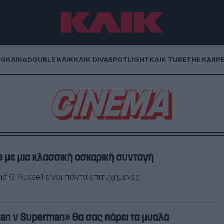
NG
ΚΛΙΚα
DOUBLE ΚΛΙΚ
ΚΛΙΚ DIVA
SPOTLIGHT
ΚΛΙΚ TUBE
THE KARP
e με μια κλασσική οσκαρική συνταγή
id O. Russell είναι πάντα επιτυχημένες
Το πρώτο trailer του «Batman v Superman» θα σας πάρει τα μυαλά