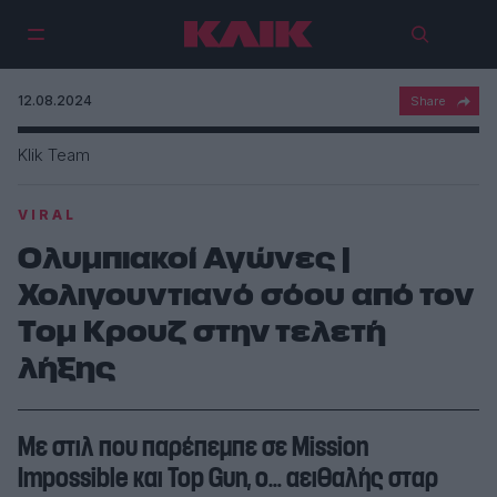
12.08.2024
Klik Team
VIRAL
Ολυμπιακοί Αγώνες |
Χολιγουντιανό σόου από τον
Τομ Κρουζ στην τελετή
λήξης
Με στιλ που παρέπεμπε σε Mission
Impossible και Top Gun, ο… αειθαλής σταρ