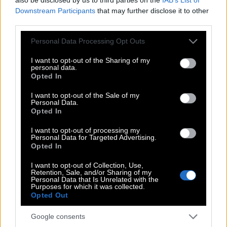
Downstream Participants
that may further disclose it to other
third parties.
Please note that this website/app uses one or more Google
Personal Data Processing Opt Outs
services and may gather and store information including but
not limited to your visit or usage behaviour. You may click to
I want to opt-out of the Sharing of my
personal data.
grant or deny consent to Google and its third-party tags to
Opted In
use your data for below specified purposes in below Google
consent section.
I want to opt-out of the Sale of my
Personal Data.
Opted In
ΤΟΜ ΚΡΟΥΖ
I want to opt-out of processing my
Personal Data for Targeted Advertising.
Opted In
I want to opt-out of Collection, Use,
Retention, Sale, and/or Sharing of my
Personal Data that Is Unrelated with the
Purposes for which it was collected.
Opted Out
Δημήτρης Σαμόλης: «Ερωτευμένος είμαι ο
Google consents
πιο γλυκός άνθρωπος, αλλά έχω υπάρξει