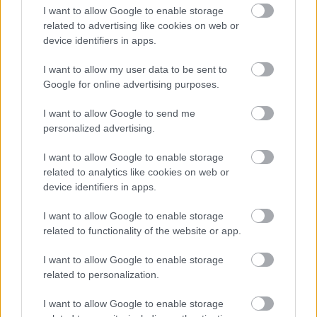
κακοποιητικός»
I want to allow Google to enable storage
related to advertising like cookies on web or
device identifiers in apps.
Οι 10+1 ακριβότεροι Έλληνες
ποδοσφαιριστές: Οι Ευρωπαίοι
I want to allow my user data to be sent to
«αγοράζουν Ελλάδα»!
Google for online advertising purposes.
I want to allow Google to send me
personalized advertising.
Η Καβάλα του 1987 ήταν «λίγο βαμμένη,
λίγο πλούσια, λίγο ερωτιάρα»
I want to allow Google to enable storage
related to analytics like cookies on web or
device identifiers in apps.
«Ήταν μια γριά τρελή με περούκα, λίγο
υστέρω και με σούπες»: Όταν ο Άντι
I want to allow Google to enable storage
Γουόρχολ ζωγράφισε τον Ηλία Ψινάκη
related to functionality of the website or app.
I want to allow Google to enable storage
Όταν η σοβαρή ενημέρωση «σιχαίνεται τη
related to personalization.
Βίσση» – αλλά παίζει τα σουξέ της!
I want to allow Google to enable storage