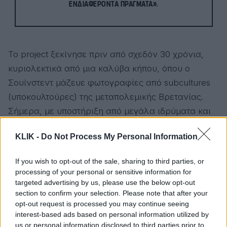
ΝΔΙΑΦΈΡΟΝΤΑ ΠΡΆΓΜΑΤΑ».
Το project ξεκίνησε πριν από σχεδόν 30 χρόνια,
κυριολεκτικά από μια καλύβα κήπου, όπου ο
Σουίνστεντ μάζευε φωτογραφίες από subcultures
(υποκουλτούρες) της μεταπολεμικής Βρετανίας.
Σήμερα, με υποστήριξη από μεγάλα ιδρύματα και
ένα 20ετές συμβόλαιο, το μουσείο φιλοδοξεί να
KLIK -
Do Not Process My Personal Information
γίνει μόνιμο σημείο αναφοράς.
If you wish to opt-out of the sale, sharing to third parties, or
processing of your personal or sensitive information for
targeted advertising by us, please use the below opt-out
section to confirm your selection. Please note that after your
opt-out request is processed you may continue seeing
interest-based ads based on personal information utilized by
us or personal information disclosed to third parties prior to