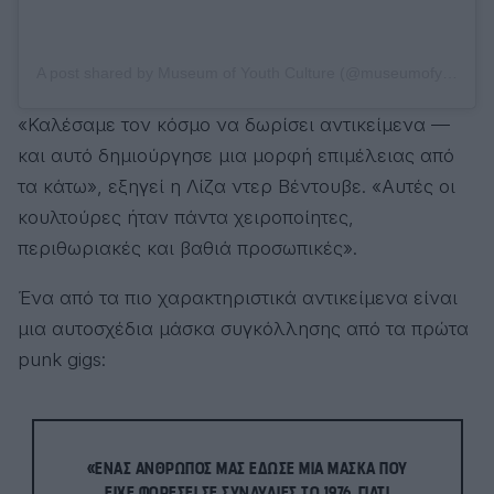
A post shared by Museum of Youth Culture (@museumofyouthculture)
«Καλέσαμε τον κόσμο να δωρίσει αντικείμενα —
και αυτό δημιούργησε μια μορφή επιμέλειας από
τα κάτω», εξηγεί η Λίζα ντερ Βέντουβε. «Αυτές οι
κουλτούρες ήταν πάντα χειροποίητες,
περιθωριακές και βαθιά προσωπικές».
Ένα από τα πιο χαρακτηριστικά αντικείμενα είναι
μια αυτοσχέδια μάσκα συγκόλλησης από τα πρώτα
punk gigs:
«ΈΝΑΣ ΆΝΘΡΩΠΟΣ ΜΆΣ ΈΔΩΣΕ ΜΙΑ ΜΆΣΚΑ ΠΟΥ
ΕΊΧΕ ΦΟΡΈΣΕΙ ΣΕ ΣΥΝΑΥΛΊΕΣ ΤΟ 1976, ΓΙΑΤΊ