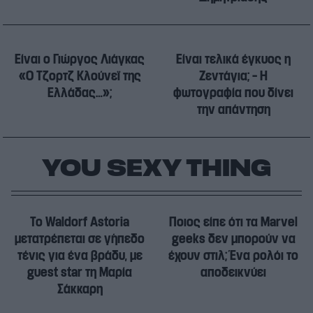
Είναι ο Γιώργος Λιάγκας
Είναι τελικά έγκυος η
«Ο Τζορτζ Κλούνεϊ της
Ζεντάγια; – Η
Ελλάδας…»;
φωτογραφία που δίνει
την απάντηση
YOU SEXY THING
Το Waldorf Astoria
Ποιος είπε ότι τα Marvel
μετατρέπεται σε γήπεδο
geeks δεν μπορούν να
τένις για ένα βράδυ, με
έχουν στιλ; Ένα ρολόι το
guest star τη Μαρία
αποδεικνύει
Σάκκαρη