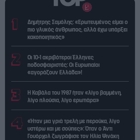
Δημήτρης Σαμόλης: «Ερωτευμένος είμαι ο
πιο γλυκός άνθρωπος, αλλά έχω υπάρξει
κακοποιητικός»
Οι 10+1 ακριβότεροι Έλληνες
ποδοσφαιριστές: Οι Ευρωπαίοι
«αγοράζουν Ελλάδα»!
Η Καβάλα του 1987 ήταν «λίγο βαμμένη,
λίγο πλούσια, λίγο ερωτιάρα»
«Ήταν μια γριά τρελή με περούκα, λίγο
υστέρω και με σούπες»: Όταν ο Άντι
Γουόρχολ ζωγράφισε τον Ηλία Ψινάκη