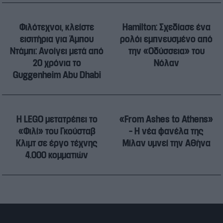
Φιλότεχνοι, κλείστε
Hamilton: Σχεδίασε ένα
εισιτήρια για Άμπου
ρολόι εμπνευσμένο από
Ντάμπι: Ανοίγει μετά από
την «Οδύσσεια» του
20 χρόνια το
Νόλαν
Guggenheim Abu Dhabi
Η LEGO μετατρέπει το
«From Ashes to Athens»
«Φιλί» του Γκούσταβ
– Η νέα φανέλα της
Κλιμτ σε έργο τέχνης
Μίλαν υμνεί την Αθήνα
4.000 κομματιών