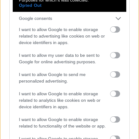
A post shared by Museum of Youth Culture (@museumofyouthculture)
Opted Out
Google consents
Τα subcultures δεν πέθαναν (;)
I want to allow Google to enable storage
related to advertising like cookies on web or
device identifiers in apps.
Παρά τη νοσταλγία για τις δεκαετίες του ’70 και
του ’80, οι δημιουργοί του μουσείου απορρίπτουν
I want to allow my user data to be sent to
την ιδέα ότι τα subcultures έχουν εξαφανιστεί.
Google for online advertising purposes.
I want to allow Google to send me
personalized advertising.
«ΔΕΝ ΜΠΟΡΟΎΜΕ ΝΑ ΑΡΝΗΘΟΎΜΕ ΌΤΙ ΤΑ
I want to allow Google to enable storage
ΠΡΆΓΜΑΤΑ ΕΊΝΑΙ ΔΙΑΦΟΡΕΤΙΚΆ — ΑΛΛΆ ΔΕΝ
related to analytics like cookies on web or
ΈΧΟΥΝ ΠΕΘΆΝΕΙ. ΑΠΛΏΣ ΣΉΜΕΡΑ ΟΙ ΆΝΘΡΩΠΟΙ
device identifiers in apps.
ΔΕΝ ΚΙΝΟΎΝΤΑΙ ΣΕ “ΠΑΡΈΕΣ” ΜΕ ΤΟΝ ΊΔΙΟ ΤΡΌΠΟ.
ΑΝ ΔΕΙΣ ΤΗ ΣΚΗΝΉ ΤΟΥ ANIME Ή ΤΗΣ K-POP, ΈΧΕΙ Ό
I want to allow Google to enable storage
ΛΑ ΤΑ ΧΑΡΑΚΤΗΡΙΣΤΙΚΆ ΕΝΌΣ ΚΛΑΣΙΚΟΎ S
related to functionality of the website or app.
UBCULTURE: ΣΤΥΛ, ΟΠΤΙΚΉ ΤΑΥΤΌΤΗΤΑ, Μ
I want to allow Google to enable storage