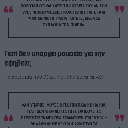
ΦΟΒΌΤΑΝ ΌΤΙ ΘΑ ΧΆΣΕΙ ΤΗ ΔΟΥΛΕΙΆ ΤΟΥ ΑΝ ΤΟΝ
ΑΝΑΓΝΩΡΊΣΟΥΝ. ΕΊΧΕ ΓΡΆΨΕΙ ΠΆΝΩ “HATE”. ΚΑΙ
ΥΠΆΡΧΕΙ ΦΩΤΟΓΡΑΦΊΑ ΤΟΥ ΈΤΣΙ, ΜΈΣΑ ΣΕ
ΣΥΝΑΥΛΊΑ ΤΩΝ CLASH».
Γιατί δεν υπάρχει μουσείο για την
εφηβεία;
Το ερώτημα που θέτει η ομάδα είναι απλό:
«ΑΝ ΥΠΆΡΧΕΙ ΜΟΥΣΕΊΟ ΓΙΑ ΤΗΝ ΠΑΙΔΙΚΉ ΗΛΙΚΊΑ,
ΓΙΑΤΊ ΔΕΝ ΥΠΆΡΧΕΙ ΓΙΑ ΤΟΥΣ ΕΦΉΒΟΥΣ; ΤΑ
ΠΕΡΙΣΣΌΤΕΡΑ ΜΟΥΣΕΊΑ ΣΤΑΜΑΤΟΎΝ ΣΤΑ 13 Ή 14 — Δ
ΗΛΑΔΉ ΑΚΡΙΒΏΣ ΌΤΑΝ ΑΡΧΊΖΟΥΝ ΤΑ Ε