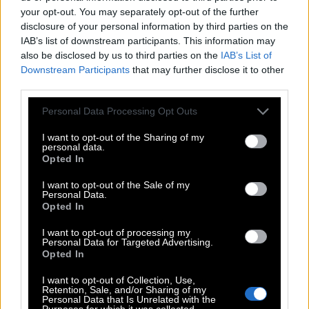
your opt-out. You may separately opt-out of the further
disclosure of your personal information by third parties on the
IAB’s list of downstream participants. This information may
also be disclosed by us to third parties on the
IAB’s List of
Downstream Participants
that may further disclose it to other
third parties.
Please note that this website/app uses one or more Google
Personal Data Processing Opt Outs
services and may gather and store information including but
View this post on Instagram
not limited to your visit or usage behaviour. You may click to
I want to opt-out of the Sharing of my
personal data.
grant or deny consent to Google and its third-party tags to
Opted In
use your data for below specified purposes in below Google
consent section.
I want to opt-out of the Sale of my
Personal Data.
Opted In
I want to opt-out of processing my
Personal Data for Targeted Advertising.
Opted In
I want to opt-out of Collection, Use,
Retention, Sale, and/or Sharing of my
Personal Data that Is Unrelated with the
Purposes for which it was collected.