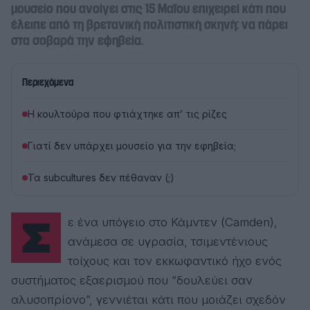
μουσείο που ανοίγει στις 15 Μαΐου επιχειρεί κάτι που
έλειπε από τη βρετανική πολιτιστική σκηνή: να πάρει
στα σοβαρά την εφηβεία.
Περιεχόμενα
Η κουλτούρα που φτιάχτηκε απ’ τις ρίζες
Γιατί δεν υπάρχει μουσείο για την εφηβεία;
Τα subcultures δεν πέθαναν (;)
Σε ένα υπόγειο στο Κάμντεν (Camden),
ανάμεσα σε υγρασία, τσιμεντένιους
τοίχους και τον εκκωφαντικό ήχο ενός
συστήματος εξαερισμού που “δουλεύει σαν
αλυσοπρίονο”, γεννιέται κάτι που μοιάζει σχεδόν