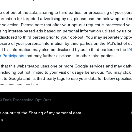
to opt-out of the sale, sharing to third parties, or processing of your per
formation for targeted advertising by us, please use the below opt-out s
r selection. Please note that after your opt-out request is processed y
eing interest-based ads based on personal information utilized by us or
disclosed to third parties prior to your opt-out. You may separately opt-
losure of your personal information by third parties on the IAB’s list of
. This information may also be disclosed by us to third parties on the
IA
Participants
that may further disclose it to other third parties.
 that this website/app uses one or more Google services and may gath
 τραβάει από τη μύτη έναν ηλίθιο.
including but not limited to your visit or usage behaviour. You may click 
 to Google and its third-party tags to use your data for below specifi
 λογοτέχνη που πίστευε ότι υπάρχει μια γυναίκα στην
ogle consent section.
Γεννήθηκε στις 20 Μαΐου του 1799.-Από τη Μανταλένα
l Data Processing Opt Outs
o opt-out of the Sharing of my personal data.
αίκα στον έρωτα μοιάζει με τη λύρα, που δεν
In
 παρά μονάχα σ` εκείνον που ξέρει καλά να τη