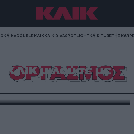
NG
ΚΛΙΚα
DOUBLE ΚΛΙΚ
ΚΛΙΚ DIVA
SPOTLIGHT
ΚΛΙΚ TUBE
THE KARP
εις και ερωτικές
ΟΡΓΑΣΜΟΣ
ο ΚΛΙΚ μιλούσε με
κα Λιμπίντο
α της ερωτικής επαφής, για όσους κάνουν σεξ σαν
σιεύεται αυτούσιο από το αρχείο.