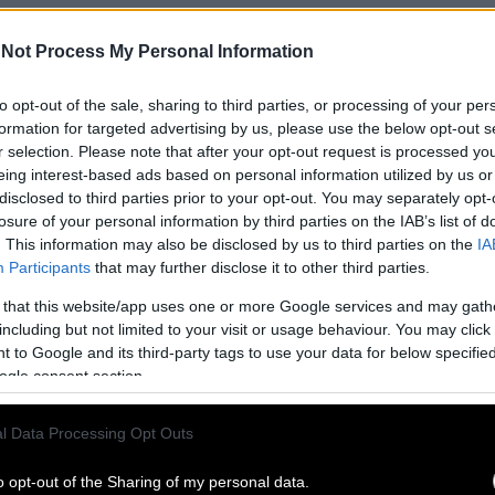
Not Process My Personal Information
to opt-out of the sale, sharing to third parties, or processing of your per
formation for targeted advertising by us, please use the below opt-out s
r selection. Please note that after your opt-out request is processed y
ς | Τα 6 περίεργα πράγματα που μπορεί να σας
eing interest-based ads based on personal information utilized by us or
disclosed to third parties prior to your opt-out. You may separately opt-
losure of your personal information by third parties on the IAB’s list of
μάς, ένας οργασμός είναι μια ευτυχισμένη στιγμή
. This information may also be disclosed by us to third parties on the
IA
ής και ευχαρίστησης. Αλλά για μερικούς, όταν τελειώνει
Participants
that may further disclose it to other third parties.
ουθήσουν κάποιες μάλλον απροσδόκητες παρενέργειες…
 that this website/app uses one or more Google services and may gath
including but not limited to your visit or usage behaviour. You may click 
 to Google and its third-party tags to use your data for below specifi
υν» τον οργασμό της γυναίκας
ogle consent section.
 που μπορούν να επηρεάσουν τον οργασμό μιας
l Data Processing Opt Outs
ίχνει πως υπάρχει κάτι που κάνουν οι άντρες κατά τη
φής και εμποδίζει τις γυναίκες να φτάσουν στην κορύφωση.
o opt-out of the Sharing of my personal data.