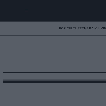
POP CULTURE
THE ΚΛΙΚ LIVI
Ορμόνες, εξαρτήσ
δονήσεις: Όταν τ
τη Δρ Μόνι
Η Δρ Μόνικα Λιμπίντο περιγράφει την τελετουργί
εξτρίμ σπορ… Το κείμενο αναδημο