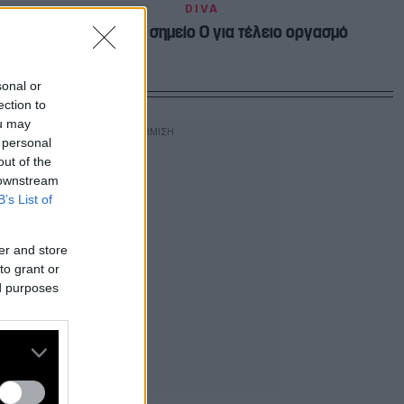
DIVA
Αυτό είναι το σημείο Ο για τέλειο οργασμό
sonal or
ection to
ou may
 personal
out of the
 downstream
B’s List of
er and store
to grant or
ed purposes