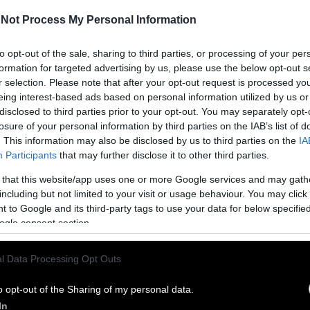
Not Process My Personal Information
to opt-out of the sale, sharing to third parties, or processing of your per
formation for targeted advertising by us, please use the below opt-out s
r selection. Please note that after your opt-out request is processed y
eing interest-based ads based on personal information utilized by us or
disclosed to third parties prior to your opt-out. You may separately opt-
ιστικά εκτός YFSF;
losure of your personal information by third parties on the IAB’s list of
. This information may also be disclosed by us to third parties on the
IA
μπή Μεσημέρι #Yes οι τέσσερις κριτές, πλην του
Participants
that may further disclose it to other third parties.
ται, όλοι οι υπόλοιποι αντιμετωπίζουν προβλήματα σε
ς τους υποχρεώσεις. Από τον Γιώργο Βράτσο
 that this website/app uses one or more Google services and may gath
including but not limited to your visit or usage behaviour. You may click 
 to Google and its third-party tags to use your data for below specifi
ogle consent section.
έντε «παλιοί» που επιστρέφουν
τάνει σιγά σιγά στο τέλος. Αλλά οι ανατροπές δεν έχουν
l Data Processing Opt Outs
ο
o opt-out of the Sharing of my personal data.
In