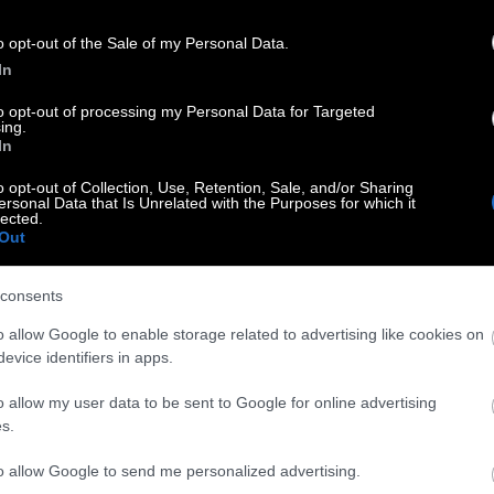
terChef 3: «Σκέφτεται με το κάτω του κεφάλι»
o opt-out of the Sale of my Personal Data.
In
η σεξουαλική έλξη, βρέθηκε κατηγορούμενος από μία
to opt-out of processing my Personal Data for Targeted
κατηγόρησε συμπαίκτη της ότι λειτουργεί με αυτά τα
ing.
In
τσο
o opt-out of Collection, Use, Retention, Sale, and/or Sharing
ersonal Data that Is Unrelated with the Purposes for which it
lected.
er of Love 2! (Βίντεο)
Out
love» ανοίγει αυλαία την Πρωτοχρονιά. Από τον Γιώργο
consents
o allow Google to enable storage related to advertising like cookies on
evice identifiers in apps.
ι celebrities που θα συμμετέχουν…
o allow my user data to be sent to Google for online advertising
s.
εται τον Οκτώβριο στον ΑΝΤ1 ανανεωμένο, με πολλές
τηγική από πέρυσι. Από τον Γιώργο Βράτσο
to allow Google to send me personalized advertising.