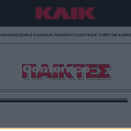
NG
ΚΛΙΚα
DOUBLE ΚΛΙΚ
ΚΛΙΚ DIVA
SPOTLIGHT
ΚΛΙΚ TUBE
THE KARP
λυμπιακού μιλάνε
ΠΑΙΚΤΕΣ
 του Confernce
gue
 όνειρό τους που θέλουν να κάνουν πραγματικότητα
ς για τον τελικό της 29ης Μαϊου 2024 στο γήπεδο
ο θα ξέρουμε εάν ο Ολυμπιακός ή η Φιορεντίνα θα
eague αλλά και οι νικητές θα […]