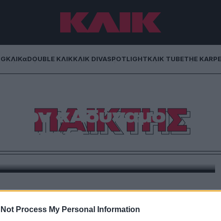
NG
ΚΛΙΚα
DOUBLE ΚΛΙΚ
ΚΛΙΚ DIVA
SPOTLIGHT
ΚΛΙΚ TUBE
THE KARP
ΠΑΙΚΤΗΣ
 στον «Αδύναμο
(Βίντεο)
βατο, ο παρουσιαστής του «Πιο Αδύναμου Κρίκου»,
αρακτηριστική «κίνηση του πελαργού», που έμαθε ο
 Καράτε Κιντ. Από τον Γ.Βράτσο
Not Process My Personal Information