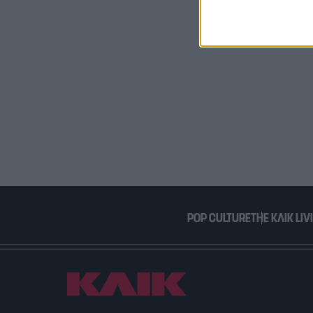
I want t
or app.
I want t
I want t
authenti
POP CULTURE
THE ΚΛΙΚ LIV