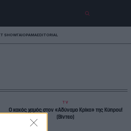
ET SHOW
ΓΑΙΟΡΑΜΑ
EDITORIAL
TV
Ο κακός χαμός στον «Αδύναμο Κρίκο» της Κύπρου!
(Βίντεο)