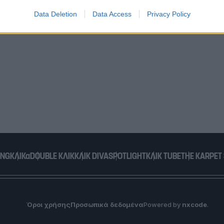
Data Deletion
Data Access
Privacy Policy
o allow Google to enable storage related to functionality of the website
o allow Google to enable storage related to personalization.
o allow Google to enable storage related to security, including
cation functionality and fraud prevention, and other user protection.
ING
ΚΛΙΚα
DOUBLE ΚΛΙΚ
ΚΛΙΚ DIVA
SPOTLIGHT
ΚΛΙΚ TUBE
THE KARPET
Όροι χρήσης
Προσωπικά δεδομένα
Powered by
nxcode
.