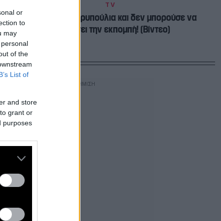
TV
sonal or
Τι έπαθε η Μακρυπούλια και δεν μπορούσε να
ection to
συνεχίσει την εκπομπή! (Βίντεο)
ou may
 personal
out of the
 downstream
B’s List of
er and store
to grant or
ed purposes