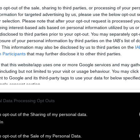
to opt-out of the sale, sharing to third parties, or processing of your per
formation for targeted advertising by us, please use the below opt-out s
r selection. Please note that after your opt-out request is processed y
eing interest-based ads based on personal information utilized by us or
disclosed to third parties prior to your opt-out. You may separately opt-
losure of your personal information by third parties on the IAB’s list of
. This information may also be disclosed by us to third parties on the
IA
ο Τάιλερ Χάνεϊκατ, σε ανταλλαγή πυροβολισμών με
Participants
that may further disclose it to other third parties.
 that this website/app uses one or more Google services and may gath
including but not limited to your visit or usage behaviour. You may click 
ονται από τις ΗΠΑ, καθώς αναφέρεται πως ο Τάιλερ
 to Google and its third-party tags to use your data for below specifi
ε ανταλλαγή πυροβολισμών με αστυνομικούς. Από τον
ogle consent section.
l Data Processing Opt Outs
σε στον αγωνιστικό χώρο (Βίντεο)
o opt-out of the Sharing of my personal data.
In
 χώρο του Nomads ο Νικόλας Παπαδόπουλος κατά τη
 με τον Γιώργο Μαυρίδη. Από τον Γιώργο Βράτσο
o opt-out of the Sale of my Personal Data.