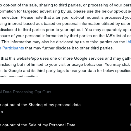
to opt-out of the sale, sharing to third parties, or processing of your per
formation for targeted advertising by us, please use the below opt-out s
r selection. Please note that after your opt-out request is processed y
eing interest-based ads based on personal information utilized by us or
disclosed to third parties prior to your opt-out. You may separately opt-
losure of your personal information by third parties on the IAB’s list of
αριστούργημα του Τσαϊκόφσκι
. This information may also be disclosed by us to third parties on the
IA
Participants
that may further disclose it to other third parties.
ου δημιουργού, με εξαιρετικό μουσικό πνεύμα που
 that this website/app uses one or more Google services and may gath
ηνευτική αντίληψη του χορού. Γεννήθηκε στις 25 Απριλίου
including but not limited to your visit or usage behaviour. You may click 
αρία Διαμαντή
 to Google and its third-party tags to use your data for below specifi
ogle consent section.
ωραιότερο μπαλέτο όλων των εποχών σε μουσική
l Data Processing Opt Outs
o opt-out of the Sharing of my personal data.
ου δημιουργού, με εξαιρετικό μουσικό πνεύμα που
In
ηνευτική αντίληψη του χορού. Στις 4 Μαρτίου του 1877,
πολσόι της Μόσχας.-Από τη Μανταλένα Μαρία Διαμαντή
o opt-out of the Sale of my Personal Data.