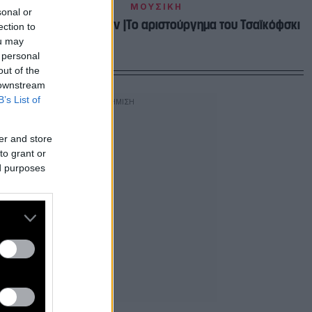
ΜΟΥΣΙΚΗ
sonal or
Η λίμνη των κύκνων |Το αριστούργημα του Τσαϊκόφσκι
ection to
ou may
 personal
out of the
 downstream
B’s List of
er and store
to grant or
ed purposes