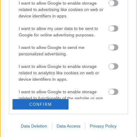
I want to allow Google to enable storage
Σνάιντερ
related to advertising like cookies on web or
device identifiers in apps.
I want to allow my user data to be sent to
Ρόμι Σνάιντερ & Αλέν Ντελόν | Οι
Google for online advertising purposes.
αναμνήσεις είναι ό,τι ωραιότερο έχω
στη ζωή μου.
I want to allow Google to send me
personalized advertising.
I want to allow Google to enable storage
Αλαίν Ντελόν : Στην αγάπη πρέπει να
related to analytics like cookies on web or
τολμάμε, αν αγαπάμε αληθινά…
device identifiers in apps.
I want to allow Google to enable storage
related to functionality of the website or app.
Aλέν Ντελόν για Ρόμι Σνάιντερ |
CONFIRM
Λυπάμαι που δεν παντρεύτηκα ποτέ
I want to allow Google to enable storage
αυτή τη γυναίκα….
related to personalization.
Data Deletion
Data Access
Privacy Policy
I want to allow Google to enable storage
related to security, including authentication