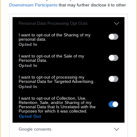
Σνάιντερ
Downstream Participants
that may further disclose it to other
third parties.
Please note that this website/app uses one or more Google
Personal Data Processing Opt Outs
Σημασία έχει ν’αγαπάς | Το
services and may gather and store information including but
αριστούργημα του Αντρέι Ζουλάφσκι με
not limited to your visit or usage behaviour. You may click to
I want to opt-out of the Sharing of my
personal data.
grant or deny consent to Google and its third-party tags to
την σπαρακτική ερμηνεία της Ρόμι
Opted In
use your data for below specified purposes in below Google
Σνάιντερ
consent section.
I want to opt-out of the Sale of my
Personal Data.
Opted In
Σημασία έχει ν’αγαπάς | Το
I want to opt-out of processing my
αριστούργημα του Αντρέι Ζουλάφσκι με
Personal Data for Targeted Advertising.
Opted In
την σπαρακτική ερμηνεία της Ρόμι
Σνάιντερ
I want to opt-out of Collection, Use,
Retention, Sale, and/or Sharing of my
Personal Data that Is Unrelated with the
Purposes for which it was collected.
Opted Out
Σημασία έχει ν’αγαπάς | Το
αριστούργημα του Αντρέι Ζουλάφσκι με
Google consents
τη σπαρακτική ερμηνεία της Ρόμι