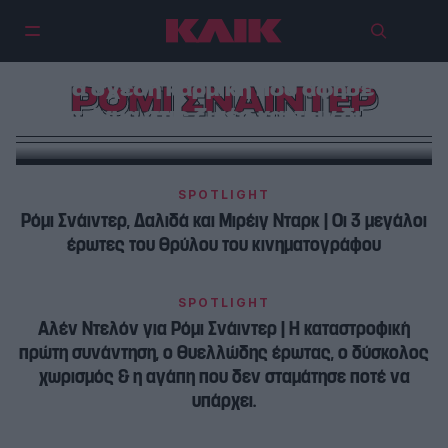
Aλέν Ντελόν & Ρόμι Σνάιντερ |
Μια σχέση καρμική που άφησε το
ΡΟΜΙ ΣΝΑΙΝΤΕΡ
στίγμα στις ζωές και των δύο
SPOTLIGHT
Ρόμι Σνάιντερ, Δαλιδά και Μιρέιγ Νταρκ | Oι 3 μεγάλοι
έρωτες του θρύλου του κινηματογράφου
SPOTLIGHT
Aλέν Ντελόν για Ρόμι Σνάιντερ | Η καταστροφική
πρώτη συνάντηση, ο θυελλώδης έρωτας, ο δύσκολος
χωρισμός & η αγάπη που δεν σταμάτησε ποτέ να
υπάρχει.