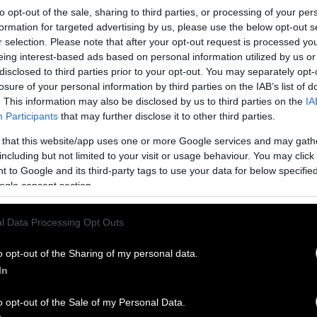
to opt-out of the sale, sharing to third parties, or processing of your per
formation for targeted advertising by us, please use the below opt-out s
r selection. Please note that after your opt-out request is processed y
eing interest-based ads based on personal information utilized by us or
disclosed to third parties prior to your opt-out. You may separately opt-
losure of your personal information by third parties on the IAB’s list of
ς επίθεσης του «Ρουβίκωνα» στο υπουργείο
. This information may also be disclosed by us to third parties on the
IA
Participants
that may further disclose it to other third parties.
 that this website/app uses one or more Google services and may gath
οποίησε
including but not limited to your visit or usage behaviour. You may click 
ιο του Υπουργείου Εξωτερικών. Από τον Γιώργο Βράτσο
 to Google and its third-party tags to use your data for below specifi
ogle consent section.
λιτιστικός σύλλογος
l Data Processing Opt Outs
νε πολιτιστικός σύλλογος μεΔιοικητικό Συμβούλιο και
o opt-out of the Sharing of my personal data.
In
o opt-out of the Sale of my Personal Data.