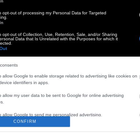
In
to opt-out of processing my Personal Data for Targeted
ing.
In
o opt-out of Collection, Use, Retention, Sale, and/or Sharing
ersonal Data that Is Unrelated with the Purposes for which it
lected.
Out
consents
o allow Google to enable storage related to advertising like cookies on
evice identifiers in apps.
o allow my user data to be sent to Google for online advertising
s.
to allow Google to send me personalized advertising.
CONFIRM
o allow Google to enable storage related to analytics like cookies on
evice identifiers in apps.