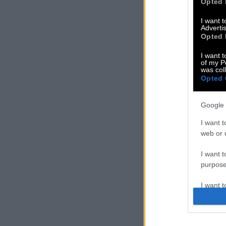
Opted 
I want 
Advertis
Opted 
I want t
of my P
was col
Opted 
Google 
I want t
web or d
I want t
purpose
I want 
I want t
web or d