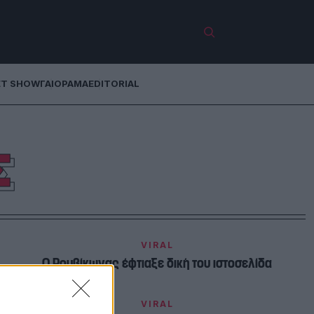
ET SHOW
ΓΑΙΟΡΑΜΑ
EDITORIAL
Σ
VIRAL
Ο Ρουβίκωνας έφτιαξε δική του ιστοσελίδα
VIRAL