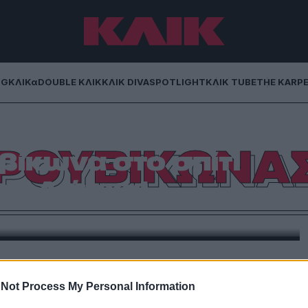
NG
ΚΛΙΚα
DOUBLE ΚΛΙΚ
ΚΛΙΚ DIVA
SPOTLIGHT
ΚΛΙΚ TUBE
THE KARP
ΡΟΥΒΙΚΩΝΑ
ίκωνα στο σπίτι
ου Λιάγκα!
οποίησε ομάδα αντιεξουσιαστών μετά το σάλο που
υ πάνελ της μεσημεριανής εκπομπής του στον ΣΚΑΪ
Θ. Από τον Γιώργο Βράτσο
Not Process My Personal Information