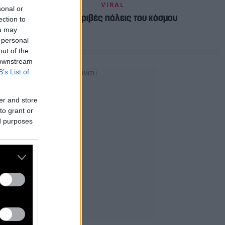
VIRAL
sonal or
Οι πιο ακριβές πόλεις του κόσμου
ection to
ou may
 personal
out of the
 downstream
B’s List of
er and store
to grant or
ed purposes