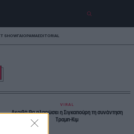
ET SHOW
ΓΑΙΟΡΑΜΑ
EDITORIAL
Η
VIRAL
Ακριβά θα πληρώσει η Σιγκαπούρη τη συνάντηση
Τραμπ-Κιμ