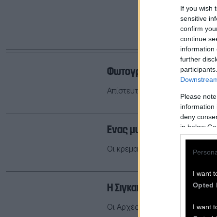
If you wish 
sensitive in
confirm you
continue se
information 
further disc
Φωτογραφίζοντας τη Σιγκ
participants
Downstream 
Απίστευτο φωτογραφικό υλικό
Please note
information 
deny consent
Ένας μυστικός κήπος σε κ
in below Go
Οι κρεμαστοί κήποι ταξιδεύου
Persona
I want t
Η Σιγκαπούρη κόβει το In
Opted 
Οι Αρχές πιστεύουν πως έτσι 
I want t