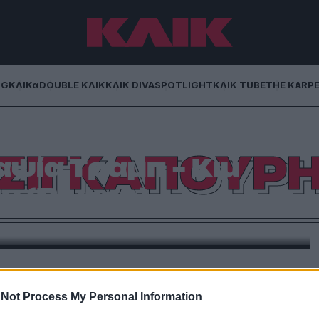
NG
ΚΛΙΚα
DOUBLE ΚΛΙΚ
ΚΛΙΚ DIVA
SPOTLIGHT
ΚΛΙΚ TUBE
THE KARP
ΣΙΓΚΑΠΟΥΡ
αψία Τραμπ – Κιμ
ν (Βίντεο)
αν τα ξημερώματα της Τρίτης στη Σιγκαπούρη μια
όεδρο των ΗΠΑ κι έναν ηγέτη της Βόρειας Κορέας.
ώργο Βράτσο
Not Process My Personal Information