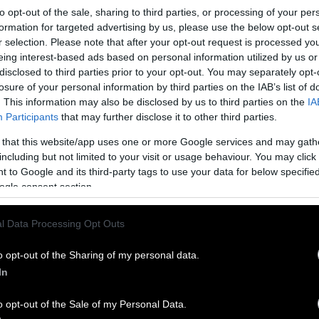
to opt-out of the sale, sharing to third parties, or processing of your per
formation for targeted advertising by us, please use the below opt-out s
r selection. Please note that after your opt-out request is processed y
eing interest-based ads based on personal information utilized by us or
disclosed to third parties prior to your opt-out. You may separately opt-
losure of your personal information by third parties on the IAB’s list of
απούρη από ψηλά
. This information may also be disclosed by us to third parties on the
IA
Participants
that may further disclose it to other third parties.
 της Σιγκαπούρης από ψηλά. Από την Ηλιάνα Φασόλη.
 that this website/app uses one or more Google services and may gath
including but not limited to your visit or usage behaviour. You may click 
 to Google and its third-party tags to use your data for below specifi
ατοικία της Σιγκαπούρης
ogle consent section.
ν τους ιδιοκτήτες των διαμερισμάτων απευθείας στη φύση.
l Data Processing Opt Outs
o opt-out of the Sharing of my personal data.
ternet στους δημόσιους υπαλλήλους
In
θα στρωθούν στη δουλειά.
o opt-out of the Sale of my Personal Data.