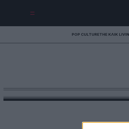
POP CULTURE
THE ΚΛΙΚ LIVI
Σπάνια λευκή ά
στον Harry Potter
«Ο Αλλόκοτος Γίγαντας του Δάσους» έκανε την ε
Από την Χρι