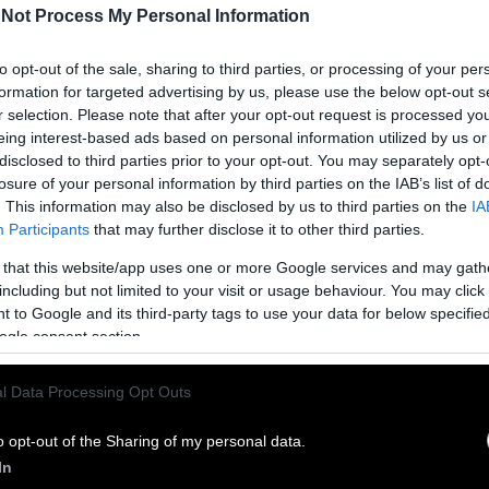
Not Process My Personal Information
to opt-out of the sale, sharing to third parties, or processing of your per
formation for targeted advertising by us, please use the below opt-out s
r selection. Please note that after your opt-out request is processed y
eing interest-based ads based on personal information utilized by us or
disclosed to third parties prior to your opt-out. You may separately opt-
 δουλειά για να κάνεις… sex
losure of your personal information by third parties on the IAB’s list of
. This information may also be disclosed by us to third parties on the
IA
ο που να ορίζει στους εργαζομένους ότι μπορούν να
Participants
that may further disclose it to other third parties.
ειά για να κάνουν… sex. Από την Ηλιάνα Φασόλη.
 that this website/app uses one or more Google services and may gath
including but not limited to your visit or usage behaviour. You may click 
 to Google and its third-party tags to use your data for below specifi
ς : Μην πληρώνετε φόρους!
ogle consent section.
βλημα βρίσκεται η κυβέρνηση στη Σουηδία, καθώς,
l Data Processing Opt Outs
ία που έδωσε στη δημοσιότητα την Τετάρτη, συλλέγει
υς πολίτες
o opt-out of the Sharing of my personal data.
In