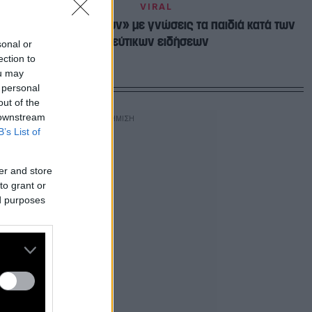
VIRAL
Σουηδία: «Οπλίζουν» με γνώσεις τα παιδιά κατά των
ψεύτικων ειδήσεων
sonal or
ection to
ou may
 personal
out of the
 downstream
B’s List of
er and store
to grant or
ed purposes