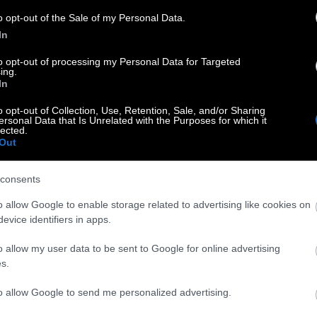
 – ξενοδοχείο είναι αυτό
o opt-out of the Sale of my Personal Data.
In
αι αυτό και γίνεται και ξενοδοχείο. Από την Ηλιάνα
to opt-out of processing my Personal Data for Targeted
ing.
In
o opt-out of Collection, Use, Retention, Sale, and/or Sharing
ις «μυρίσει» καπνό
ersonal Data that Is Unrelated with the Purposes for which it
lected.
Out
t «ντύνει» τους δρόμους της χώρας με μια διαφήμιση που…
 Από την Ηλιάνα Φασόλη.
consents
o allow Google to enable storage related to advertising like cookies on
Σουηδίας για 6ωρο
evice identifiers in apps.
έδιο περί 6ωρης εργασίας καθώς τα έξοδα υπερβαίνουν
o allow my user data to be sent to Google for online advertising
 Φασόλη.
s.
to allow Google to send me personalized advertising.