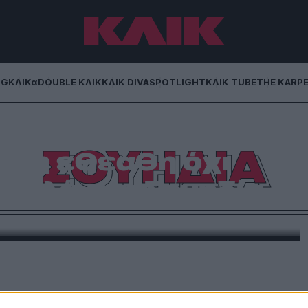
NG
ΚΛΙΚα
DOUBLE ΚΛΙΚ
ΚΛΙΚ DIVA
SPOTLIGHT
ΚΛΙΚ TUBE
THE KARP
ΣΟΥΗΔΙΑ
λκη εθεάθη όχι
 αλλά στη Σουηδία
μφάνισή του στην περιοχή Gunnarskog της χώρας.
στίνα Φαραζή