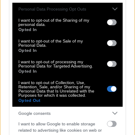
άρπαξαν το σπίτι, όπως του φτωχoύ το
Please note that this website/app uses one or more Google
Personal Data Processing Opt Outs
αρνί»
services and may gather and store information including but
not limited to your visit or usage behaviour. You may click to
I want to opt-out of the Sharing of my
personal data.
grant or deny consent to Google and its third-party tags to
Opted In
use your data for below specified purposes in below Google
Πώς φεύγουν οι μυρωδιές από καπνό
consent section.
I want to opt-out of the Sale of my
και τσιγάρο από το σπίτι και τα έπιπλα
Personal Data.
Opted In
I want to opt-out of processing my
Personal Data for Targeted Advertising.
Πού κρύβονται οι κοριοί μέσα στο σπίτι
Opted In
και πώς θα τους αντιμετωπίσεις;
I want to opt-out of Collection, Use,
Retention, Sale, and/or Sharing of my
Personal Data that Is Unrelated with the
Purposes for which it was collected.
Δύσκολες ώρες για τον Βασίλη
Opted Out
Χαραλαμπόπουλο – Πλημμύρισε το
Google consents
σπίτι του στο Πήλιο
I want to allow Google to enable storage
related to advertising like cookies on web or