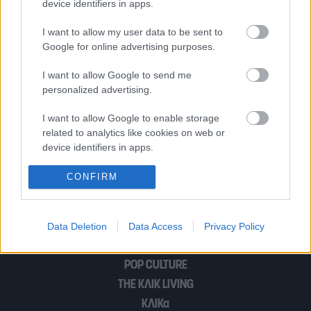
device identifiers in apps.
Αλεξίσφαιρα τζάμια, τεράστια πισίνα,
θέα στο βουνό | Το μες τη χλιδή σπίτι
I want to allow my user data to be sent to
της Τζούλιας Αλεξανδράτου στην
Google for online advertising purposes.
Εκάλη
I want to allow Google to send me
personalized advertising.
Σαν τους γαλαζοαίματους | Η χλιδάτη
I want to allow Google to enable storage
μονοκατοικία Ευαγγελάτου και
related to analytics like cookies on web or
Στεφανίδου στην Αθήνα
device identifiers in apps.
I want to allow Google to enable storage
CONFIRM
related to functionality of the website or app.
1
…
11
I want to allow Google to enable storage
Data Deletion
Data Access
Privacy Policy
related to personalization.
I want to allow Google to enable storage
POP CULTURE
related to security, including authentication
THE ΚΛΙΚ LIVING
functionality and fraud prevention, and other
ΚΛΙΚα
user protection.