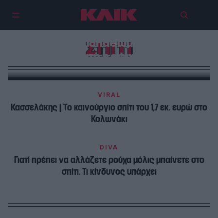
Θεοφανία Παπαθωμά, από πότε
ΣΠΙΤΙ
είναι αυτή η εφημερίδα;
VIRAL
Κασσελάκης | Το καινούργιο σπίτι του 1,7 εκ. ευρώ στο
Κολωνάκι
DIVA
Γιατί πρέπει να αλλάζετε ρούχα μόλις μπαίνετε στο
σπίτι. Τι κίνδυνος υπάρχει