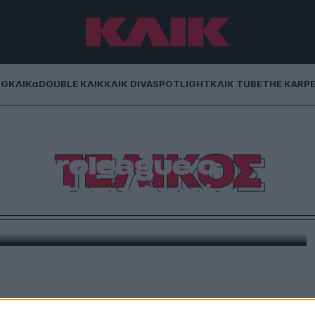
NG
ΚΛΙΚα
DOUBLE ΚΛΙΚ
ΚΛΙΚ DIVA
SPOTLIGHT
ΚΛΙΚ TUBE
THE KARP
ΤΕΛΙΚΟΣ
ς Euroleague o
73-57 την Φενέρ
ρμπαχτσε στον πρώτο ημιτελικό του Final Four της
ράτησε της Φενέρμπαχτσε με 73-57 και πήρε το
ολίνο. Ολυμπιακός ή Ρεάλ Μαδρίτης ο αντίπαλος του
26/5, 21:00). Οι πράσινοι “κατάπιαν” τη […]