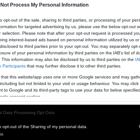
Not Process My Personal Information
to opt-out of the sale, sharing to third parties, or processing of your per
formation for targeted advertising by us, please use the below opt-out s
r selection. Please note that after your opt-out request is processed y
eing interest-based ads based on personal information utilized by us or
νη δασκάλα έλυσε τον γρiφο και κέρδıσε το
disclosed to third parties prior to your opt-out. You may separately opt-
losure of your personal information by third parties on the IAB’s list of
. This information may also be disclosed by us to third parties on the
IA
Participants
that may further disclose it to other third parties.
πασε σε δάκρυα χαράς.
 that this website/app uses one or more Google services and may gath
including but not limited to your visit or usage behaviour. You may click 
 to Google and its third-party tags to use your data for below specifi
ελικό
ogle consent section.
σει στον τελικό της Ουάσινγκτον η Μαρία Σάκκαρη. Που
l Data Processing Opt Outs
o opt-out of the Sharing of my personal data.
In
ρασαν στον τελικό