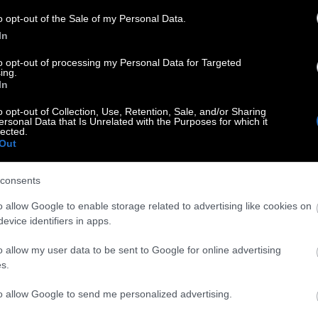
vision 2019 ολοκληρώθηκε με τις 17 χώρες να
o opt-out of the Sale of my Personal Data.
το εισιτήριο για τον μεγάλο Τελικό του Σαββάτου 18
In
ο
to opt-out of processing my Personal Data for Targeted
ing.
In
TP Finals ο Τσιτσιπάς
o opt-out of Collection, Use, Retention, Sale, and/or Sharing
ersonal Data that Is Unrelated with the Purposes for which it
lected.
τον Γιώργο Βράτσο
Out
consents
ίου πρωταθλήματος πόλο η Εθνική ομάδα των
o allow Google to enable storage related to advertising like cookies on
evice identifiers in apps.
κό του Παγκοσμίου πρωταθλήματος πήρε η Εθνική ομάδα
o allow my user data to be sent to Google for online advertising
ιώργο Βράτσο
s.
to allow Google to send me personalized advertising.
Ηλίας Γκότσης μεγάλος νικητής