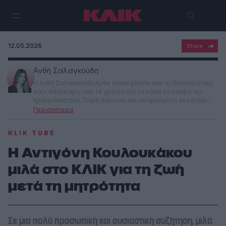
12.05.2026
Ανθή Σαλαγκούδη
Η Ανθή Σαλαγκούδη ήρθε ανυποψίαστη από τη Θεσσαλονίκη
στην Αθήνα πριν από 14 χρόνια για να κάνει το όνειρο της
πραγματικότητα. Τώρα δηλώνει πιο υποψιασμένη αλλά πάλι
μυαλό δε βάζει. Πιστεύει ακόμη ότι η δημοσιογραφία είναι το
πιο ενδιαφέρον επάγγελμα στον κόσμο. Της αρέσει πολύ η
ρουτίνα στη δουλειά αλλά βρίσκει συνέχεια τρόπους για να
KLIK TUBE
βγαίνει εκτός του comfort zone της. Ίσως γιατί νιώθει ότι μόνο
έτσι εξελίσσεται. Μετά φυσικά κατηγορεί τη μοίρα ή το
Η Αντιγόνη Κουλουκάκου
σύμπαν. Δεν πιστεύει ότι κάποιος πρέπει να έχει άποψη επι
παντός επιστητού. Αλλά αυτό της ζήτησαν να κάνει στο ΚΛΙΚ.
μιλά στο ΚΛΙΚ για τη ζωή
Και μεταξύ μας, αρχίζει να το απολαμβάνει.
μετά τη μητρότητα
Σε μια πολύ προσωπική και ουσιαστική συζήτηση, μιλά