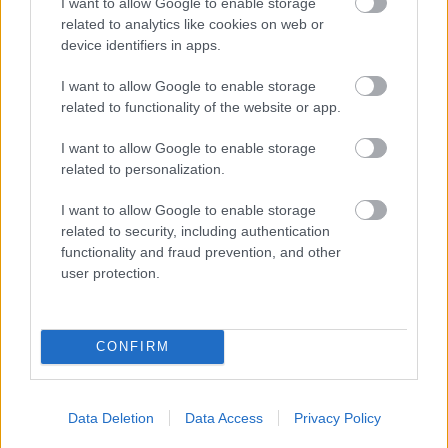
I want to allow Google to enable storage
related to analytics like cookies on web or
device identifiers in apps.
Ο Τάσος Βρεττός στους ΚΛΙΚers: «Επί
δύο μήνες πήγαινα στο σπίτι του
I want to allow Google to enable storage
Γιάννη Φλωρινιώτη και τον
related to functionality of the website or app.
φωτογράφιζα με τα κοστούμια του»
I want to allow Google to enable storage
related to personalization.
I want to allow Google to enable storage
related to security, including authentication
functionality and fraud prevention, and other
user protection.
Δημήτρης Σαμόλης: «Ερωτευμένος είμαι ο
πιο γλυκός άνθρωπος, αλλά έχω υπάρξει
κακοποιητικός»
CONFIRM
Οι 10+1 ακριβότεροι Έλληνες
Data Deletion
Data Access
Privacy Policy
ποδοσφαιριστές: Οι Ευρωπαίοι