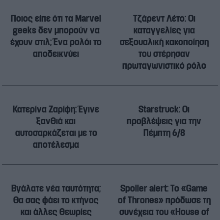
Ποιος είπε ότι τα Marvel
Τζάρεντ Λέτo: Οι
geeks δεν μπορούν να
καταγγελίες για
έχουν στιλ; Ένα ρολόι το
σεξουαλική κακοποίηση
αποδεικνύει
του στέρησαν
πρωταγωνιστικό ρόλο
Κατερίνα Ζαρίφη: Έγινε
Starstruck: Οι
ξανθιά και
προβλέψεις για την
αυτοσαρκάζεται με το
Πέμπτη 6/8
αποτέλεσμα
Βγάλατε νέα ταυτότητα;
Spoiler alert: Το «Game
Θα σας φάει το κτήνος
of Thrones» πρόδωσε τη
και άλλες θεωρίες
συνέχεια του «House of