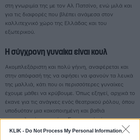
στη γνωριμία της με τον Αλ Πατσίνο, ενώ μιλά και
για τις διαφορές που βλέπει ανάμεσα στον
καλλιτεχνικό χώρο της Ελλάδας και του
εξωτερικού.
Η σύγχρονη γυναίκα είναι κουλ
Ακομπλεξάριστη και πολύ γήινη, αναφέρεται και
στην απόφασή της να αφήσει να φανούν τα λευκά
της μαλλιά, κάτι που οι περισσότερες γυναίκες
έχουμε μάθει να κρύβουμε. Όπως εξηγεί, αρχικά το
έκανε για τις ανάγκες ενός θεατρικού ρόλου, όπου
υποδυόταν μια κακοποιημένη και βαθιά
παραμελημένη γυναίκα. Στην πορεία όμως
αγάπησε τη φυσική της εικόνα και πλέον νιώθει
KLIK -
Do Not Process My Personal Information
πολύ όμορφα όταν κοιτάζεται στον καθρέφτη.