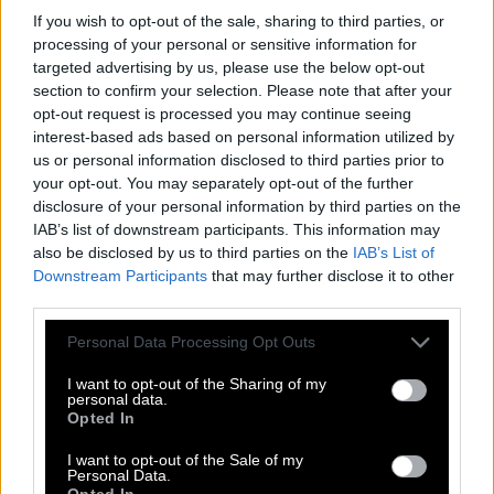
Αυτό δεν σημαίνει βέβαια ότι αποκλείει να
If you wish to opt-out of the sale, sharing to third parties, or
processing of your personal or sensitive information for
αλλάξει ξανά για έναν ρόλο, αφού όπως λέει η
targeted advertising by us, please use the below opt-out
εξωτερική εμφάνιση είναι για εκείνη ένα ακόμη
section to confirm your selection. Please note that after your
εργαλείο της δουλειάς της.
opt-out request is processed you may continue seeing
interest-based ads based on personal information utilized by
us or personal information disclosed to third parties prior to
Η Αντιγόνη Κουλουκάκου ανοίγει μια πολύ
your opt-out. You may separately opt-out of the further
ενδιαφέρουσα κουβέντα για τη σύγχρονη γυναίκα
disclosure of your personal information by third parties on the
που προσπαθεί να ισορροπήσει ανάμεσα στη
IAB’s list of downstream participants. This information may
also be disclosed by us to third parties on the
IAB’s List of
μητρότητα, την προσωπική ζωή, τα όνειρα και την
Downstream Participants
that may further disclose it to other
ανάγκη να μη σταματήσει ποτέ να εξελίσσεται.
third parties.
Please note that this website/app uses one or more Google
Personal Data Processing Opt Outs
Δείτε το νέο επεισόδιο του «Αlpha
services and may gather and store information including but
Female»
not limited to your visit or usage behaviour. You may click to
I want to opt-out of the Sharing of my
personal data.
grant or deny consent to Google and its third-party tags to
Opted In
use your data for below specified purposes in below Google
consent section.
I want to opt-out of the Sale of my
Personal Data.
Opted In