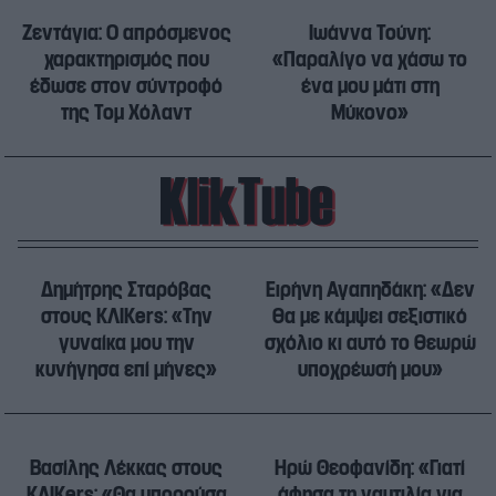
Ζεντάγια: Ο απρόσμενος
Ιωάννα Τούνη:
χαρακτηρισμός που
«Παραλίγο να χάσω το
έδωσε στον σύντροφό
ένα μου μάτι στη
της Τομ Χόλαντ
Μύκονο»
Δημήτρης Σταρόβας
Ειρήνη Αγαπηδάκη: «Δεν
στους ΚΛΙΚers: «Την
θα με κάμψει σεξιστικό
γυναίκα μου την
σχόλιο κι αυτό το θεωρώ
κυνήγησα επί μήνες»
υποχρέωσή μου»
Βασίλης Λέκκας στους
Ηρώ Θεοφανίδη: «Γιατί
ΚΛΙΚers: «Θα μπορούσα
άφησα τη ναυτιλία για