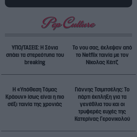
ΥΠΟ/ΤΑΣΕΙΣ: Η Σόνια
Το νου σας, έκλεψαν από
σπάει τα στερεότυπα του
το Netflix ταινία με τον
breaking
Νίκολας Κέιτζ
Η «Υπόθεση Τόμας
Γιάννης Τσιμιτσέλης: Το
Κράουν» ίσως είναι η πιο
πάρτι έκπληξη για τα
σέξι ταινία της χρονιάς
γενέθλια του και οι
τρυφερές ευχές της
Κατερίνας Γερονικολού