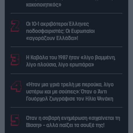
κακοποιητικός»
Οι 10+1 ακριβότεροι Έλληνες
ποδοσφαιριστές: Οι Ευρωπαίοι
«αγοράζουν Ελλάδα»!
Η Καβάλα του 1987 ήταν «λίγο βαμμένη,
λίγο πλούσια, λίγο ερωτιάρα»
«Ήταν μια γριά τρελή με περούκα, λίγο
υστέρω και με σούπες»: Όταν ο Άντι
Γουόρχολ ζωγράφισε τον Ηλία Ψινάκη
Όταν η σοβαρή ενημέρωση «σιχαίνεται τη
Βίσση» – αλλά παίζει τα σουξέ της!