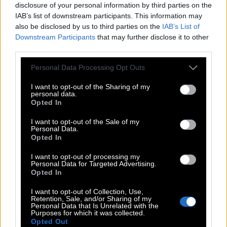
disclosure of your personal information by third parties on the
χωρίς ωραιοποιήσεις και χωρίς φόβο.
IAB’s list of downstream participants. This information may
also be disclosed by us to third parties on the
IAB’s List of
Η επόμενη μέρα στο ΠΑΣΟΚ
Downstream Participants
that may further disclose it to other
third parties.
Στο τέλος, η συζήτηση επιστρέφει στην πολιτική και
Please note that this website/app uses one or more Google
Personal Data Processing Opt Outs
services and may gather and store information including but
την επικαιρότητα, με επίκεντρο το ΠΑΣΟΚ, τις
not limited to your visit or usage behaviour. You may click to
I want to opt-out of the Sharing of my
εσωκομματικές εκλογές και το αν έχουν αλλάξει
personal data.
grant or deny consent to Google and its third-party tags to
Opted In
πράγματα στον τρόπο λειτουργίας των κομματικών
use your data for below specified purposes in below Google
consent section.
οργάνων, καθώς η ίδια ήταν από τις πρώτες που
I want to opt-out of the Sale of my
Personal Data.
είχαν μιλήσει με αιχμηρά σχόλια όπως “κλειστή
Opted In
καμαρίλα” αναφερόμενη στις διαδικασίες λήψης
I want to opt-out of processing my
αποφάσεων.
Personal Data for Targeted Advertising.
Opted In
I want to opt-out of Collection, Use,
Δείτε το δεύτερο μέρος της
Retention, Sale, and/or Sharing of my
Personal Data that Is Unrelated with the
συνέντευξης με τη Νάντια
Purposes for which it was collected.
Opted Out