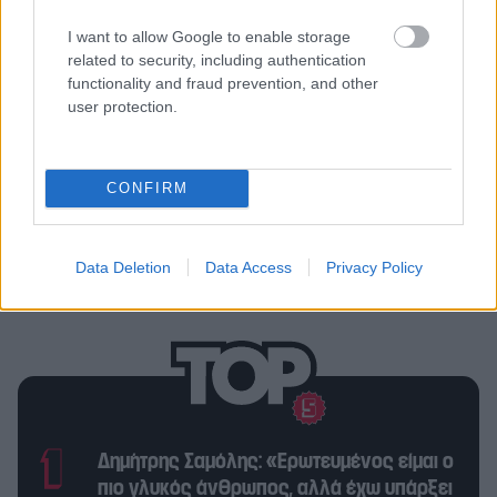
Σχετικά άρθρα
I want to allow Google to enable storage
related to security, including authentication
functionality and fraud prevention, and other
Talk to Tania (επ. 01): Πώς να
user protection.
προστατεύσουμε τα παιδιά μας στο
Διαδίκτυο
CONFIRM
«Ανταγωνιστές»: Οι πρωταγωνιστές
της πιο spicy σειράς για τα 80s
Data Deletion
Data Access
Privacy Policy
μιλούν στο ΚΛΙΚ
Δημήτρης Σαμόλης: «Ερωτευμένος είμαι ο
πιο γλυκός άνθρωπος, αλλά έχω υπάρξει