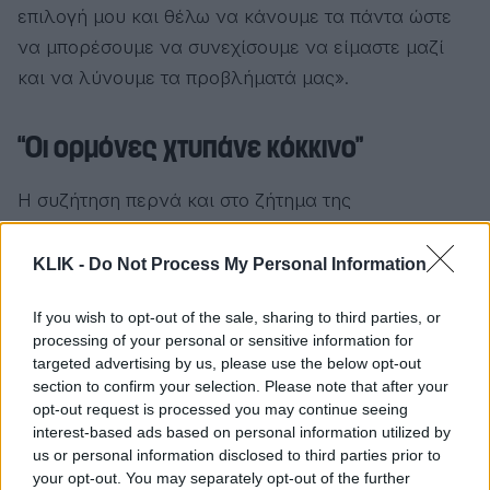
επιλογή μου και θέλω να κάνουμε τα πάντα ώστε
να μπορέσουμε να συνεχίσουμε να είμαστε μαζί
και να λύνουμε τα προβλήματά μας».
“Οι ορμόνες χτυπάνε κόκκινο”
Η συζήτηση περνά και στο ζήτημα της
εμμηνόπαυσης, που απασχολεί πολλές γυναίκες
αλλά σπάνια συζητιέται δημόσια με τόση
KLIK -
Do Not Process My Personal Information
αμεσότητα. Με τον ίδιο γήινο και ακομπλεξάριστο
If you wish to opt-out of the sale, sharing to third parties, or
τρόπο, η Νάντια μοιράζεται τη δική της εμπειρία:
processing of your personal or sensitive information for
«Έχουμε τις ορμόνες μας να χτυπάνε κόκκινο,
targeted advertising by us, please use the below opt-out
γίνονται συγκλονιστικές αλλαγές στο σώμα μας
section to confirm your selection. Please note that after your
opt-out request is processed you may continue seeing
και συγχρόνως έχουμε και παιδιά στην εφηβεία».
interest-based ads based on personal information utilized by
Παραδέχεται ότι είναι μια δύσκολη συνθήκη αλλά
us or personal information disclosed to third parties prior to
την αντιμετωπίζει με το ίδιο σθένος και τσαμπουκά
your opt-out. You may separately opt-out of the further