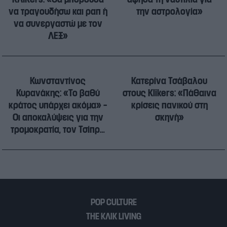
να τραγουδήσω και ραπ ή
την αστρολογία»
να συνεργαστώ με τον
ΛΕΞ»
Κωνσταντίνος
Κατερίνα Τσάβαλου
Κυρανάκης: «Το βαθύ
στους Klikers: «Πάθαινα
κράτος υπάρχει ακόμα» –
κρίσεις πανικού στη
Οι αποκαλύψεις για την
σκηνή»
τρομοκρατία, τον Τσίπρα
και όσα πρέπει να
αλλάξουν στην Ελλάδα
POP CULTURE
THE ΚΛΙΚ LIVING