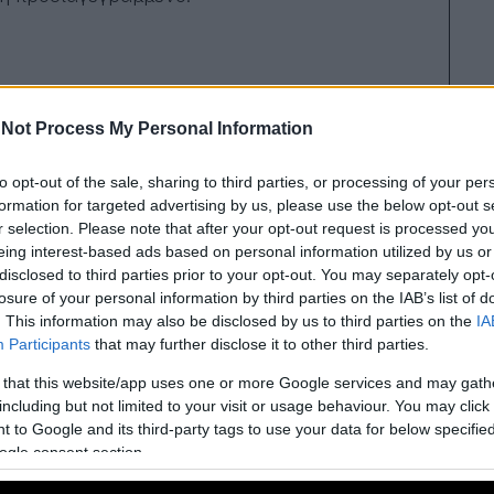
Γιαννακοπούλου, όχι μόνο χωράει, αλλά λείπει.
Not Process My Personal Information
ίποτα», λέει χαρακτηριστικά. Τέλος, δίνει τη
οιμη για μια γυναίκα πρωθυπουργό.
to opt-out of the sale, sharing to third parties, or processing of your per
formation for targeted advertising by us, please use the below opt-out s
r selection. Please note that after your opt-out request is processed y
eing interest-based ads based on personal information utilized by us or
disclosed to third parties prior to your opt-out. You may separately opt-
losure of your personal information by third parties on the IAB’s list of
. This information may also be disclosed by us to third parties on the
IA
Participants
that may further disclose it to other third parties.
 that this website/app uses one or more Google services and may gath
including but not limited to your visit or usage behaviour. You may click 
 to Google and its third-party tags to use your data for below specifi
ogle consent section.