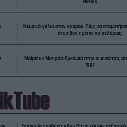
Netflix
»
Νευρικό γέλιο στον «αέρα»: Πώς να σταματήσει
όταν δεν πρέπει να γελάσεις
υ
Μαίριλυν Μονρόε: Εγκώμιο στην αιωνιότητα, απ
1987
την
Ειρήνη Αγαπηδάκη: «Δεν θα με κάμψει σεξιστικό 