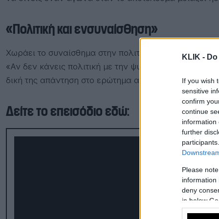
«Πολιτική και ενσυναίσθηση»
Χωράει το συναίσθημα στην πολιτική; Για τη Νάντια 
KLIK -
Do 
«Αν δεν κάνεις πολιτική με την ψυχή σου, δεν κάνεις τ
δική της απάντηση στο ερώτημα αν η Ελλάδα είναι έτ
If you wish 
sensitive in
confirm you
Δείτε το επεισόδιο εδώ:
continue se
information 
further disc
participants
Downstream 
Please note
information 
deny consent
in below Go