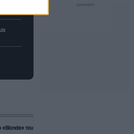
λία
ο «Blonde» του