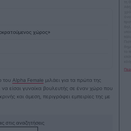
τη 
Αθή
χρόν
όνε
πρα
δηλ
δροκρατούμενος χώρος»
υπο
πάλ
Πιστ
δημ
το 
επά
κόσ
πολ
δου
συν
ο του
Alpha Female
μιλάει για τα πρώτα της
να β
com
νει να είσαι γυναίκα βουλευτής σε έναν χώρο που
Ίσως
ρινής και άμεση, περιγράφει εμπειρίες της με
μόν
Μετ
κατ
το σύμπα
ότι 
έχε
ς στις αναζητήσεις
επι