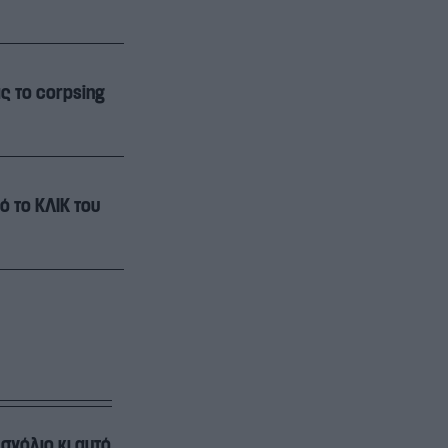
ς το corpsing
ό το ΚΛΙΚ του
σχόλιο κι αυτό