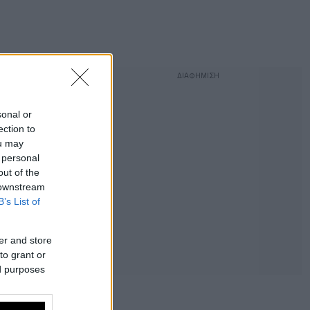
sonal or
ection to
ou may
 personal
out of the
 downstream
B’s List of
er and store
to grant or
ed purposes