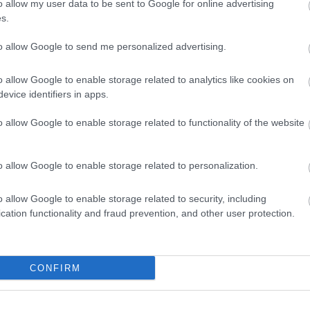
o allow my user data to be sent to Google for online advertising
s.
to allow Google to send me personalized advertising.
οί στο
Η Αντιγόνη Κουλουκάκου μιλά στο ΚΛΙΚ για τη
α»
μητρότητα
o allow Google to enable storage related to analytics like cookies on
evice identifiers in apps.
o allow Google to enable storage related to functionality of the website
o allow Google to enable storage related to personalization.
ιο γλυκός άνθρωπος, αλλά έχω υπάρξει κακοποιητικός»
o allow Google to enable storage related to security, including
cation functionality and fraud prevention, and other user protection.
ς: Οι Ευρωπαίοι «αγοράζουν Ελλάδα»!
CONFIRM