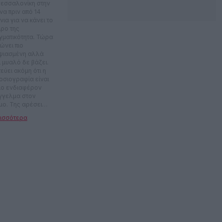
Θεσσαλονίκη στην
να πριν από 14
ια για να κάνει το
ιρο της
γματικότητα. Τώρα
ώνει πιο
ψιασμένη αλλά
ι μυαλό δε βάζει.
εύει ακόμη ότι η
οσιογραφία είναι
πιο ενδιαφέρον
γγελμα στον
μο. Της αρέσει
ύ η ρουτίνα στη
λειά αλλά βρίσκει
έχεια τρόπους για
γαίνει εκτός του
fort zone της.
 γιατί νιώθει ότι
ο έτσι εξελίσσεται.
ά φυσικά
ηγορεί τη μοίρα ή
ν. Δεν πιστεύει
κάποιος πρέπει να
ι άποψη επι παντός
στητού. Αλλά αυτό