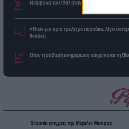
Η Καβάλα του 1987 ήταν «λίγο βαμμένη, λίγο
«Ήταν μια γριά τρελή με περούκα, λίγο υστέ
Ψινάκη
Όταν η σοβαρή ενημέρωση «σιχαίνεται τη Βίσσ
5 iconic στιγμές της Μέριλιν Μονρόε