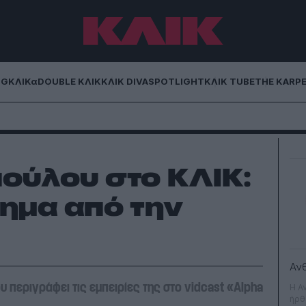
NG
ΚΛΙΚα
DOUBLE ΚΛΙΚ
ΚΛΙΚ DIVA
SPOTLIGHT
ΚΛΙΚ TUBE
THE KARP
πούλου στο ΚΛΙΚ:
θημα από την
Αν
υ περιγράφει τις εμπειρίες της στο vidcast «Alpha
Η Α
ήρθ