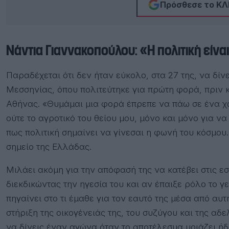
Πρόσθεσε το ΚΛΙ
Νάντια Γιαννακοπούλου: «Η πολιτική εί
Παραδέχεται ότι δεν ήταν εύκολο, στα 27 της, να δί
Μεσσηνίας, όπου πολιτεύτηκε για πρώτη φορά, πριν κ
Αθήνας. «Θυμάμαι μια φορά έπρεπε να πάω σε ένα χ
ούτε το αγροτικό του θείου μου, μόνο και μόνο για 
πως πολιτική σημαίνει να γίνεσαι η φωνή του κόσμου
σημείο της Ελλάδας.
Μιλάει ακόμη για την απόφασή της να κατέβει στις 
διεκδικώντας την ηγεσία του και αν έπαιξε ρόλο το γ
πηγαίνει στο τι έμαθε για τον εαυτό της μέσα από αυτή
στήριξη της οικογένειάς της, του συζύγου και της αδ
να δίνεις έναν αγώνα όταν το αποτέλεσμα μοιάζει ή