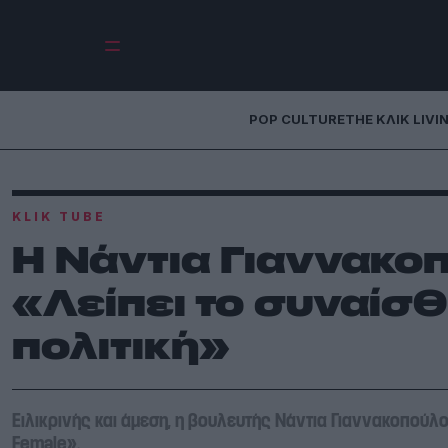
POP CULTURE
THE ΚΛΙΚ LIVI
KLIK TUBE
H Νάντια Γιαννακο
«Λείπει το συναίσ
πολιτική»
Ειλικρινής και άμεση, η βουλευτής Νάντια Γιαννακοπούλο
Female».