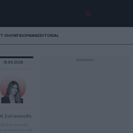
ET SHOW
ΓΑΙΟΡΑΜΑ
EDITORIAL
19.05.2026
θή Σαλαγκούδη
νθή Σαλαγκούδη
ε ανυποψίαστη από