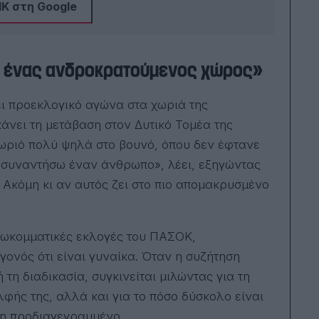
της
Κ στη Google
στο 
μας,
απο
ναι ένας ανδροκρατούμενος χώρος»
νει προεκλογικό αγώνα στα χωριά της
άνει τη μετάβαση στον Δυτικό Τομέα της
ωριό πολύ ψηλά στο βουνό, όπου δεν έφτανε
να συναντήσω έναν άνθρωπο», λέει, εξηγώντας
. Ακόμη κι αν αυτός ζει στο πιο απομακρυσμένο
εσωκομματικές εκλογές του ΠΑΣΟΚ,
εγονός ότι είναι γυναίκα. Όταν η συζήτηση
 τη διαδικασία, συγκινείται μιλώντας για τη
ελφής της, αλλά και για το πόσο δύσκολο είναι
δη προδιαγεγραμμένο.