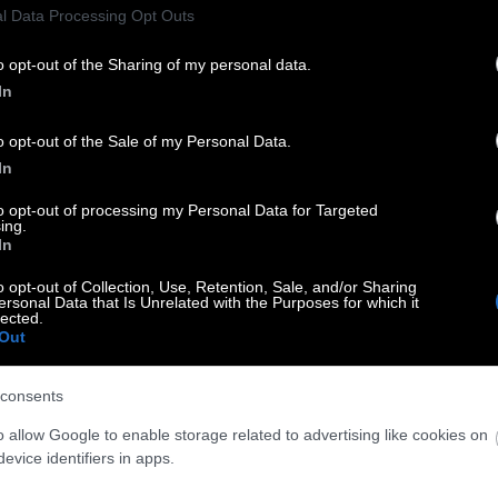
l Data Processing Opt Outs
o opt-out of the Sharing of my personal data.
In
o opt-out of the Sale of my Personal Data.
In
to opt-out of processing my Personal Data for Targeted
ing.
In
o opt-out of Collection, Use, Retention, Sale, and/or Sharing
ersonal Data that Is Unrelated with the Purposes for which it
lected.
Out
consents
o allow Google to enable storage related to advertising like cookies on
evice identifiers in apps.