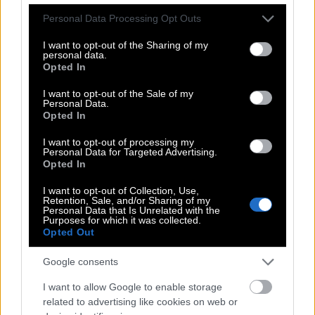
πιο αποστειρωμένα.
Please note that this website/app uses one or more Google
Personal Data Processing Opt Outs
services and may gather and store information including but
Τέλος, μιλάμε για την πολιτική ορθότητα και το
not limited to your visit or usage behaviour. You may click to
I want to opt-out of the Sharing of my
personal data.
μέγεθος που έχει πάρει, αλλά και για τα νέα
grant or deny consent to Google and its third-party tags to
Opted In
use your data for below specified purposes in below Google
βιβλία που ετοιμάζει, ένα από τα οποία αφορά στη
consent section.
I want to opt-out of the Sale of my
μεγάλη του αγάπη, τον Ολυμπιακό.
Personal Data.
Opted In
Δείτε το νέο επεισόδιο των «The
I want to opt-out of processing my
Personal Data for Targeted Advertising.
ΚΛΙΚers» με τον Θανάση Χειμωνά
Opted In
I want to opt-out of Collection, Use,
Retention, Sale, and/or Sharing of my
Personal Data that Is Unrelated with the
Purposes for which it was collected.
Opted Out
Google consents
I want to allow Google to enable storage
related to advertising like cookies on web or