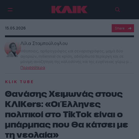
15.05.2026
Λίλα Σταμπούλογλου
Ηθοποιός, αρθρογράφος και σεναριογράφος, μαμά δύο
αγοριών, millennial σε κρίση, αδιόρθωτα περίεργη και σε
μόνιμη αναζήτηση της καλοσύνης και της ευγένειας γύρω μου.
Γεννήθηκα στην Αθήνα, είμαι παιδί της πόλης και της
εξερεύνησης, αγαπώ να πλάθω ιστορίες και να ακούω τις
μικρές αλήθειες των ανθρώπων. Το μότο μου: η ζωή είναι
KLIK TUBE
μικρή, πρέπει να έχεις τεχνική.
Θανάσης Χειμωνάς στους
ΚΛΙΚers: «Οι Έλληνες
πολιτικοί στο TikTok είναι ο
μπάρμπας που θα κάτσει με
τη νεολαία»