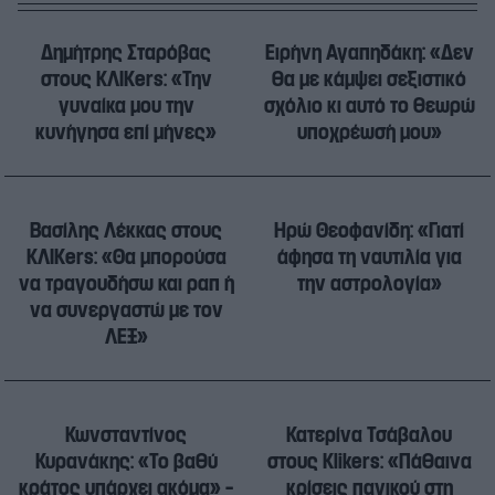
Δημήτρης Σταρόβας
Ειρήνη Αγαπηδάκη: «Δεν
στους ΚΛΙΚers: «Την
θα με κάμψει σεξιστικό
γυναίκα μου την
σχόλιο κι αυτό το θεωρώ
κυνήγησα επί μήνες»
υποχρέωσή μου»
Βασίλης Λέκκας στους
Ηρώ Θεοφανίδη: «Γιατί
ΚΛΙΚers: «Θα μπορούσα
άφησα τη ναυτιλία για
να τραγουδήσω και ραπ ή
την αστρολογία»
να συνεργαστώ με τον
ΛΕΞ»
Κωνσταντίνος
Κατερίνα Τσάβαλου
Κυρανάκης: «Το βαθύ
στους Klikers: «Πάθαινα
κράτος υπάρχει ακόμα» –
κρίσεις πανικού στη