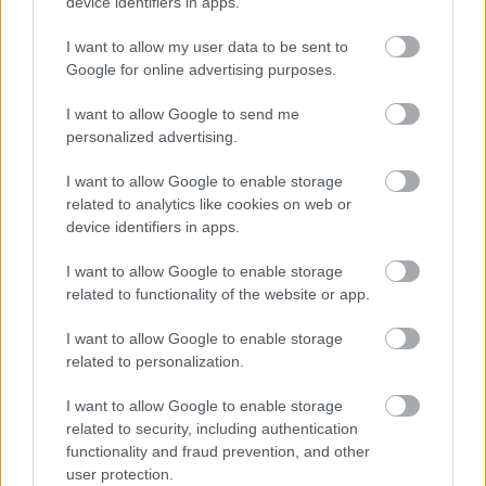
device identifiers in apps.
I want to allow my user data to be sent to
Google for online advertising purposes.
I want to allow Google to send me
personalized advertising.
THE ΚΛΙΚERS
ΘΑΝΑΣΗΣ ΧΕΙΜΩΝΑΣ
ΣΥΝΕΝΤΕΥΞΗ
I want to allow Google to enable storage
related to analytics like cookies on web or
Σχετικά άρθρα
device identifiers in apps.
I want to allow Google to enable storage
related to functionality of the website or app.
Η Αντιγόνη Κουλουκάκου μιλά στο
ΚΛΙΚ για τη ζωή μετά τη μητρότητα
I want to allow Google to enable storage
related to personalization.
Αλέξανδρος Τσουβέλας στο ΚΛΙΚ: Η
I want to allow Google to enable storage
γνωριμία του με την Εύα και η πρώτη
related to security, including authentication
του φορά
functionality and fraud prevention, and other
user protection.