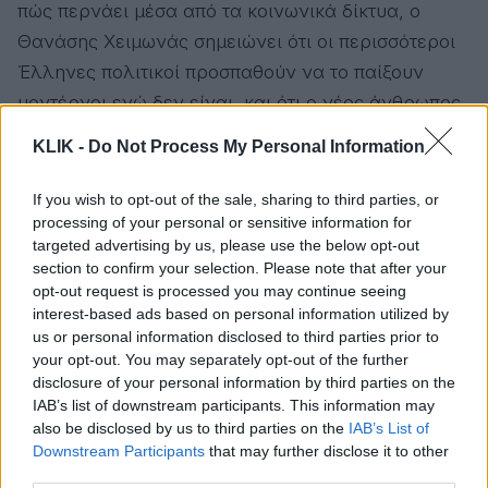
πώς περνάει μέσα από τα κοινωνικά δίκτυα, ο
Θανάσης Χειμωνάς σημειώνει ότι οι περισσότεροι
Έλληνες πολιτικοί προσπαθούν να το παίξουν
μοντέρνοι ενώ δεν είναι, και ότι ο νέος άνθρωπος
δεν μπορεί να ταυτιστεί μαζί τους. Έχοντας
KLIK -
Do Not Process My Personal Information
περάσει μέσα από την πολιτική και ο ίδιος, θεωρεί
ότι το ΠΑΣΟΚ έχει πλεονεκτήματα αλλά δεν
If you wish to opt-out of the sale, sharing to third parties, or
processing of your personal or sensitive information for
τραβάει τον κόσμο, γιατί έχει μείνει κολλημένο στο
targeted advertising by us, please use the below opt-out
ένδοξο παρελθόν του.
section to confirm your selection. Please note that after your
opt-out request is processed you may continue seeing
interest-based ads based on personal information utilized by
«Ήμουν φαν της trash tv»
us or personal information disclosed to third parties prior to
your opt-out. You may separately opt-out of the further
Μας μιλάει για τις ένοχες απολαύσεις του. Τα
disclosure of your personal information by third parties on the
IAB’s list of downstream participants. This information may
ριάλιτι που βλέπει φανατικά και τις trash εκπομπές
also be disclosed by us to third parties on the
IAB’s List of
του παρελθόντος με τους αντι-ήρωες που δεν
Downstream Participants
that may further disclose it to other
υπάρχουν πια. Τώρα, όπως λέει, έχουν γίνει όλα
third parties.