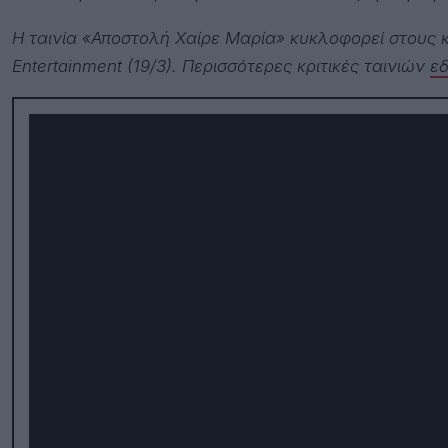
Η ταινία «Αποστολή Χαίρε Μαρία» κυκλοφορεί στους 
Entertainment (19/3). Περισσότερες κριτικές ταινιών
ε