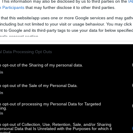
. This information may also be disclosed by us to third parties on the
IA
Participants
that may further disclose it to other third parties.
σία πρόκειται για έναν αντι-ήρωα, αφού δε
ιος και δεν τον διαπνέει καμία ανάγκη
 that this website/app uses one or more Google services and may gath
including but not limited to your visit or usage behaviour. You may click 
ικείος και παντελώς ανθρώπινος.
 to Google and its third-party tags to use your data for below specifi
ogle consent section.
 να συμπληρωθεί από μια εξίσου αξιαγάπητη
 σύμπαντος.
Δε λέμε περισσότερα προς
l Data Processing Opt Outs
Αποστολή» παύει να είναι μια περιπέτεια
σε ένα buddy movie όπου οι «Φύλακες του
o opt-out of the Sharing of my personal data.
α, η μελοδραματική σοβαροφάνεια του έπους
In
οποιημένη διασκέδαση συνοδεία καλής ρετρό
o opt-out of the Sale of my Personal Data.
In
to opt-out of processing my Personal Data for Targeted
ing.
In
o opt-out of Collection, Use, Retention, Sale, and/or Sharing
ersonal Data that Is Unrelated with the Purposes for which it
lected.