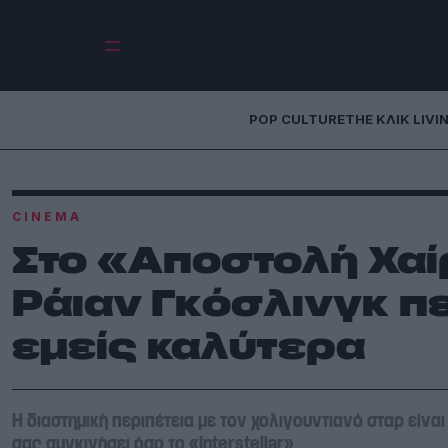
POP CULTURE
THE ΚΛΙΚ LIVI
CINEMA
Στο «Αποστολή Χαί
Ράιαν Γκόσλινγκ πε
εμείς καλύτερα
Η διαστημική περιπέτεια με τον χολιγουντιανό σταρ είν
σας συγκινήσει όσο το «Interstellar».