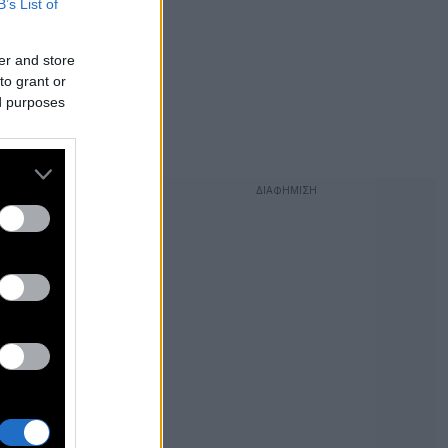
B’s List of
er and store
to grant or
ed purposes