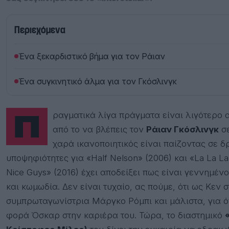
Περιεχόμενα
Ένα ξεκαρδιστικό βήμα για τον Ράιαν
Ένα συγκινητικό άλμα για τον Γκόσλινγκ
Πραγματικά λίγα πράγματα είναι λιγότερο απολαυστικά στο μοντέρνο εμπορικό σινεμά,
από το να βλέπεις τον
Ράιαν Γκόσλινγκ
σε
χαρά ικανοποιητικός είναι παίζοντας σε δ
υποψηφιότητες για «Half Nelson» (2006) και «La La La
Nice Guys» (2016) έχει αποδείξει πως είναι γεννημέ
και κωμωδία. Δεν είναι τυχαίο, ας πούμε, ότι ως Κεν 
συμπρωταγωνίστρια Μάργκο Ρόμπι και μάλιστα, για όπ
φορά Όσκαρ στην καριέρα του. Τώρα, το διαστημικό