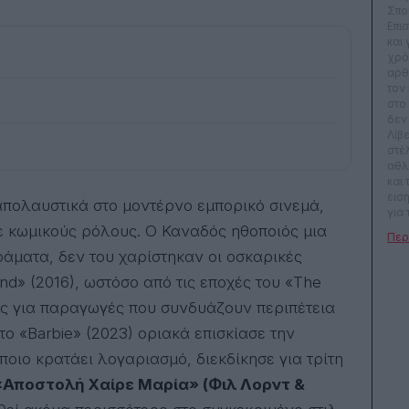
Σπο
Επι
και
χρό
αρθ
τον
στο
δεν
Λίβ
στέ
αθλ
και
ειση
για 
(Cin
 κωμικούς ρόλους. Ο Καναδός ηθοποιός μια
καλ
ράματα, δεν του χαρίστηκαν οι οσκαρικές
βρει
πρό
nd» (2016), ωστόσο από τις εποχές του «The
του
νος για παραγωγές που συνδυάζουν περιπέτεια
Zag
να 
στο «Barbie» (2023) οριακά επισκίασε την
θεσ
Φεσ
οιο κρατάει λογαριασμό, διεκδίκησε για τρίτη
Θεσ
«Αποστολή Χαίρε Μαρία» (Φιλ Λορντ &
Διε
Ται