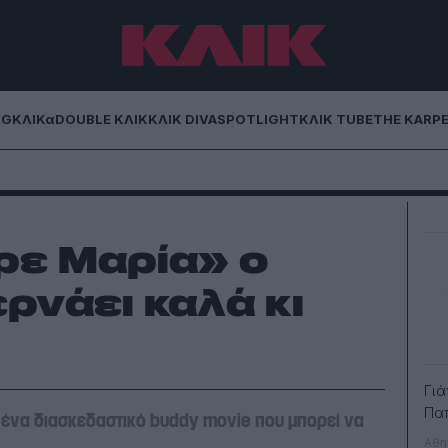
NG
ΚΛΙΚα
DOUBLE ΚΛΙΚ
ΚΛΙΚ DIVA
SPOTLIGHT
ΚΛΙΚ TUBE
THE KARP
ρε Μαρία» ο
ρνάει καλά κι
Γιά
Πα
αι ένα διασκεδαστικό buddy movie που μπορεί να
Αθη