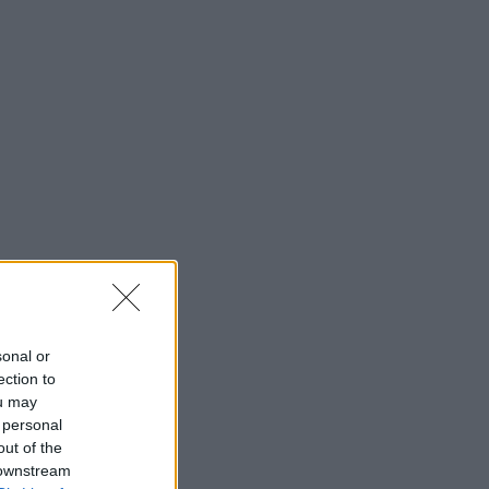
sonal or
ection to
ou may
 personal
out of the
 downstream