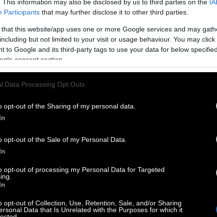
. This information may also be disclosed by us to third parties on the
IA
 πείθουν γιατί δεν περιορίζονται στην προφανή
Participants
that may further disclose it to other third parties.
ν μικρές εύλογες προσδοκίες. Για παράδειγμα
 that this website/app uses one or more Google services and may gath
σσει το σκληροτράχηλο με το τρυφερό προφίλ
including but not limited to your visit or usage behaviour. You may click 
 to Google and its third-party tags to use your data for below specifi
ο χαρακτήρα του Γουίλιαμς. Ας μη ξεχνάμε,
ogle consent section.
ρίζεται παραγωγή είναι
το διαχρονικά
ές («enemies to lovers»)
. Οι ήρωες πρώτα
l Data Processing Opt Outs
ύ γίνουν παρτενέρ στο κρεβάτι, με τον
o opt-out of the Sharing of my personal data.
νει κανένα περιθώριο παρερμηνείας των
In
o opt-out of the Sale of my Personal Data.
In
to opt-out of processing my Personal Data for Targeted
ing.
In
o opt-out of Collection, Use, Retention, Sale, and/or Sharing
ersonal Data that Is Unrelated with the Purposes for which it
lected.