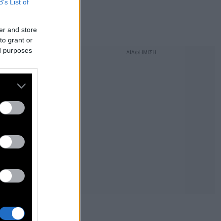
B’s List of
er and store
to grant or
ed purposes