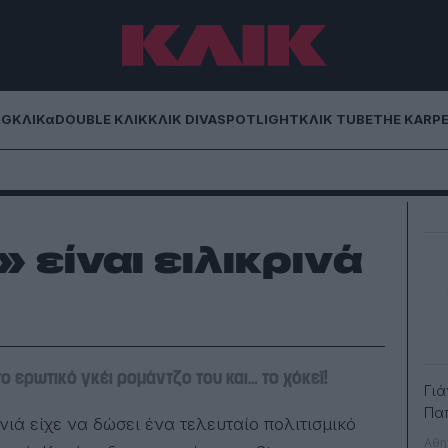
NG
ΚΛΙΚα
DOUBLE ΚΛΙΚ
ΚΛΙΚ DIVA
SPOTLIGHT
ΚΛΙΚ TUBE
THE KARP
 είναι ειλικρινά
ο ερωτικό γκέι ρομάντζο του και… το χόκεϊ!
Γιά
Πα
Αθη