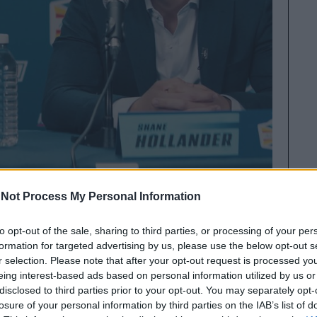
 πορνογραφικό υλικό, το σινεμά και η
Not Process My Personal Information
ι σεξουαλικές φαντασιώσεις έπαιρναν σάρκα
to opt-out of the sale, sharing to third parties, or processing of your per
 αλλά τελευταία δείχνει σημάδια δυναμικής
formation for targeted advertising by us, please use the below opt-out s
ς σειράς
Τζέικομπ Τίρνι
μας θυμίζει πώς
r selection. Please note that after your opt-out request is processed y
επιδέξια μια πλοκή που δεν εξαντλείται στο
eing interest-based ads based on personal information utilized by us or
disclosed to third parties prior to your opt-out. You may separately opt-
που παίζουν καθοριστικό ρόλο για την έξαψη
losure of your personal information by third parties on the IAB’s list of
ονή και τη διεκδίκηση της προσοχής, κοινώς το