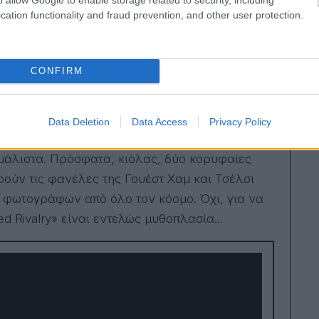
cation functionality and fraud prevention, and other user protection.
 δράμα, φροντίζει να εμβαθύνει σε κρίσιμες
ξύ των επαγγελματιών αθλητών
. Η ιστορία
τήν ακριβώς την προβληματική, όπως επίσης
CONFIRM
 out, αλλά και το ρίσκο -που ακόμα υπάρχει- αν
κρατεί στα σπορ, ειδικά σε εκείνα των ανδρών
ποδυτήρια. Το ακριβώς αντίθετο, δηλαδή, που
Data Deletion
Data Access
Privacy Policy
όσφαιρο όπου οι σεξουαλικές προτιμήσεις των
 μάλιστα. Πρόσφατα, κιόλας, δύο κορυφαίες
ορούν τις φανέλες της Γουέστ Χαμ και Τσέλσι
 φωτογράφων από όλο τον κόσμο. Όχι, για να
ted Rivalry» είναι εντελώς μυθοπλασία…