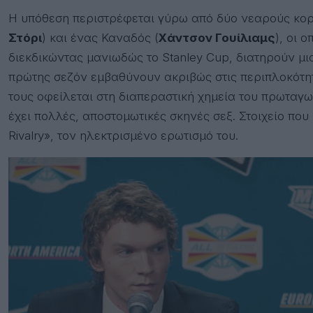
Η υπόθεση περιστρέφεται γύρω από δύο νεαρούς κορυ
Στόρι
) και ένας Καναδός (
Χάντσον Γουίλιαμς
), οι 
διεκδικώντας μανιωδώς το Stanley Cup, διατηρούν μι
πρώτης σεζόν εμβαθύνουν ακριβώς στις περιπλοκότητ
τους οφείλεται στη διαπεραστική χημεία του πρωταγων
έχει πολλές, αποστομωτικές σκηνές σεξ. Στοιχείο που
Rivalry», τον ηλεκτρισμένο ερωτισμό του.