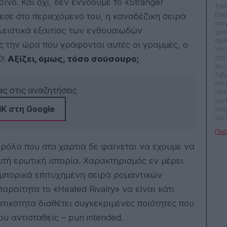
ινό. Και όχι, δεν εννοούμε το «Stranger
Σπο
Επι
εσε στο περιεχόμενό του, η καναδέζικη σειρά
και
λειστικά εξαιτίας των ενθουσιωδών
χρό
αρθ
ς την ώρα που γράφονται αυτές οι γραμμές, ο
τον
0!
Αξίζει, όμως, τόσο σούσουρο;
στο
δεν
Λίβ
στέ
ς στις αναζητήσεις
αθλ
και
Κ στη Google
ειση
για 
(Cin
καλ
βρει
αρόλο που στα χαρτιά δε φαίνεται να έχουμε να
πρό
υτή ερωτική ιστορία. Χαρακτηρισμός εν μέρει
του
Zag
μπορικά επιτυχημένη σειρά ρομαντικών
να 
θεσ
παραίτητα το «Heated Rivalry» να είναι κάτι
Φεσ
ικότητα διαθέτει συγκεκριμένες ποιότητες που
Θεσ
Διε
υ αντισταθείς – pun intended.
Ται