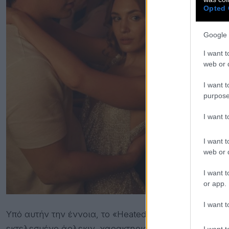
Opted 
Google 
I want t
web or d
I want t
purpose
I want 
I want t
web or d
I want t
or app.
I want t
Υπό αυτήν την έννοια, το «Heated Rivalry» επιτελεί 
εκτελεσμένο άρλεκιν, χαρακτηρισμό που δεν αποδίδου
I want t