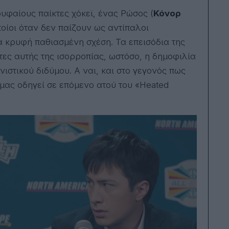
Μήκ
μέλ
φαίους παίκτες χόκεϊ, ένας Ρώσος (
Κόνορ
Ακα
οποίοι όταν δεν παίζουν ως αντίπαλοι
Κιν
της
α κρυφή παθιασμένη σχέση. Τα επεισόδια της
Ένω
ες αυτής της ισορροπίας, ωστόσο, η δημοφιλία
Κιν
μέρ
ιστικού διδύμου. Α ναι, και στο γεγονός πως
σκο
τελ
 μας οδηγεί σε επόμενο ατού του «Heated
Gui