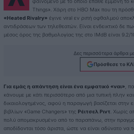
Λίγο πριν την ολοκλήρωση του 2025, η χρονιά είχε να δώσει ένα τελευταίο πολιτισμικό
φαινόμενο με το οποίο έπαθε εμμονή το κο
Things». Χάρη στο HBO Max που τη πρόσθ
«Heated Rivalry»
έγινε viral εν ριπή οφθαλμού αποκ
αντιδράσεων των τηλεθεατών. Είναι ενδεικτικό δε πω
μέσος όρος της βαθμολογίας της στο IMdB είναι 9.2/1
Δες περισσότερα άρθρα μα
Πρόσθεσε το ΚΛΙ
Για εμάς η απάντηση είναι ένα εμφατικό «ναι»
, π
κάνουμε με κάτι περισσότερο από μια τυπική πλην κα
δικαιολογημένος, αφού η παραγωγή βασίζεται στην ε
βιβλίων «Game Changers» της
Ρέιτσελ Ριντ
. Χωρίς α
πολύ απομακρυσμένο από το παραπάνω, στην πραγματ
αποδίδονται τόσο άριστα, ώστε να είναι αδύνατο να το