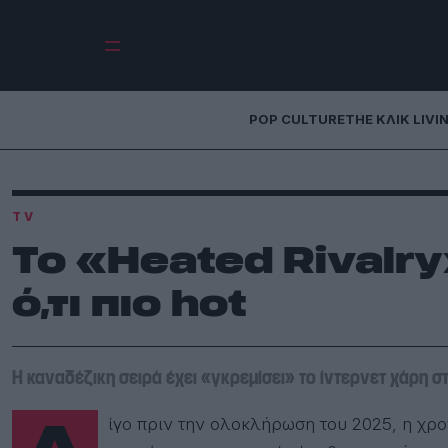
POP CULTURE
THE ΚΛΙΚ LIVI
TV
Το «Heated Rivalry»
ό,τι πιο hot
Η καναδέζικη σειρά έχει «γκρεμίσει» το ίντερνετ χάρη στ