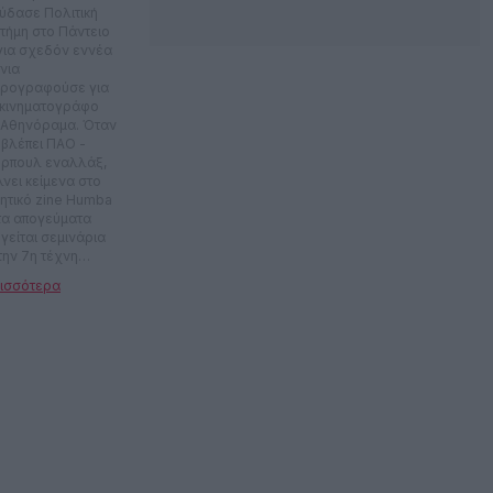
ύδασε Πολιτική
στήμη στο Πάντειο
 για σχεδόν εννέα
νια
ρογραφούσε για
 κινηματογράφο
 Αθηνόραμα. Όταν
 βλέπει ΠΑΟ -
ερπουλ εναλλάξ,
λνει κείμενα στο
ητικό zine Humba
 τα απογεύματα
γείται σεμινάρια
την 7η τέχνη
emarian, Fårö). Τα
οκαίρια θα τον
ς να επιμελείται το
γραμμα ταινιών
 φεστιβάλ
oriwood και ενίοτε
συνεργάζεται με
μούς όπως το
τιβάλ
σαλονίκης και το
θνές Φεστιβάλ
νιών Μικρού