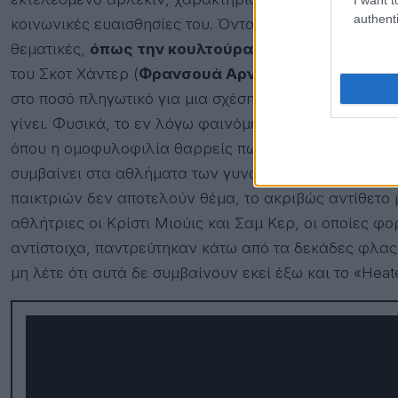
authenti
κοινωνικές ευαισθησίες του. Όντας ένα γκέι αθλητικό
θεματικές,
όπως την κουλτούρα της σιωπής μετα
του Σκοτ Χάντερ (
Φρανσουά Αρνό
) εμβαθύνει σε αυ
στο ποσό πληγωτικό για μια σχέση είναι το μη coming
γίνει. Φυσικά, το εν λόγω φαινόμενο δυστυχώς καλά 
όπου η ομοφυλοφιλία θαρρείς πως δεν υπάρχει στα α
συμβαίνει στα αθλήματα των γυναικών, όπως στο ποδ
παικτριών δεν αποτελούν θέμα, το ακριβώς αντίθετο
αθλήτριες οι Κρίστι Μιούις και Σαμ Κερ, οι οποίες φ
αντίστοιχα, παντρεύτηκαν κάτω από τα δεκάδες φλας
μη λέτε ότι αυτά δε συμβαίνουν εκεί έξω και το «Hea