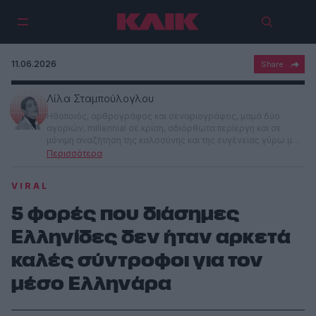
11.06.2026
Λίλα Σταμπούλογλου
Ηθοποιός, αρθρογράφος και σεναριογράφος, μαμά δύο
αγοριών, millennial σε κρίση, αδιόρθωτα περίεργη και σε
μόνιμη αναζήτηση της καλοσύνης και της ευγένειας γύρω μου.
Γεννήθηκα στην Αθήνα, είμαι παιδί της πόλης και της
εξερεύνησης, αγαπώ να πλάθω ιστορίες και να ακούω τις
μικρές αλήθειες των ανθρώπων. Το μότο μου: η ζωή είναι
VIRAL
μικρή, πρέπει να έχεις τεχνική.
5 φορές που διάσημες
Ελληνίδες δεν ήταν αρκετά
καλές σύντροφοι για τον
μέσο Ελληνάρα