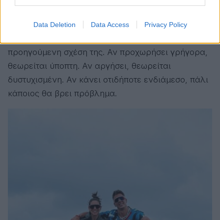
υπάρχει ο συντηρητικός μέσος νους που λέει ότι η
γυναίκα οφείλει να αποδεικνύει διαρκώς ότι
Data Deletion
Data Access
Privacy Policy
υπήρξε αρκετά αφοσιωμένη , ακόμα και στην
προηγούμενη σχέση της. Αν προχωρήσει γρήγορα,
θεωρείται ύποπτη. Αν αργήσει, θεωρείται
δυστυχισμένη. Αν κάνει οτιδήποτε ενδιάμεσο, πάλι
κάποιος θα βρει πρόβλημα.