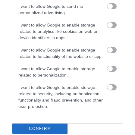
Συγνώμη, υπάρχει κάποιος άγραφος κοινωνικός
I want to allow Google to send me
κανονισμός που ορίζει πόσους μήνες ή χρόνια
personalized advertising.
πρέπει να περιμένει μια γυναίκα πριν της
I want to allow Google to enable storage
επιτραπεί να ξαναερωτευτεί, να σχετιστεί ή να
related to analytics like cookies on web or
παντρευτεί πάλι; Υπάρχει κάποια κρατική
device identifiers in apps.
υπηρεσία που εγκρίνει πότε πρέπει να
I want to allow Google to enable storage
αποκατασταθεί ξανά η χωρισμένη; Κάποια
related to functionality of the website or app.
επιτροπή που εκδίδει βεβαίωση επαρκούς
I want to allow Google to enable storage
στεναχώριας για το χωρισμό;
related to personalization.
Διαβάστε επίσης
I want to allow Google to enable storage
related to security, including authentication
VIRAL
functionality and fraud prevention, and other
user protection.
Αθηνά Οικονομάκου: «Καθημερινά
φτάνω στα όρια μου»
CONFIRM
Δεν υπάρχει τίποτα από τα παραπάνω, αλλά