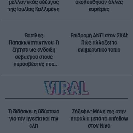
μελλοντικός σύζυγος
ακολούθησαν άλλες
της Ιουλίας Καλλιμάνη
καριέρες
Βασίλης
Επιδρομή ANT1 στον ΣΚΑΪ:
Παπακωνσταντίνου: Τι
Πώς αλλάζει το
ζήτησε ως ένδειξη
ενημερωτικό τοπίο
σεβασμού στους
πυροσβέστες που
έχασαν την ζωή τους
Τι διδάσκει η Οδύσσεια
Ζόζεφιν: Μόνη της στην
για την ηγεσία και την
παραλία μετά το unfollow
ελίτ
στον Νίνο