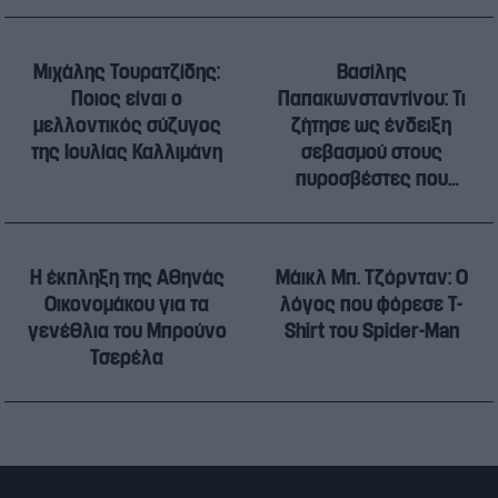
Μιχάλης Τουρατζίδης:
Βασίλης
Ποιος είναι ο
Παπακωνσταντίνου: Τι
μελλοντικός σύζυγος
ζήτησε ως ένδειξη
της Ιουλίας Καλλιμάνη
σεβασμού στους
πυροσβέστες που
έχασαν την ζωή τους
H έκπληξη της Αθηνάς
Μάικλ Μπ. Τζόρνταν: Ο
Οικονομάκου για τα
λόγος που φόρεσε T-
γενέθλια του Μπρούνο
Shirt του Spider-Man
Τσερέλα