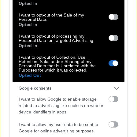
grant or deny consent to Google and its third-party tags to
Opted In
use your data for below specified purposes in below Google
consent section.
I want to opt-out of the Sale of my
Personal Data.
Opted In
I want to opt-out of processing my
Personal Data for Targeted Advertising.
Opted In
Αθηνά Οικονομάκου: Οι διαζευγμένες
I want to opt-out of Collection, Use,
Retention, Sale, and/or Sharing of my
Personal Data that Is Unrelated with the
δεν γιορτάζουνε ποτέ.
Purposes for which it was collected.
Opted Out
Η
Αθηνά Οικονομάκου
βρέθηκε στο στόχαστρο
Google consents
όταν, μετά το διαζύγιό της, προχώρησε σχετικά
I want to allow Google to enable storage
γρήγορα τη ζωή της και εμφανίστηκε με έναν νέο
related to advertising like cookies on web or
σύντροφο στο πλευρό της. Το ενδιαφέρον είναι
device identifiers in apps.
ότι μεγάλο μέρος της κριτικής δεν αφορούσε τη
I want to allow my user data to be sent to
σχέση καθαυτή, αλλά τον χρόνο που ήρθε.
Google for online advertising purposes.