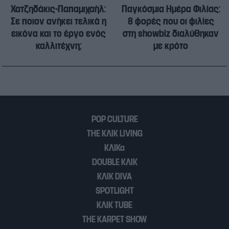
Χατζηδάκις-Παπαμιχαήλ:
Παγκόσμια Ημέρα Φιλίας:
Σε ποιον ανήκει τελικά η
8 φορές που οι φιλίες
εικόνα και το έργο ενός
στη showbiz διαλύθηκαν
καλλιτέχνη;
με κρότο
POP CULTURE
THE ΚΛΙΚ LIVING
ΚΛΙΚα
DOUBLE ΚΛΙΚ
ΚΛΙΚ DIVA
SPOTLIGHT
ΚΛΙΚ TUBE
THE KARPET SHOW