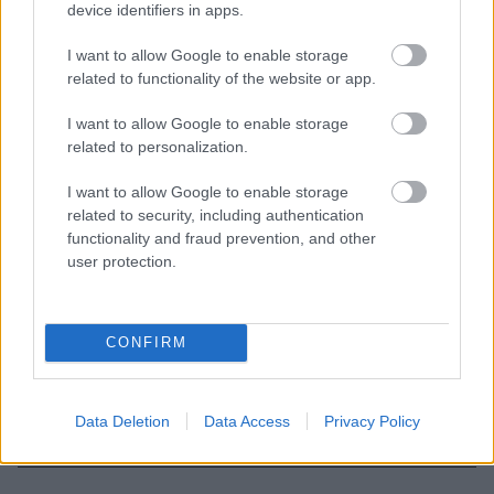
device identifiers in apps.
Η Καβάλα του 1987 ήταν «λίγο βαμμένη,
I want to allow Google to enable storage
related to functionality of the website or app.
λίγο πλούσια, λίγο ερωτιάρα»
I want to allow Google to enable storage
related to personalization.
Καλημέρα Ελλάδα, σου μιλάει ένας
Παπαδάκης: Οι αντιδράσεις για την
I want to allow Google to enable storage
επιμονή του ΑΝΤ1 στον ιστορικό τίτλο
related to security, including authentication
functionality and fraud prevention, and other
user protection.
Μαρία Σιαμπάνου: Προχώρα κορίτσι!
CONFIRM
Data Deletion
Data Access
Privacy Policy