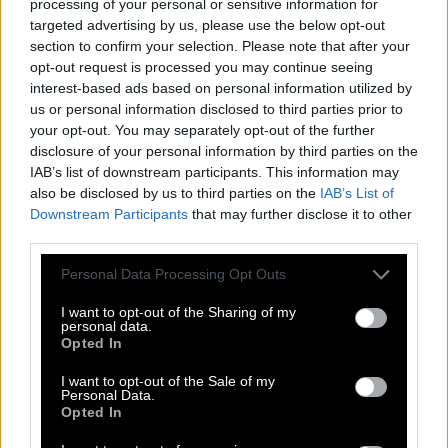
processing of your personal or sensitive information for
μέρος που αγαπά πολύ, για να ξεκινήσει τις
targeted advertising by us, please use the below opt-out
section to confirm your selection. Please note that after your
καλοκαιρινές του διακοπές.
opt-out request is processed you may continue seeing
interest-based ads based on personal information utilized by
Διαβάστε επίσης
us or personal information disclosed to third parties prior to
your opt-out. You may separately opt-out of the further
DIVA
disclosure of your personal information by third parties on the
IAB’s list of downstream participants. This information may
Η Ελένη Μενεγάκη φόρεσε τα πιο
also be disclosed by us to third parties on the
IAB’s List of
κομψά πέδιλα της σεζόν
Downstream Participants
that may further disclose it to other
third parties.
Please note that this website/app uses one or more Google
Personal Data Processing Opt Outs
services and may gather and store information including but
ΑΜΑΛΙΑ ΚΩΣΤΟΠΟΥΛΟΥ
ΕΛΕΝΗ ΜΕΝΕΓΑΚΗ
not limited to your visit or usage behaviour. You may click to
I want to opt-out of the Sharing of my
personal data.
grant or deny consent to Google and its third-party tags to
Opted In
use your data for below specified purposes in below Google
Σχετικά άρθρα
consent section.
I want to opt-out of the Sale of my
Personal Data.
Opted In
Μπάμπης Τσαούσογλου: Ποιος είναι ο