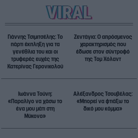
Γιάννης Τσιμιτσέλης: Το
Ζεντάγια: Ο απρόσμενος
πάρτι έκπληξη για τα
χαρακτηρισμός που
γενέθλια του και οι
έδωσε στον σύντροφό
τρυφερές ευχές της
της Τομ Χόλαντ
Κατερίνας Γερονικολού
Ιωάννα Τούνη:
Αλέξανδρος Τσουβέλας:
«Παραλίγο να χάσω το
«Μπορεί να φτιάξω το
ένα μου μάτι στη
δικό μου κόμμα»
Μύκονο»