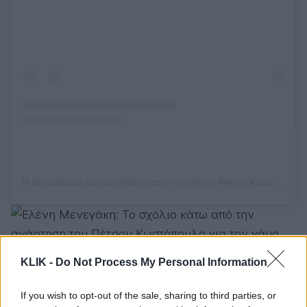
Η δημοσίευση κοινοποιήθηκε από το χρήστη Petros Kostopoulos (@petroskostopoulos)
KLIK -
Do Not Process My Personal Information
Αμέσως μετά τον γάμο της Αμαλίας στη Μεσσηνία
,
If you wish to opt-out of the sale, sharing to third parties, or
ο Πέτρος Κωστόπουλος πήγε στη Μύκονο, ένα