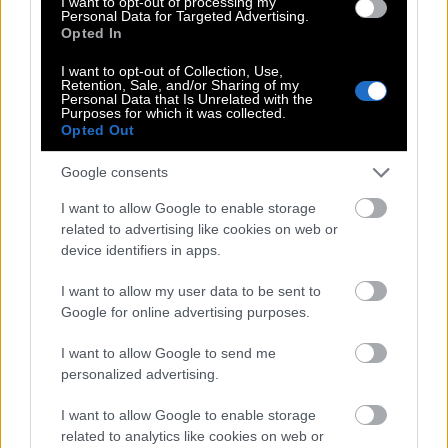
I want to opt-out of processing my
Personal Data for Targeted Advertising.
σύντροφος της Κλέλιας Ανδριολάτου
Opted In
I want to opt-out of Collection, Use,
5 πράγματα που μάθαμε για την
Retention, Sale, and/or Sharing of my
Personal Data that Is Unrelated with the
Καλομοίρα
Purposes for which it was collected.
Opted Out
Google consents
I want to allow Google to enable storage
related to advertising like cookies on web or
device identifiers in apps.
Δημήτρης Σαμόλης: «Ερωτευμένος είμαι ο
I want to allow my user data to be sent to
πιο γλυκός άνθρωπος, αλλά έχω υπάρξει
Google for online advertising purposes.
κακοποιητικός»
I want to allow Google to send me
personalized advertising.
Οι 10+1 ακριβότεροι Έλληνες
ποδοσφαιριστές: Οι Ευρωπαίοι
I want to allow Google to enable storage
«αγοράζουν Ελλάδα»!
related to analytics like cookies on web or