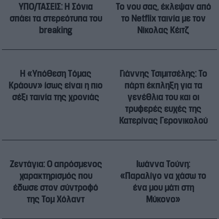
ΥΠΟ/ΤΑΣΕΙΣ: Η Σόνια
Το νου σας, έκλεψαν από
σπάει τα στερεότυπα του
το Netflix ταινία με τον
breaking
Νίκολας Κέιτζ
Η «Υπόθεση Τόμας
Γιάννης Τσιμιτσέλης: Το
Κράουν» ίσως είναι η πιο
πάρτι έκπληξη για τα
σέξι ταινία της χρονιάς
γενέθλια του και οι
τρυφερές ευχές της
Κατερίνας Γερονικολού
Ζεντάγια: Ο απρόσμενος
Ιωάννα Τούνη:
χαρακτηρισμός που
«Παραλίγο να χάσω το
έδωσε στον σύντροφό
ένα μου μάτι στη
της Τομ Χόλαντ
Μύκονο»