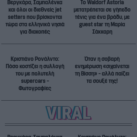
Βεργκάρα, Σαμπαλένκα
Το Waldorf Astoria
και όλοι οι διεθνείς jet
μετατρέπεται σε γήπεδο
setters που βρίσκονται
τένις για ένα βράδυ, με
τώρα στα ελληνικά νησιά
guest star τη Μαρία
για διακοπές
Σάκκαρη
Κριστιάνο Ρονάλντο:
Όταν η σοβαρή
Πόσο κοστίζει η συλλογή
ενημέρωση «σιχαίνεται
του με πολυτελή
τη Βίσση» – αλλά παίζει
supercars –
τα σουξέ της!
Φωτογραφίες