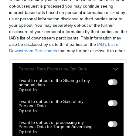
opt-out request is processed you may continue seeing
interest-based ads based on personal information utilized by
A post shared by Kate Hudson (@katehudson)
us or personal information disclosed to third parties prior to
your opt-out. You may separately opt-out of the further
disclosure of your personal information by third parties on the
IAB’s list of downstream participants. This information may
Το viral τραγούδι για τη φέτα, το ροζέ
also be disclosed by us to third parties on the
IAB’s List of
και το ελληνικό καλοκαίρι
Downstream Participants
that may further disclose it to other
third parties.
Η μεγαλύτερη έκπληξη όμως ήρθε μέσα από ένα
Please note that this website/app uses one or more Google
Personal Data Processing Opt Outs
services and may gather and store information including but
βίντεο που ανέβασε η ίδια. Τραγουδώντας με μια
not limited to your visit or usage behaviour. You may click to
I want to opt-out of the Sharing of my
κιθάρα στα χέρια, η Κέιτ Χάντσον αποφάσισε να
personal data.
grant or deny consent to Google and its third-party tags to
Opted In
αυτοσχεδιάσει και δημιούργησε το πιο ελληνικό
use your data for below specified purposes in below Google
consent section.
καλοκαιρινό τραγούδι. Με χιούμορ και
I want to opt-out of the Sale of my
Personal Data.
ανεβασμένη διάθεση τραγούδησε:
«Feta, rosé and
Opted In
a boat ride»
δηλαδή
«φέτα, ροζέ και βόλτα με
I want to opt-out of processing my
σκάφος».
Personal Data for Targeted Advertising.
Opted In