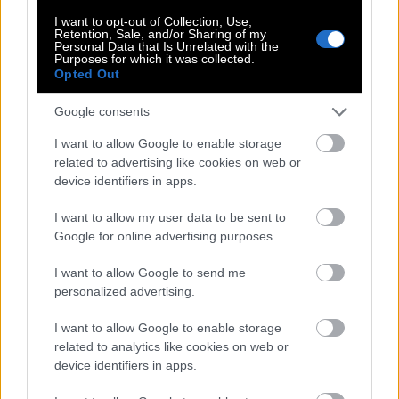
Το βίντεο έγινε αμέσως viral, με πολλούς να
I want to opt-out of Collection, Use,
σχολιάζουν ότι η ηθοποιός κατάφερε να
Retention, Sale, and/or Sharing of my
Personal Data that Is Unrelated with the
αποτυπώσει σε λίγους στίχους όλη την ουσία του
Purposes for which it was collected.
Opted Out
ελληνικού καλοκαιριού. Γιατί τελικά, το ελληνικό
καλοκαίρι δεν είναι μόνο τα τοπία. Είναι οι
Google consents
γεύσεις, οι στιγμές, η ανεμελιά και η χαρά του να
I want to allow Google to enable storage
είσαι εκεί.
related to advertising like cookies on web or
device identifiers in apps.
I want to allow my user data to be sent to
Google for online advertising purposes.
I want to allow Google to send me
personalized advertising.
I want to allow Google to enable storage
related to analytics like cookies on web or
device identifiers in apps.