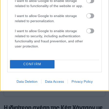
I want to allow Google to enable storage
related to functionality of the website or app.
I want to allow Google to enable storage
related to personalization.
View this post on Instagram
I want to allow Google to enable storage
related to security, including authentication
functionality and fraud prevention, and other
user protection.
CONFIRM
Data Deletion
Data Access
Privacy Policy
A post shared by HELLO! Canada Magazine (@hellocanadamag)
Η ιδιαίτερη σχέση της Κέιτ Χάντσον με