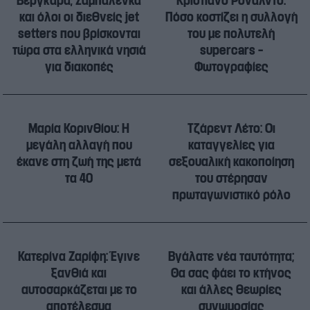
Βεργκάρα, Σαμπαλένκα
Κριστιάνο Ρονάλντο:
και όλοι οι διεθνείς jet
Πόσο κοστίζει η συλλογή
setters που βρίσκονται
του με πολυτελή
τώρα στα ελληνικά νησιά
supercars –
για διακοπές
Φωτογραφίες
Μαρία Κορινθίου: Η
Τζάρεντ Λέτo: Οι
μεγάλη αλλαγή που
καταγγελίες για
έκανε στη ζωή της μετά
σεξουαλική κακοποίηση
τα 40
του στέρησαν
πρωταγωνιστικό ρόλο
Κατερίνα Ζαρίφη: Έγινε
Βγάλατε νέα ταυτότητα;
ξανθιά και
Θα σας φάει το κτήνος
αυτοσαρκάζεται με το
και άλλες θεωρίες
αποτέλεσμα
συνωμοσίας