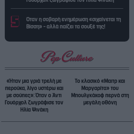
Γουόρχολ ζωγράφισε τον Ηλία Ψινάκη
Όταν η σοβαρή ενημέρωση «σιχαίνεται τη
Βίσση» – αλλά παίζει τα σουξέ της!
«Ήταν μια γριά τρελή με
Το κλασικό «Μαιτρ και
περούκα, λίγο υστέρω και
Μαργαρίτα» του
με σούπες»: Όταν ο Άντι
Μπουλγκάκοφ περνά στη
Γουόρχολ ζωγράφισε τον
μεγάλη οθόνη
Ηλία Ψινάκη