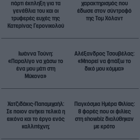
πάρτι έκπληξη για τα
χαρακτηρισμός που
γενέθλια του και οι
έδωσε στον σύντροφό
τρυφερές ευχές της
της Τομ Χόλαντ
Κατερίνας Γερονικολού
Ιωάννα Τούνη:
Αλέξανδρος Τσουβέλας:
«Παραλίγο να χάσω το
«Μπορεί να φτιάξω το
ένα μου μάτι στη
δικό μου κόμμα»
Μύκονο»
Χατζιδάκις-Παπαμιχαήλ:
Παγκόσμια Ημέρα Φιλίας:
Σε ποιον ανήκει τελικά η
8 φορές που οι φιλίες
εικόνα και το έργο ενός
στη showbiz διαλύθηκαν
καλλιτέχνη;
με κρότο