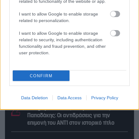
related to functionality of the website or app.
Νίκος Οικονομόπουλος: Τι πραγματικά
I want to allow Google to enable storage
related to personalization.
συνέβη στη συναυλία του
I want to allow Google to enable storage
related to security, including authentication
functionality and fraud prevention, and other
user protection.
Οι 10+1 ακριβότεροι Έλληνες
CONFIRM
ποδοσφαιριστές: Οι Ευρωπαίοι
«αγοράζουν Ελλάδα»!
Data Deletion
Data Access
Privacy Policy
Καλημέρα Ελλάδα, σου μιλάει ένας
Παπαδάκης: Οι αντιδράσεις για την
επιμονή του ΑΝΤ1 στον ιστορικό τίτλο