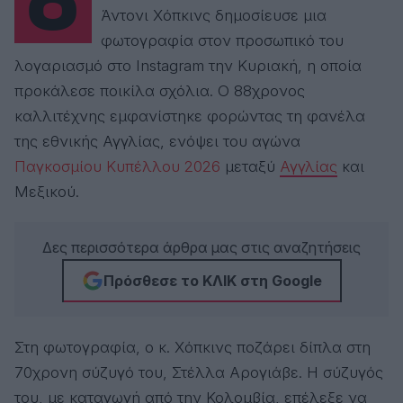
Ο βραβευμένος με Όσκαρ ηθοποιός
Άντονι Χόπκινς δημοσίευσε μια
φωτογραφία στον προσωπικό του
λογαριασμό στο Instagram την Κυριακή, η οποία
προκάλεσε ποικίλα σχόλια. Ο 88χρονος
καλλιτέχνης εμφανίστηκε φορώντας τη φανέλα
της εθνικής Αγγλίας, ενόψει του αγώνα
Παγκοσμίου Κυπέλλου 2026
μεταξύ
Αγγλίας
και
Μεξικού.
Δες περισσότερα άρθρα μας στις αναζητήσεις
Πρόσθεσε το ΚΛΙΚ στη Google
Στη φωτογραφία, ο κ. Χόπκινς ποζάρει δίπλα στη
70χρονη σύζυγό του, Στέλλα Αρογιάβε. Η σύζυγός
του, με καταγωγή από την Κολομβία, επέλεξε να