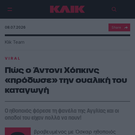
08.07.2026
Klik Team
VIRAL
Πώς ο Άντονι Χόπκινς
«πρόδωσε» την ουαλική του
καταγωγή
Ο ηθοποιός φόρεσε τη φανέλα της Αγγλίας και οι
οπαδοί του είχαν πολλά να πουν!