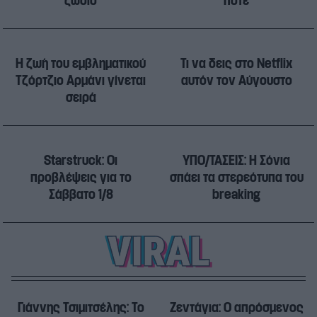
ζώδιο
ποτέ
Η ζωή του εμβληματικού
Τι να δεις στο Netflix
Τζόρτζιο Αρμάνι γίνεται
αυτόν τον Αύγουστο
σειρά
Starstruck: Οι
ΥΠΟ/ΤΑΣΕΙΣ: Η Σόνια
προβλέψεις για το
σπάει τα στερεότυπα του
Σάββατο 1/8
breaking
Γιάννης Τσιμιτσέλης: Το
Ζεντάγια: Ο απρόσμενος