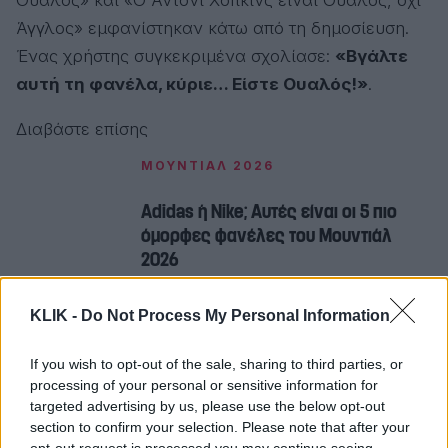
Ουαλός» και «Ο Άντονι Χόπκινς είναι Ουαλός, όχι
Άγγλος» εμφανίστηκαν κάτω από τη δημοσίευση.
Ένας χρήστης συγκεκριμένα σχολίασε:
«Βγάλτε
αυτή τη φανέλα, κύριε… Είστε Ουαλός!»
.
Διαβάστε επίσης
ΜΟΥΝΤΙΑΛ 2026
Adidas ή Nike; Αυτές είναι οι 5 πιο
όμορφες φανέλες του Μουντιάλ
2026
KLIK -
Do Not Process My Personal Information
Ο Άντονι Χόπκινς, ο οποίος γεννήθηκε στο Πορτ
Τάλμποτ της Ουαλίας, έχει εκφράσει
If you wish to opt-out of the sale, sharing to third parties, or
επανειλημμένα την αγάπη του για την πατρίδα του
processing of your personal or sensitive information for
και στηρίζει ενεργά ουαλικές δράσεις.
targeted advertising by us, please use the below opt-out
section to confirm your selection. Please note that after your
Παράλληλα, διατηρεί έντονη παρουσία στα μέσα