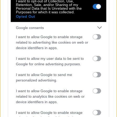
I want to opt-out of Collection, Use,
Retention, Sale, and/or Sharing of my
επικράτησε τελικά του Μεξικού με σκορ 3-2,
Personal Data that Is Unrelated with the
Purposes for which it was collected.
εξασφαλίζοντας την πρόκρισή της στα
Opted Out
προημιτελικά του Παγκοσμίου Κυπέλλου.
Google consents
Περισσότερα νέα για διεθνή γεγονότα μπορείτε να
I want to allow Google to enable storage
βρείτε στο
Ιaxia.gr
related to advertising like cookies on web or
device identifiers in apps.
I want to allow my user data to be sent to
ΑΝΤΟΝΙ ΧΟΠΚΙΝΣ
ΜΟΥΝΤΙΑΛ
Google for online advertising purposes.
I want to allow Google to send me
Σχετικά άρθρα
personalized advertising.
I want to allow Google to enable storage
related to analytics like cookies on web or
Η επίτιμη Ελληνίδα Κέιτ Χάντσον
device identifiers in apps.
τραγουδά για την φέτα σε ταβέρνα
της Σκιάθου
I want to allow Google to enable storage