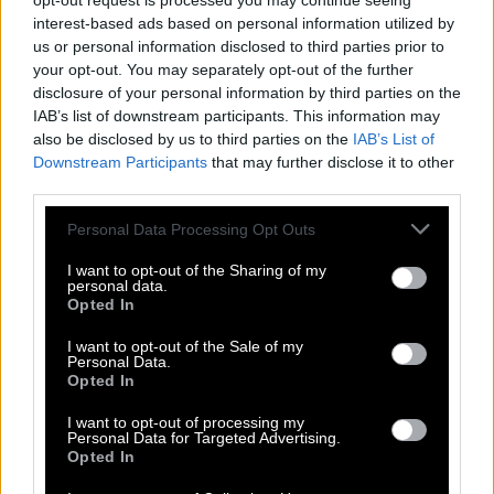
opt-out request is processed you may continue seeing
κοινωνικής δικτύωσης, μοιραζόμενος στιγμιότυπα
interest-based ads based on personal information utilized by
από τις καλλιτεχνικές του δραστηριότητες, όπως τη
us or personal information disclosed to third parties prior to
your opt-out. You may separately opt-out of the further
ζωγραφική, το πιάνο και τον χορό, καθώς και από
disclosure of your personal information by third parties on the
τις μαγειρικές του δημιουργίες, διατηρώντας πάντα
IAB’s list of downstream participants. This information may
έναν αισιόδοξο τόνο απέναντι στο κοινό του.
also be disclosed by us to third parties on the
IAB’s List of
Downstream Participants
that may further disclose it to other
Διαβάστε επίσης
third parties.
Please note that this website/app uses one or more Google
THE KARPET SHOW
Personal Data Processing Opt Outs
services and may gather and store information including but
not limited to your visit or usage behaviour. You may click to
I want to opt-out of the Sharing of my
Μουντιάλ: Το «It’s coming home»
personal data.
grant or deny consent to Google and its third-party tags to
ακούγεται πλέον στερεοφωνικά
Opted In
use your data for below specified purposes in below Google
consent section.
I want to opt-out of the Sale of my
Personal Data.
Ωστόσο, υπήρξαν και χρήστες που έσπευσαν να
Opted In
τον υπερασπιστούν, τονίζοντας ότι απλώς
I want to opt-out of processing my
απολάμβανε έναν ποδοσφαιρικό αγώνα, όπως
Personal Data for Targeted Advertising.
εκατομμύρια φίλαθλοι σε όλο τον κόσμο. Στο
Opted In
πλαίσιο του συγκεκριμένου αγώνα, η Αγγλία