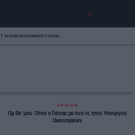
ET SHOW
ΓΑΙΟΡΑΜΑ
EDITORIAL
OPINION
Ωχ Θε’ μου : Όταν ο Γιάνης με ένα νι, ήταν Υπουργός
Οικονομικών