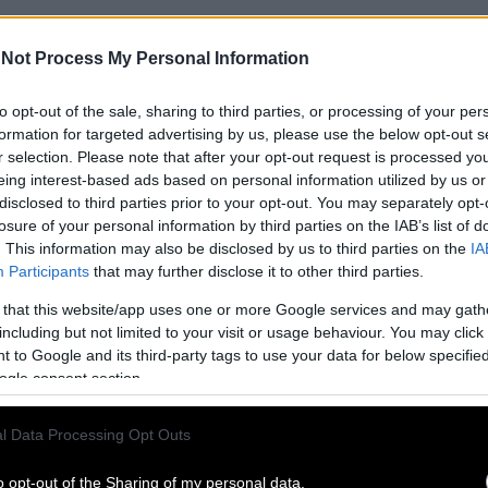
Not Process My Personal Information
to opt-out of the sale, sharing to third parties, or processing of your per
formation for targeted advertising by us, please use the below opt-out s
ση: Ο Σίσυφος και το ποντίκι που βρυχάται
r selection. Please note that after your opt-out request is processed y
eing interest-based ads based on personal information utilized by us or
ου πω ποιος είσαι…
disclosed to third parties prior to your opt-out. You may separately opt-
losure of your personal information by third parties on the IAB’s list of
. This information may also be disclosed by us to third parties on the
IA
Participants
that may further disclose it to other third parties.
ν ΣΥΡΙΖΑ | «Δεν νομιμοποιούμε αποφάσεις που
 that this website/app uses one or more Google services and may gath
όμμα μας» λέν οι 87 που αποχώρησαν
including but not limited to your visit or usage behaviour. You may click 
 to Google and its third-party tags to use your data for below specifi
α κατά τη διάρκεια της συνεδρίασης της Πολιτικής
ogle consent section.
ης ομάδας των «87» του ΣΥΡΙΖΑ, που θεωρούνται κοντά
λέχη που συμμετέχουν στην Πολιτική Γραμματεία, δηλαδή
l Data Processing Opt Outs
ράρης, Κατερίνα Νοτοπούλου, Θανάσης Θεοχαρόπουλος,
αχαριάδης, Ζωή Καρκούλια και
o opt-out of the Sharing of my personal data.