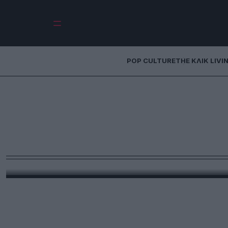
POP CULTURE
THE ΚΛΙΚ LIVI
Θα απομείνει τίπ
Κουμουν
Δύσκολο όσο πλησιάζουν οι μέρες για