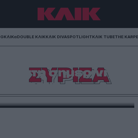
NG
ΚΛΙΚα
DOUBLE ΚΛΙΚ
ΚΛΙΚ DIVA
SPOTLIGHT
ΚΛΙΚ TUBE
THE KARP
ΣΥΡΙΖΑ
οτα στη σημερινή
δούρου;
 την ανακοίνωση του κόμματος Τσίπρα.