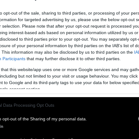
to opt-out of the sale, sharing to third parties, or processing of your per
formation for targeted advertising by us, please use the below opt-out s
r selection. Please note that after your opt-out request is processed y
eing interest-based ads based on personal information utilized by us or
disclosed to third parties prior to your opt-out. You may separately opt-
losure of your personal information by third parties on the IAB’s list of
. This information may also be disclosed by us to third parties on the
IA
Participants
that may further disclose it to other third parties.
υχία των έξυπνων ανθρώπων είναι το πιο σπάνιο
 that this website/app uses one or more Google services and may gath
including but not limited to your visit or usage behaviour. You may click 
 to Google and its third-party tags to use your data for below specifi
η θάλασσα -το καλύτερο έργο του κορυφαίου συγγραφέα-
ogle consent section.
ς του ανθρώπου, ώστε ακόμα και ο χαμός του να έχει
ίκη. Γεννήθηκε στις 21/07/1899.-Από τη Μανταλένα Μ.
l Data Processing Opt Outs
o opt-out of the Sharing of my personal data.
 μην κρίνετε έναν άνθρωπο από τους φίλους. Να
In
Ιούδα ήταν άψογοι.