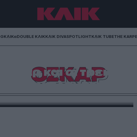
NG
ΚΛΙΚα
DOUBLE ΚΛΙΚ
ΚΛΙΚ DIVA
SPOTLIGHT
ΚΛΙΚ TUBE
THE KARP
ΟΣΚΑΡ
Όσκαρ και οι τρεις
ρε τον πλανήτη
κά πράγματα να κάνει από το να ανέβει και να
α βρίσκεται στην Ουκρανία.