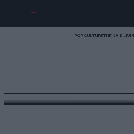
POP CULTURE
THE ΚΛΙΚ LIVI
Σον Πεν: Το τρίτο 
φορές που σόκα
Ο Σον Πεν θεώρησε πως είχε πολύ πιο σημαντι
παραλάβει το Όσκαρ του: Ν