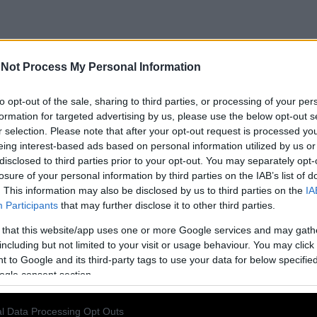
Not Process My Personal Information
to opt-out of the sale, sharing to third parties, or processing of your per
formation for targeted advertising by us, please use the below opt-out s
r selection. Please note that after your opt-out request is processed y
ίος γίγαντας του Χόλιγουντ έφυγε και πήρε μαζί
eing interest-based ads based on personal information utilized by us or
disclosed to third parties prior to your opt-out. You may separately opt-
losure of your personal information by third parties on the IAB’s list of
σκαρ, έναν θρυλικό ρόλο στον «Νονό» και μια παρουσία
. This information may also be disclosed by us to third parties on the
IA
ά, ο Ρόμπερτ Ντιβάλ δεν υπήρξε απλώς ένας μεγάλος
Participants
that may further disclose it to other third parties.
αμη πίσω από την πιο αυθεντική εποχή του Χόλιγουντ.
 that this website/app uses one or more Google services and may gath
including but not limited to your visit or usage behaviour. You may click 
 to Google and its third-party tags to use your data for below specifi
νησε
ogle consent section.
επικείμενα κινηματογραφικά βραβεία» παρατηρεί άρθρο
l Data Processing Opt Outs
παρουσιάζει 13 ταινίες που αναμένεται να