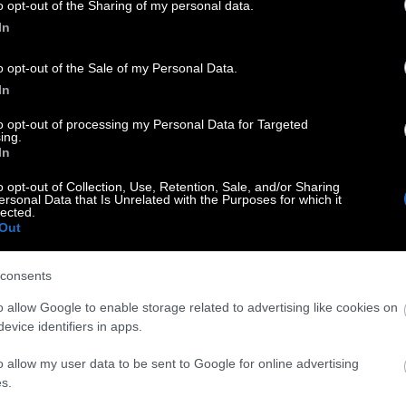
από μία `μπούρδα` -όπως έλεγε- την ηρωίνη, γεννήθηκε
o opt-out of the Sharing of my personal data.
ό τη Μανταλένα Μαρία Διαμαντή
In
o opt-out of the Sale of my Personal Data.
Παύλος Σιδηρόπουλος | Μη μου μιλάς για κόλαση
In
to opt-out of processing my Personal Data for Targeted
ing.
In
ρ, Γερτρούδη Στάιν, Πίνα Μπάους & άλλα ακόμη.-Από τη
o opt-out of Collection, Use, Retention, Sale, and/or Sharing
ersonal Data that Is Unrelated with the Purposes for which it
lected.
Out
 | Παύλος Σιδηρόπουλος : Να μ`αγαπάς, όσο
consents
ρόλοπ, Ρόι Όρμπισον & άλλα ακόμα.-Από τη Μανταλένα
o allow Google to enable storage related to advertising like cookies on
evice identifiers in apps.
o allow my user data to be sent to Google for online advertising
s.
Παύλος Σιδηρόπουλος, Τζένη Καρέζη, Ζαν