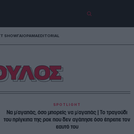
ET SHOW
ΓΑΙΟΡΑΜΑ
EDITORIAL
ΟΥΛΟΣ
SPOTLIGHT
Να μ`αγαπάς, όσο μπορείς να μ`αγαπάς | Το τραγούδι
του πρίγκιπα της ροκ που δεν αγάπησε όσο έπρεπε τον
εαυτό του