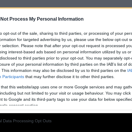
Not Process My Personal Information
to opt-out of the sale, sharing to third parties, or processing of your per
formation for targeted advertising by us, please use the below opt-out s
r selection. Please note that after your opt-out request is processed y
eing interest-based ads based on personal information utilized by us or
 | Παύλος Σιδηρόπουλος : Να μ`αγαπάς, όσο
disclosed to third parties prior to your opt-out. You may separately opt-
losure of your personal information by third parties on the IAB’s list of
. This information may also be disclosed by us to third parties on the
IA
ρόλοπ, Ρόι Όρμπισον & άλλα ακόμα.-Από τη Μανταλένα
Participants
that may further disclose it to other third parties.
 that this website/app uses one or more Google services and may gath
including but not limited to your visit or usage behaviour. You may click 
 to Google and its third-party tags to use your data for below specifi
να μ`αγαπάς | Το τραγούδι του πρίγκιπα της ροκ
ogle consent section.
πε τον εαυτό του
l Data Processing Opt Outs
 άνθρωπος που άφησε πίσω του σημαντική κληρονομιά κι