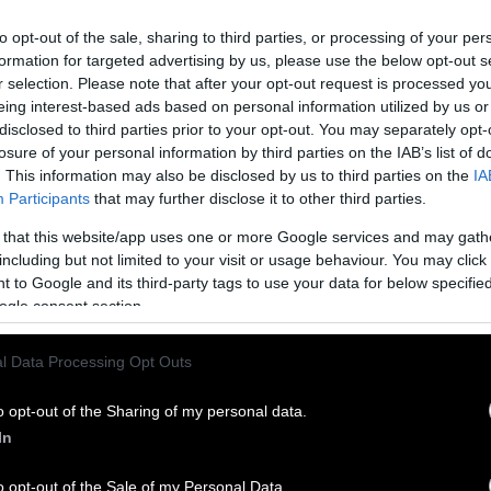
to opt-out of the sale, sharing to third parties, or processing of your per
formation for targeted advertising by us, please use the below opt-out s
r selection. Please note that after your opt-out request is processed y
eing interest-based ads based on personal information utilized by us or
disclosed to third parties prior to your opt-out. You may separately opt-
losure of your personal information by third parties on the IAB’s list of
. This information may also be disclosed by us to third parties on the
IA
Participants
that may further disclose it to other third parties.
 Ουίλιαμ: Πώς κράτησαν κρυφή τη σχέση τους
 that this website/app uses one or more Google services and may gath
μύθι τους αλλά η σχέση τους πέρασε από σαράντα
including but not limited to your visit or usage behaviour. You may click 
σο
 to Google and its third-party tags to use your data for below specifi
ogle consent section.
l Data Processing Opt Outs
άλι τον πριγκιπικό γάμο της Μ. Βρετανίας
κισσα πλέον, Κέιτ Μίντλετον, γίνονται κούκλες της Barbie
o opt-out of the Sharing of my personal data.
η Barbie Dolls.
In
o opt-out of the Sale of my Personal Data.