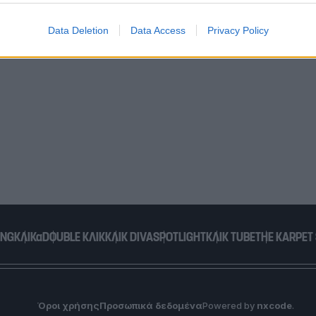
evice identifiers in apps.
Data Deletion
Data Access
Privacy Policy
o allow Google to enable storage related to functionality of the website
o allow Google to enable storage related to personalization.
o allow Google to enable storage related to security, including
cation functionality and fraud prevention, and other user protection.
ING
ΚΛΙΚα
DOUBLE ΚΛΙΚ
ΚΛΙΚ DIVA
SPOTLIGHT
ΚΛΙΚ TUBE
THE KARPET
Όροι χρήσης
Προσωπικά δεδομένα
Powered by
nxcode
.