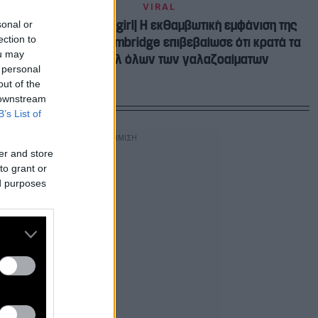
VIRAL
Το απόλυτο Bond girl| H εκθαμβωτική εμφάνιση της
sonal or
ection to
Δούκισσας του Cambridge επιβεβαίωσε ότι κρατά τα
ou may
ηνία του στυλ όλων των γαλαζοαίματων
 personal
out of the
 downstream
B’s List of
er and store
to grant or
ed purposes