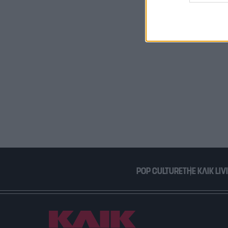
web or d
I want t
or app.
I want t
I want t
authenti
POP CULTURE
THE ΚΛΙΚ LIV