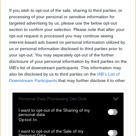
ταπείνωση…
If you wish to opt-out of the sale, sharing to third parties, or
processing of your personal or sensitive information for
targeted advertising by us, please use the below opt-out
section to confirm your selection. Please note that after your
opt-out request is processed you may continue seeing
interest-based ads based on personal information utilized by
us or personal information disclosed to third parties prior to
your opt-out. You may separately opt-out of the further
disclosure of your personal information by third parties on the
IAB’s list of downstream participants. This information may
also be disclosed by us to third parties on the
IAB’s List of
Downstream Participants
that may further disclose it to other
third parties.
Please note that this website/app uses one or more Google
Personal Data Processing Opt Outs
services and may gather and store information including but
not limited to your visit or usage behaviour. You may click to
I want to opt-out of the Sharing of my
personal data.
grant or deny consent to Google and its third-party tags to
Opted In
use your data for below specified purposes in below Google
consent section.
I want to opt-out of the Sale of my
Στρατής Μυριβήλης | Η αγάπη είναι μια
Personal Data.