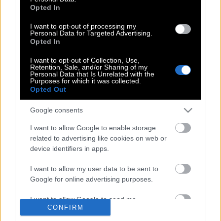
ορμητική διάθεση να κάνεις
Opted In
ευτυχισμένο κείνον που αγαπάς, με
I want to opt-out of processing my
έξοδά σου. Στην ανάγκη, με θυσία και
Personal Data for Targeted Advertising.
με ταπείνωση…
Opted In
I want to opt-out of Collection, Use,
Retention, Sale, and/or Sharing of my
Personal Data that Is Unrelated with the
Στρατής Μυριβήλης : Η αγάπη είναι μια
Purposes for which it was collected.
Opted Out
ορμητική διάθεση να κάνεις
ευτυχισμένο κείνον που αγαπάς, με
Google consents
έξοδά σου. Στην ανάγκη, με θυσία και
με ταπείνωση…
I want to allow Google to enable storage
related to advertising like cookies on web or
device identifiers in apps.
I want to allow my user data to be sent to
Google for online advertising purposes.
POP CULTURE
I want to allow Google to send me
THE ΚΛΙΚ LIVING
CONFIRM
personalized advertising.