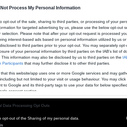
Not Process My Personal Information
to opt-out of the sale, sharing to third parties, or processing of your per
formation for targeted advertising by us, please use the below opt-out s
r selection. Please note that after your opt-out request is processed y
eing interest-based ads based on personal information utilized by us or
disclosed to third parties prior to your opt-out. You may separately opt-
 Ο άνθρωπος που έσωσε τη ζωή εκατομμυρίων
losure of your personal information by third parties on the IAB’s list of
μο…
. This information may also be disclosed by us to third parties on the
IA
Participants
that may further disclose it to other third parties.
ίσιμους και σημαντικότερους γιατρούς παγκοσμίως, χάρη
 έφυγε από τη ζωή σαν σήμερα, στις 19 Φεβρουαρίου του
 that this website/app uses one or more Google services and may gath
α Διαμαντή
including but not limited to your visit or usage behaviour. You may click 
 to Google and its third-party tags to use your data for below specifi
ogle consent section.
 Ο επιστήμονας που έσωσε τη ζωή εκατομμυρίων
l Data Processing Opt Outs
σμο
o opt-out of the Sharing of my personal data.
ίσιμους και σημαντικότερους γιατρούς παγκοσμίως, χάρη
In