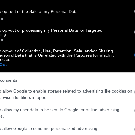
, στον οποίο όλες οι γυναίκες οφείλουμε ευγνωμοσύν,
Από τη Μανταλένα Μαρία Διαμαντή
o opt-out of the Sale of my Personal Data.
In
Ο Έλληνας γιατρός που αναβαθμίζει το τεστ ΠΑΠ
to opt-out of processing my Personal Data for Targeted
ing.
 Παπανικολάου
In
ητής ογκολογίας και παθολογίας
o opt-out of Collection, Use, Retention, Sale, and/or Sharing
ersonal Data that Is Unrelated with the Purposes for which it
πιστημίου Τζονς Χόπκινς- στον οποίο όλες οι γυναίκες
lected.
 κάνει υπερήφανους.-Από τη Μανταλένα Μαρία Διαμαντή
Out
consents
 Ο άνθρωπος που έσωσε τη ζωή εκατομμυρίων
o allow Google to enable storage related to advertising like cookies on
σμο
evice identifiers in apps.
ίσιμους και σημαντικότερους γιατρούς παγκοσμίως, χάρη
o allow my user data to be sent to Google for online advertising
, στον οποίο όλες οι γυναίκες οφείλουμε ευγνωμοσύνη,
s.
962.-Από τη Μανταλένα Μαρία Διαμαντή
to allow Google to send me personalized advertising.