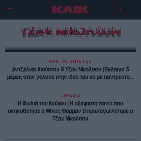
Απρόσμενες συναντήσεις μου
στα εστιατόρια της Αθήνας με
ΤΖΑΚ ΝΙΚΟΛΣΟΝ
διάσημους vol. 4
ΠΡΩΤΑΓΩΝΙΣΤΕΣ
Αντζέλικα Χιούστον & Τζακ Νίκολσον | Έκλαιγα 3
μέρες όταν γέλασε στην ιδέα του να με παντρευτεί…
CINEMA
Η Φωλιά του Κούκου | Η αξέχαστη ταινία που
σκηνοθέτησε ο Μίλος Φόρμαν & πρωταγωνίστησε ο
Τζακ Νίκολσον