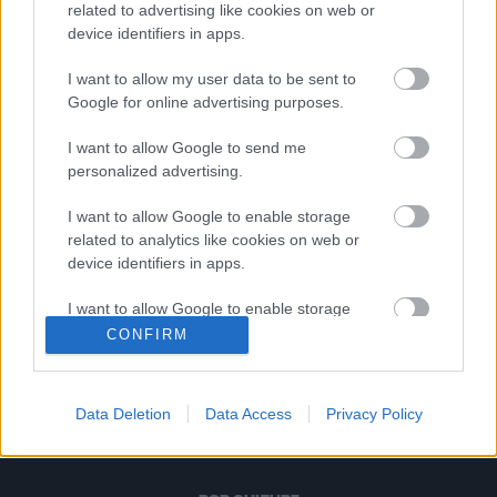
που σκηνοθέτησε ο Μίλος Φόρμαν &
related to advertising like cookies on web or
πρωταγωνίστησε ο Τζακ Νίκολσον
device identifiers in apps.
I want to allow my user data to be sent to
Google for online advertising purposes.
Η Φωλιά του Κούκου | Μια από τις
καλύτερες ταινίες όλων των εποχών
I want to allow Google to send me
με την εκπληκτική ερμηνεία του Τζακ
personalized advertising.
Νίκολσον
I want to allow Google to enable storage
related to analytics like cookies on web or
device identifiers in apps.
Τζακ Νίκολσον | Είμαι αυτός που είμαι.
I want to allow Google to enable storage
Δε χρειάζομαι την έγκρισή σας…
related to functionality of the website or app.
CONFIRM
I want to allow Google to enable storage
related to personalization.
1
2
Data Deletion
Data Access
Privacy Policy
I want to allow Google to enable storage
related to security, including authentication
functionality and fraud prevention, and other