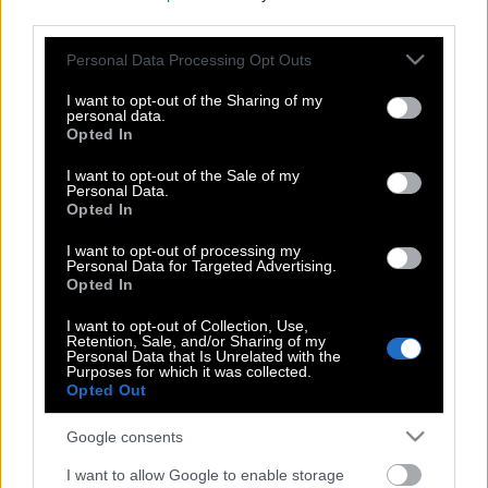
third parties.
Please note that this website/app uses one or more Google
Personal Data Processing Opt Outs
Αντζέλικα Χιούστον & Τζακ Νίκολσον |
services and may gather and store information including but
Έκλαιγα 3 μέρες όταν γέλασε στην
not limited to your visit or usage behaviour. You may click to
I want to opt-out of the Sharing of my
personal data.
ιδέα του να με παντρευτεί…
grant or deny consent to Google and its third-party tags to
Opted In
use your data for below specified purposes in below Google
consent section.
I want to opt-out of the Sale of my
Personal Data.
Οι συναντήσεις με τους ανθρώπους
Opted In
που αλλάζουν τη ζωή μας
I want to opt-out of processing my
Personal Data for Targeted Advertising.
Opted In
Αντζέλικα Χιούστον & Τζακ Νίκολσον |
I want to opt-out of Collection, Use,
Retention, Sale, and/or Sharing of my
Έκλαιγα 3 μέρες όταν γέλασε στην
Personal Data that Is Unrelated with the
Purposes for which it was collected.
ιδέα του να με παντρευτεί…
Opted Out
Google consents
Η Φωλιά του Κούκου | Η αξέχαστη ταινία
I want to allow Google to enable storage