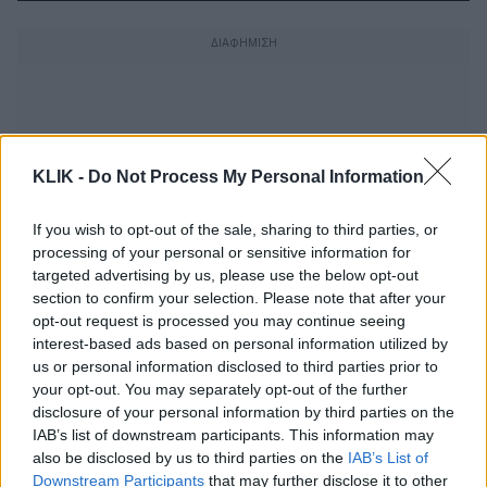
KLIK -
Do Not Process My Personal Information
If you wish to opt-out of the sale, sharing to third parties, or
processing of your personal or sensitive information for
targeted advertising by us, please use the below opt-out
section to confirm your selection. Please note that after your
opt-out request is processed you may continue seeing
interest-based ads based on personal information utilized by
us or personal information disclosed to third parties prior to
your opt-out. You may separately opt-out of the further
Η Φωλιά του Κούκου | Μια από τις
disclosure of your personal information by third parties on the
καλύτερες ταινίες όλων των εποχών
IAB’s list of downstream participants. This information may
με την εκπληκτική ερμηνεία του Τζακ
also be disclosed by us to third parties on the
IAB’s List of
Νίκολσον
Downstream Participants
that may further disclose it to other