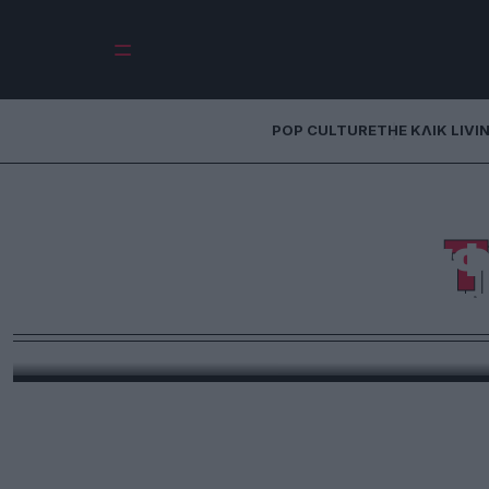
POP CULTURE
THE ΚΛΙΚ LIVI
Jackie Kennedy 
Τ
φωτογραφη
διασημότερης γυν
Αποτελεί σύμβολο δύναμης και απέριττης κο