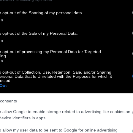
 χρόνια, στις 19/5/1994.-Από τη Μανταλένα Μαρία
o opt-out of the Sharing of my personal data.
In
σίες για να διατηρεί την
o opt-out of the Sale of my Personal Data.
ς
In
ρα πρότυπο στυλ για εκατομμύρια γυναίκες σε όλον τον
to opt-out of processing my Personal Data for Targeted
ing.
ης βοηθού της, είχε εμμονή με τα κιλά της.-Από τη
In
o opt-out of Collection, Use, Retention, Sale, and/or Sharing
ersonal Data that Is Unrelated with the Purposes for which it
lected.
Out
ύγεννα, η ασθένεια, & η συγκίνηση των
consents
ολύ. Η ζωή όμως μου έδωσε & πολλές όμορφες στιγμές…-
o allow Google to enable storage related to advertising like cookies on
μαντή
evice identifiers in apps.
o allow my user data to be sent to Google for online advertising