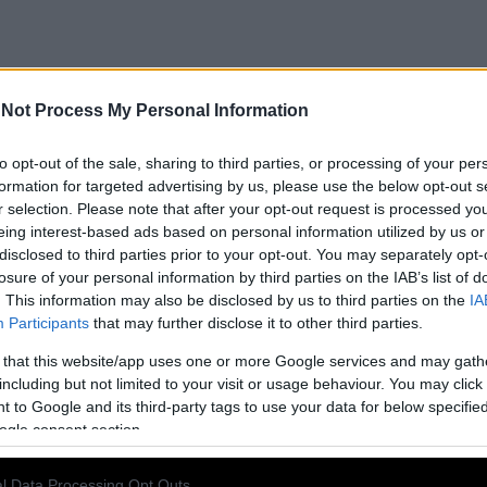
Not Process My Personal Information
to opt-out of the sale, sharing to third parties, or processing of your per
formation for targeted advertising by us, please use the below opt-out s
 γάμος γίνεται από έρωτα, ο δεύτερος για τα
r selection. Please note that after your opt-out request is processed y
eing interest-based ads based on personal information utilized by us or
υντροφιά.
disclosed to third parties prior to your opt-out. You may separately opt-
losure of your personal information by third parties on the IAB’s list of
ς και διασημότερης γυναίκας του κόσμου, που αποτελεί
. This information may also be disclosed by us to third parties on the
IA
ς κομψότητας. `Εφυγε από τη ζωή στα 64 της χρόνια, στις
Participants
that may further disclose it to other third parties.
 Μαρία Διαμαντή
 that this website/app uses one or more Google services and may gath
including but not limited to your visit or usage behaviour. You may click 
 to Google and its third-party tags to use your data for below specifi
ς πιο φωτογραφημένης και διασημότερης γυναίκας
ogle consent section.
 σύμβολο δύναμης και απέριττης κομψότητας. `
l Data Processing Opt Outs