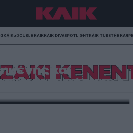
NG
ΚΛΙΚα
DOUBLE ΚΛΙΚ
ΚΛΙΚ DIVA
SPOTLIGHT
ΚΛΙΚ TUBE
THE KARP
| Η ζωή της πιο
ΖΑΚΙ ΚΕΝΕΝ
μένης και
αίκας του κόσμου
μψότητας. Γεννήθηκε στις 28 Ιουλίου 1929.