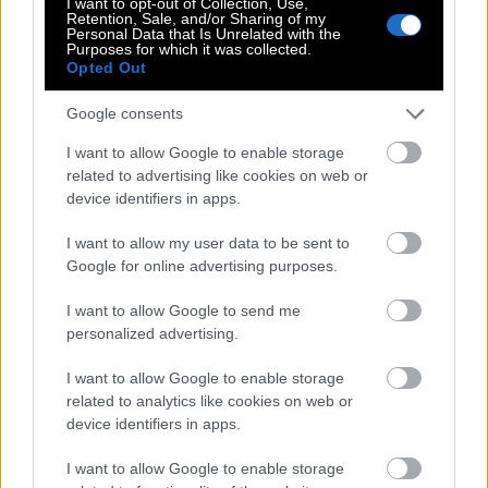
καλύτερη εκδοχή του εαυτού της μέσα από το
I want to opt-out of Collection, Use,
Retention, Sale, and/or Sharing of my
πιο διάσημο color trend της σεζόν, το Caramel
Personal Data that Is Unrelated with the
Purposes for which it was collected.
Blond».
Opted Out
Διαβάστε επίσης
Google consents
I want to allow Google to enable storage
DIVA
related to advertising like cookies on web or
device identifiers in apps.
Βίκυ Καγιά: Δοκίμασε το πιο hot color
trend και ο hair expert Νικόλας
I want to allow my user data to be sent to
Βιλλιώτης μας αποκάλυψε τις
Google for online advertising purposes.
λεπτομέρειες
I want to allow Google to send me
personalized advertising.
Αν είστε ξανθιά και σκέφτεστε να κάνετε μια
αλλαγή στο χρώμα των μαλλιών σας καλό θα ήταν
I want to allow Google to enable storage
related to analytics like cookies on web or
να απευθυνθείτε σε έναν έμπειρο και καλά
device identifiers in apps.
ενημερωμένο για τα hair trends, colorist ο οποίος θα
σας προτείνει την ιδανική απόχρωση σύμφωνα με
I want to allow Google to enable storage