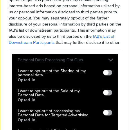
interest-based ads based on personal information utilized by
us or personal information disclosed to third parties prior to
your opt-out. You may separately opt-out of the further
disclosure of your personal information by third parties on the
IAB’s list of downstream participants. This information may
also be disclosed by us to third parties on the
IAB’s List of
Downstream Participants
that may further disclose it to other
Η δημοσίευση κοινοποιήθηκε από το χρήστη Polina Podpletennaya🐋 (@pollyhey)
third parties.
Η Κλέλια Ανδριολάτου δεν είναι η μόνη ξανθιά
Please note that this website/app uses one or more Google
Personal Data Processing Opt Outs
services and may gather and store information including but
που απαρνείται τις φωτεινές αποχρώσεις και
not limited to your visit or usage behaviour. You may click to
I want to opt-out of the Sharing of my
στρέφεται στην χρωματική παλέτα του καστανού.
personal data.
grant or deny consent to Google and its third-party tags to
Opted In
Και η Βίκυ Καγιά άλλαξε το χρώμα των μαλλιών
use your data for below specified purposes in below Google
consent section.
της εφαρμόζοντας την απόλυτη τάση της σεζόν. Ο
I want to opt-out of the Sale of my
Personal Data.
Νικόλας Βιλλιώτης είχε μιλήσει στο ΚΛΙΚ για αυτή
Opted In
τη μετάβαση: «
Λάτρεψα την φυσικότητα των
I want to opt-out of processing my
μαλλιών της και ήθελα να της δώσω
Personal Data for Targeted Advertising.
Opted In
περισσότερο φως ώστε να αναδείξω την