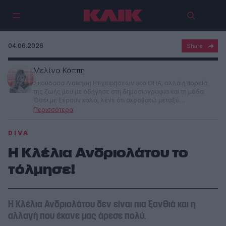
04.06.2026
Μελίνα Κάππη
Σπούδασα Διοίκηση Επιχειρήσεων στο ΟΠΑ, αλλά η πορεία
της ζωής μου με οδήγησε στη δημοσιογραφία και τη μόδα.
Όσοι με ξέρουν καλά, λένε ότι ακροβατώ μεταξύ
πραγματικότητας και ενός παράλληλου σύμπαντος, πράγμα
απολύτως αληθές. Αγαπώ τα ταξίδια, τους δημιουργικούς
ανθρώπους και τις κινηματογραφικές στιγμές -ναι, εκείνες με
DIVA
τα δράματα και τις χρυσόσκονες- όχι απαραίτητα με αυτή τη
σειρά.
Η Κλέλια Ανδριολάτου το
τόλμησε!
Η Κλέλια Ανδριολάτου δεν είναι πια ξανθιά και η
αλλαγή που έκανε μας άρεσε πολύ.