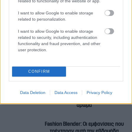
related to functionality of the website or app.
τα χαρακτηριστικά σας.
I want to allow Google to enable storage
Το σίγουρο είναι ότι το καστανό θα φορεθεί πολύ!
related to personalization.
I want to allow Google to enable storage
related to security, including authentication
ΚΛΕΛΙΑ ΑΝΔΡΙΟΛΑΤΟΥ
ΝΙΚΟΛΑΣ ΒΙΛΛΙΩΤΗΣ
functionality and fraud prevention, and other
user protection.
Σχετικά άρθρα
CONFIRM
Αλεξάνδρα Νίκα: Μας δείχνει τι έχει
μέσα στο νεσεσέρ της και
Data Deletion
Data Access
Privacy Policy
αποκαλύπτει το αγαπημένο της
άρωμα
Fashion Blender: Οι εμφανίσεις που
τρένταραν αυτή την εβδομάδα