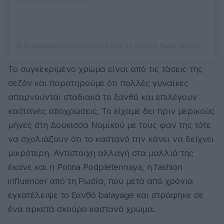
Η δημοσίευση κοινοποιήθηκε από το χρήστη Klelia Andriolatou (@klelia_andriolatou)
Το συγκεκριμένο χρώμα είναι από τις τάσεις της
σεζόν και παρατηρούμε ότι πολλές γυναίκες
απαρνούνται σταδιακά το ξανθό και επιλέγουν
καστανές αποχρώσεις. Το είχαμε δει πριν μερικούς
μήνες στη Δούκισσα Νομικού με τους φαν της τότε
να σχολιάζουν ότι το καστανό την κάνει να δείχνει
μικρότερη. Αντίστοιχη αλλαγή στα μαλλιά της
έκανε και η Polina Podpletennaya, η fashion
influencer από τη Ρωσία, που μετά από χρόνια
εγκατέλειψε το ξανθό balayage και στράφηκε σε
ένα αρκετά σκούρο καστανό χρώμα.