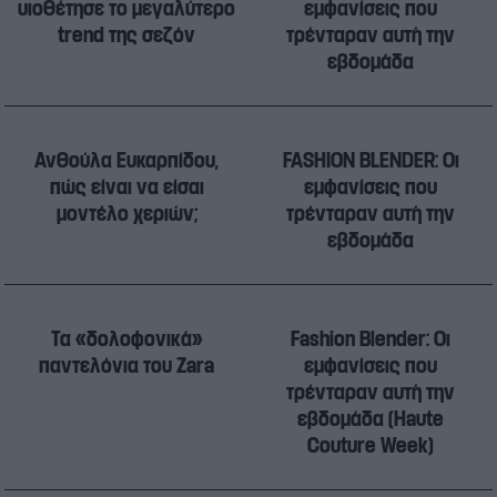
υιοθέτησε το μεγαλύτερο
εμφανίσεις που
trend της σεζόν
τρένταραν αυτή την
εβδομάδα
Ανθούλα Ευκαρπίδου,
FASHION BLENDER: Οι
πώς είναι να είσαι
εμφανίσεις που
μοντέλο χεριών;
τρένταραν αυτή την
εβδομάδα
Τα «δολοφονικά»
Fashion Blender: Οι
παντελόνια του Zara
εμφανίσεις που
τρένταραν αυτή την
εβδομάδα (Haute
Couture Week)