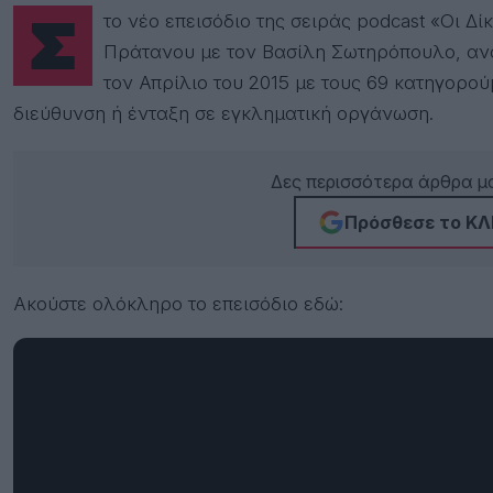
Στο νέο επεισόδιο της σειράς podcast «Οι Δίκες που Άλλαξαν την Ελλάδα» του Γιώργου
Πράτανου με τον Βασίλη Σωτηρόπουλο, ανα
τον Απρίλιο του 2015 με τους 69 κατηγορο
διεύθυνση ή ένταξη σε εγκληματική οργάνωση.
Δες περισσότερα άρθρα μα
Πρόσθεσε το ΚΛΙ
Ακούστε ολόκληρο το επεισόδιο εδώ: