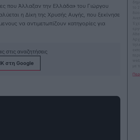
δημ
το 
δύο
λύεται η Δίκη της Χρυσής Αυγής, που ξεκίνησε
Ανε
ύμενους να αντιμετωπίζουν κατηγορίες για
Έχει
εργ
Alte
Αρχ
τηλ
εκπ
ς στις αναζητήσεις
περ
web
Κ στη Google
με τ
γου
λατ
λογ
on, 