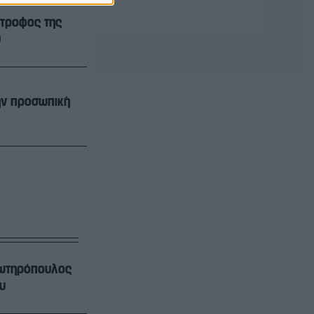
ντροφος της
υ
ην προσωπική
 Σωτηρόπουλος
υ