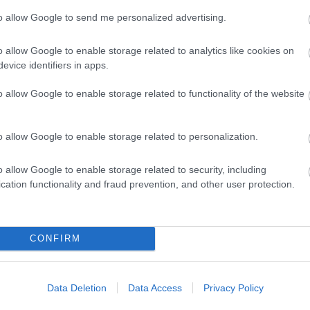
to allow Google to send me personalized advertising.
ρω και με σούπες»: Όταν ο Άντι Γουόρχολ ζωγράφισε τον Η
o allow Google to enable storage related to analytics like cookies on
evice identifiers in apps.
η» – αλλά παίζει τα σουξέ της!
o allow Google to enable storage related to functionality of the website
o allow Google to enable storage related to personalization.
o allow Google to enable storage related to security, including
cation functionality and fraud prevention, and other user protection.
CONFIRM
λαιο
Άκης Καπράνος: «Όταν αγαπάς τον κινηματογ
σίγουρο ότι από κάποια πράγματα θα αρρ
Data Deletion
Data Access
Privacy Policy