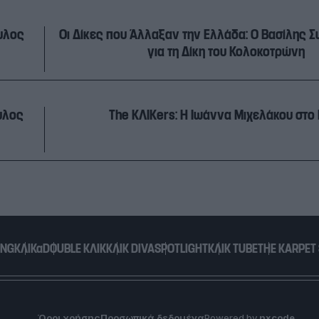
υλος
Οι Δίκες που Άλλαξαν την Ελλάδα: Ο Βασίλης
για τη Δίκη του Κολοκοτρώνη
υλος
The ΚΛΙΚers: H Ιωάννα Μιχελάκου στο
ING
ΚΛΙΚα
DOUBLE ΚΛΙΚ
ΚΛΙΚ DIVA
SPOTLIGHT
ΚΛΙΚ TUBE
THE KARPET
Όροι χρήσης
Προσωπικά δεδομένα
Powered by
nxcode
.