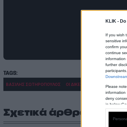
KLIK -
Do 
If you wish 
sensitive in
confirm you
continue se
information 
further disc
participants
Downstream 
ΒΑΣΙΛΗΣ ΣΩΤΗΡΟΠΟΥΛΟΣ
ΟΙ ΔΙΚΕΣ ΠΟΥ ΑΛΛΑΞΑΝ ΤΗΝ
Please note
information 
deny consent
in below Go
Σχετικά άρθρα
Persona