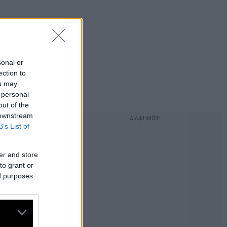
sonal or
ection to
ou may
 personal
out of the
 downstream
B’s List of
er and store
to grant or
ed purposes