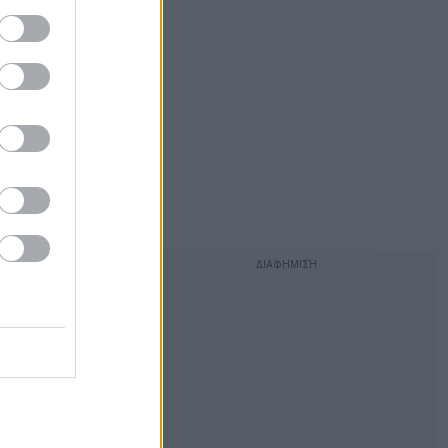
λία
ράφο, είναι
ωστήσεις»