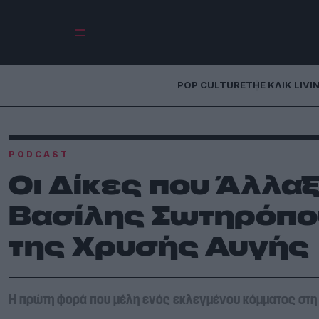
POP CULTURE
THE ΚΛΙΚ LIVI
PODCAST
Οι Δίκες που Άλλαξ
Βασίλης Σωτηρόπου
της Χρυσής Αυγής
Η πρώτη φορά που μέλη ενός εκλεγμένου κόμματος στη Β