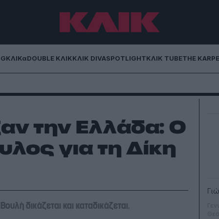
NG
ΚΛΙΚα
DOUBLE ΚΛΙΚ
ΚΛΙΚ DIVA
SPOTLIGHT
ΚΛΙΚ TUBE
THE KARP
αν την Ελλάδα: Ο
λος για τη Δίκη
Γι
ουλή δικάζεται και καταδικάζεται.
Γεν
Θεσ