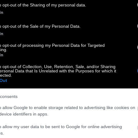
o opt-out of the Sharing of my personal data.
ουλος
Οι Δίκες που Άλλαξαν την Ελλάδα: Ο Βασίλης
In
για τη Δίκη του Κολοκοτρώνη
o opt-out of the Sale of my Personal Data.
In
to opt-out of processing my Personal Data for Targeted
ing.
In
ιο γλυκός άνθρωπος, αλλά έχω υπάρξει κακοποιητικός»
o opt-out of Collection, Use, Retention, Sale, and/or Sharing
ersonal Data that Is Unrelated with the Purposes for which it
lected.
Out
ς: Οι Ευρωπαίοι «αγοράζουν Ελλάδα»!
consents
o allow Google to enable storage related to advertising like cookies on
evice identifiers in apps.
 πλούσια, λίγο ερωτιάρα»
o allow my user data to be sent to Google for online advertising
s.