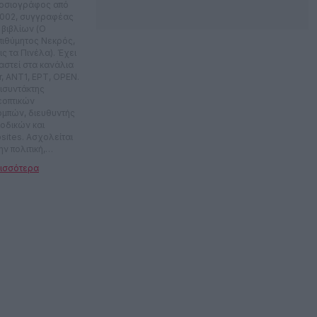
οσιογράφος από
2002, συγγραφέας
 βιβλίων (Ο
πιθύμητος Νεκρός,
ς τα Πινέλα). Έχει
αστεί στα κανάλια
r, ANT1, ΕΡΤ, OPEN.
ισυντάκτης
εοπτικών
ομπών, διευθυντής
ιοδικών και
sites. Ασχολείται
ην πολιτική,
στάρει το σινεμά,
ρεύει τη
οτεχνία. Πολιτικό
μετριότητα off.