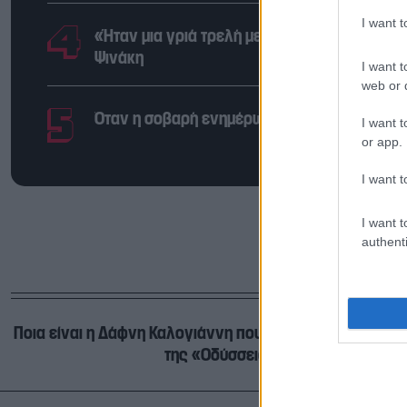
I want 
«Ήταν μια γριά τρελή με περούκα, λίγο υστέ
Ψινάκη
I want t
web or d
Όταν η σοβαρή ενημέρωση «σιχαίνεται τη Βίσσ
I want t
or app.
I want t
I want t
authenti
Ποια είναι η Δάφνη Καλογιάννη που εμπνεύστηκε το σπή
της «Οδύσσειας»