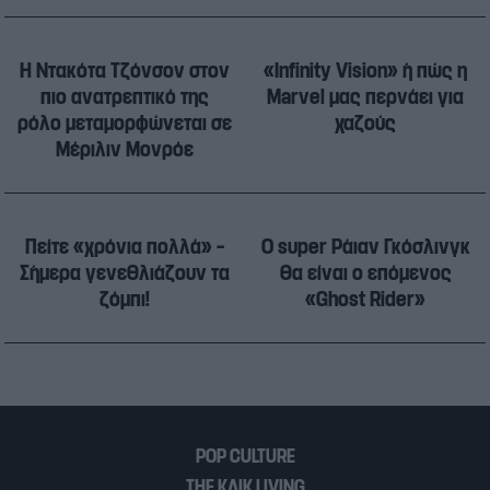
Η Ντακότα Τζόνσον στον
«Infinity Vision» ή πώς η
πιο ανατρεπτικό της
Marvel μας περνάει για
ρόλο μεταμορφώνεται σε
χαζούς
Μέριλιν Μονρόε
Πείτε «χρόνια πολλά» –
Ο super Ράιαν Γκόσλινγκ
Σήμερα γενεθλιάζουν τα
θα είναι ο επόμενος
ζόμπι!
«Ghost Rider»
POP CULTURE
THE ΚΛΙΚ LIVING