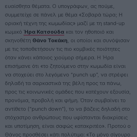
ευαίσθητα θέματα. Ο υπογράφων, ας πούμε,
συμμετείχε σε πάνελ με θέμα «Σοβαρά τώρα; Η
οριακή τέχνη της κωμωδίας» μαζί με τη stand-up
κωμικό
Ήρα Κατσούδα
και τον ηθοποιό και
σκηνοθέτη
Θάνο Τοκάκη
, οι οποίοι και συνόψισαν
με τις τοποθετήσουν τις πιο κομβικές ποιότητες
όταν κάνει κάποιος χιούμορ σήμερα. Η Ήρα
επισήμανε ότι «το ζητούμενο στην κωμωδία είναι
να στοχεύει στο λεγόμενο “punch up”, να στρέφει
δηλαδή τα σαρκαστικά της βέλη προς τα πάνω,
προς τις κοινωνικές ομάδες που κατέχουν εξουσία,
προνόμια, προβολή και φήμη. Όταν συμβαίνει το
αντίθετο (“punch down”), το να βάζεις δηλαδή στο
στόχαστρο ανθρώπους που υφίστανται διακρίσεις
και υποτίμηση, είναι σαφώς κατακριτέο». Προτού ο
Θάνος προσθέσει κάτι πολύτιμο: «Το μόνο σίγουρο