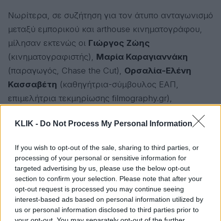
Νωρίτερα, σε συζήτηση για τον άτυπο ανταγωνισμό
μεταξύ εμπορικού και arthouse κινηματογράφου,
μίλησαν εκτενώς οι
Γιώργος Ζώης
(κινηματογραφιστής),
Μαρία Καραγιαννάκη
(παραγωγός, Chase the Cut),
Ορσαλία-Ελένη
Κασσαβέτη
(καθηγήτρια-σύμβουλος ΕΑΠ,
επιμελήτρια τεκμηρίωσης filmography.gr),
Αλέξανδρος Παπαγεωργίου (κριτικός
KLIK -
Do Not Process My Personal Information
κινηματογράφου, μεταφραστής). Η σε προσωπικό
τόνο τοποθέτηση του Γιώργου Ζώη, έβαλε τα
If you wish to opt-out of the sale, sharing to third parties, or
πράγματα σε προοπτική: «Η αλήθεια είναι πως
processing of your personal or sensitive information for
ποτέ δεν σκέφτομαι τον διαχωρισμό καλλιτεχνικού
targeted advertising by us, please use the below opt-out
section to confirm your selection. Please note that after your
και εμπορικού έργου εκ προοιμίου. Προκύπτει ως
opt-out request is processed you may continue seeing
εσωτερική ανάγκη, δεν εκκινώ από κάποια
interest-based ads based on personal information utilized by
διάκριση και το γράψιμό μου δε διαφέρει. Αν
us or personal information disclosed to third parties prior to
your opt-out. You may separately opt-out of the further