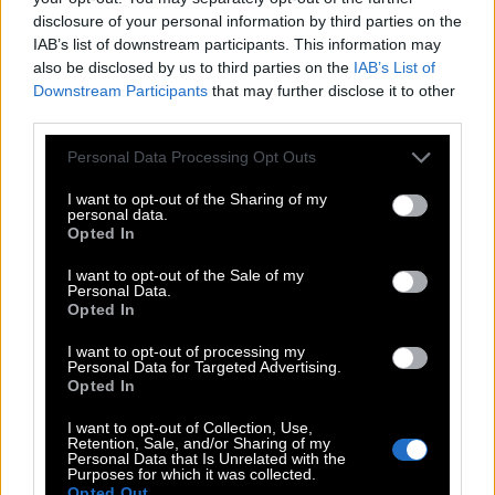
ξεκινήσεις με την παραδοχή της εμπορικότητας,
disclosure of your personal information by third parties on the
κληρονομείς έναν επίμονο παραγωγό που διαρκώς
IAB’s list of downstream participants. This information may
ζητάει πράγματα και επεμβαίνει στο σενάριο,
also be disclosed by us to third parties on the
IAB’s List of
Downstream Participants
that may further disclose it to other
κάνοντας υποθέσεις που δεν ξέρουμε αν θα
third parties.
πετύχουν. Εγώ προσωπικά χαίρομαι που υπάρχει
Please note that this website/app uses one or more Google
αυτό που ονομάζουμε “προσωπικό σινεμά” (δεν
Personal Data Processing Opt Outs
services and may gather and store information including but
μου αρέσει ο όρος “καλλιτεχνικό σινεμά”) και
not limited to your visit or usage behaviour. You may click to
I want to opt-out of the Sharing of my
personal data.
χρηματοδοτείται. Με ενοχλεί η εμμονή με το
grant or deny consent to Google and its third-party tags to
Opted In
use your data for below specified purposes in below Google
μεγαλύτερο δυνατό κέρδος. Αυτό το μοντέλο
consent section.
I want to opt-out of the Sale of my
παραγωγής με βρίσκει αντίθετο, κι εμείς οι
Personal Data.
Opted In
δημιουργοί πρέπει να συσπειρωθούμε», τόνισε.
«Άλλωστε, από πότε η πλειοψηφία δίνει την
I want to opt-out of processing my
Personal Data for Targeted Advertising.
υψηλότερη αξία σε ένα κινηματογραφικό έργο;
Opted In
Εγώ βλέπω ταινίες που μπορεί να μην έχουν
I want to opt-out of Collection, Use,
εκατομμύρια θεατές αλλά εμένα με μετακίνησαν,
Retention, Sale, and/or Sharing of my
Personal Data that Is Unrelated with the
μου έδωσαν τροφή για να ζήσω πολλούς μήνες,
Purposes for which it was collected.
Opted Out