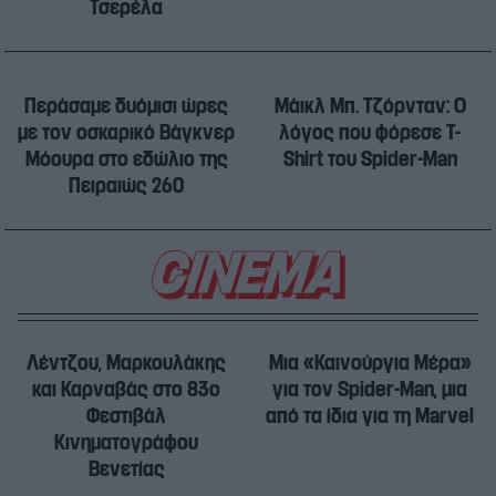
Τσερέλα
Περάσαμε δυόμισι ώρες
Μάικλ Μπ. Τζόρνταν: Ο
με τον οσκαρικό Βάγκνερ
λόγος που φόρεσε T-
Μόουρα στο εδώλιο της
Shirt του Spider-Man
Πειραιώς 260
Λέντζου, Μαρκουλάκης
Μια «Καινούργια Μέρα»
και Καρναβάς στο 83ο
για τον Spider-Man, μια
Φεστιβάλ
από τα ίδια για τη Marvel
Κινηματογράφου
Βενετίας