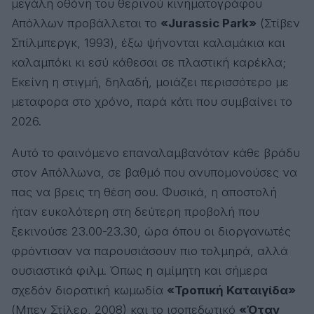
μεγάλη οθόνη του θερινού κινηματογράφου
Απόλλων προβάλλεται το
«Jurassic Park»
(
Στίβεν
Σπίλμπεργκ
, 1993), έξω ψήνονται καλαμάκια και
καλαμπόκι κι εσύ κάθεσαι σε πλαστική καρέκλα;
Εκείνη η στιγμή, δηλαδή, μοιάζει περισσότερο με
μεταφορα στο χρόνο, παρά κάτι που συμβαίνει το
2026.
Αυτό το φαινόμενο επαναλαμβανόταν κάθε βράδυ
στον Απόλλωνα, σε βαθμό που ανυπομονούσες να
πας να βρεις τη θέση σου. Φυσικά, η αποστολή
ήταν ευκολότερη στη δεύτερη προβολή που
ξεκινούσε 23.00-23.30, ώρα όπου οι διοργανωτές
φρόντισαν να παρουσιάσουν πιο τολμηρά, αλλά
ουσιαστικά φιλμ. Όπως η αμίμητη και σήμερα
σχεδόν διορατική κωμωδία
«Τροπική Καταιγίδα»
(Μπεν Στίλερ, 2008) και το ισοπεδωτικό
«Όταν