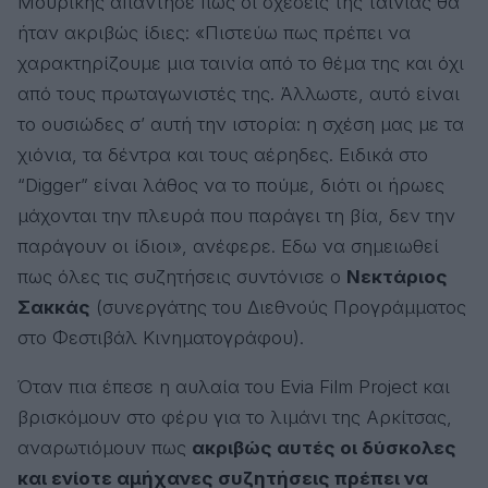
Μουρίκης απάντησε πως οι σχέσεις της ταινίας θα
ήταν ακριβώς ίδιες: «Πιστεύω πως πρέπει να
χαρακτηρίζουμε μια ταινία από το θέμα της και όχι
από τους πρωταγωνιστές της. Άλλωστε, αυτό είναι
το ουσιώδες σ’ αυτή την ιστορία: η σχέση μας με τα
χιόνια, τα δέντρα και τους αέρηδες. Ειδικά στο
“Digger” είναι λάθος να το πούμε, διότι οι ήρωες
μάχονται την πλευρά που παράγει τη βία, δεν την
παράγουν οι ίδιοι», ανέφερε. Εδω να σημειωθεί
πως όλες τις συζητήσεις συντόνισε ο
Νεκτάριος
Σακκάς
(συνεργάτης του Διεθνούς Προγράμματος
στο Φεστιβάλ Κινηματογράφου).
Όταν πια έπεσε η αυλαία του Evia Film Project και
βρισκόμουν στο φέρυ για το λιμάνι της Αρκίτσας,
αναρωτιόμουν πως
ακριβώς αυτές οι δύσκολες
και ενίοτε αμήχανες συζητήσεις πρέπει να