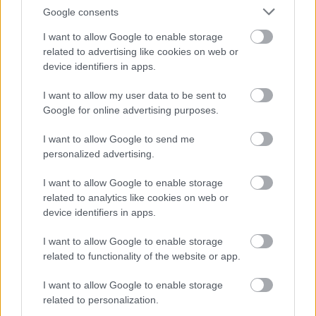
Google consents
I want to allow Google to enable storage
Forever 27: Το πιο exclusive και
related to advertising like cookies on web or
«καταραμένο» club της rock σκηνής
device identifiers in apps.
I want to allow my user data to be sent to
Release 2026: Ο Nick Cave και οι Bad
Google for online advertising purposes.
Seeds ήταν πνευματική κατάνυξη
I want to allow Google to send me
personalized advertising.
I want to allow Google to enable storage
related to analytics like cookies on web or
device identifiers in apps.
Δημήτρης Σαμόλης: «Ερωτευμένος είμαι ο
I want to allow Google to enable storage
πιο γλυκός άνθρωπος, αλλά έχω υπάρξει
related to functionality of the website or app.
κακοποιητικός»
I want to allow Google to enable storage
related to personalization.