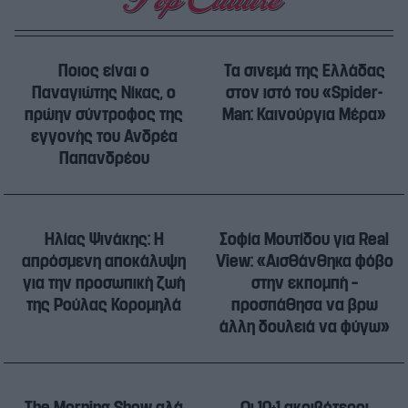
Ποιος είναι ο
Τα σινεμά της Ελλάδας
Παναγιώτης Νίκας, ο
στον ιστό του «Spider-
πρώην σύντροφος της
Man: Καινούργια Μέρα»
εγγονής του Ανδρέα
Παπανδρέου
Ηλίας Ψινάκης: Η
Σοφία Μουτίδου για Real
απρόσμενη αποκάλυψη
View: «Αισθάνθηκα φόβο
για την προσωπική ζωή
στην εκπομπή –
της Ρούλας Κορομηλά
προσπάθησα να βρω
άλλη δουλειά να φύγω»
The Morning Show αλά
Οι 10+1 ακριβότεροι