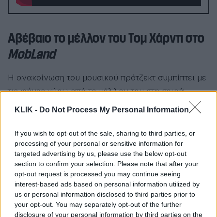
Αβέβαιο το μέλλον του Τομ Χάρντι στο
MobLand
Η ανακοίνωση του μουσικού πρότζεκτ συμπίπτει με
τις φήμες γύρω από το μέλλον του στη σειρά
MobLand
. Δημοσιεύματα ανέφεραν ότι ενδέχεται
KLIK -
Do Not Process My Personal Information
να αποχωρήσει από τον πρωταγωνιστικό ρόλο του
Harry Da Souza, λόγω διαφωνιών κατά την
If you wish to opt-out of the sale, sharing to third parties, or
processing of your personal or sensitive information for
παραγωγή, όμως νεότερες πληροφορίες
targeted advertising by us, please use the below opt-out
αναφέρουν ότι οι δύο πλευρές συνεχίζουν
section to confirm your selection. Please note that after your
συζητήσεις και «εργάζονται δημιουργικά» ώστε να
opt-out request is processed you may continue seeing
interest-based ads based on personal information utilized by
παραμείνει στο καστ.
us or personal information disclosed to third parties prior to
your opt-out. You may separately opt-out of the further
Παράλληλα, η συμπρωταγωνίστριά του Χέλεν
disclosure of your personal information by third parties on the