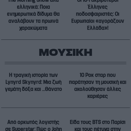
ελληνικά: Ποια
Έλληνες
ενημερωτικά δίδυμα θα
ποδοσφαιριστές: Οι
αναλάβουν τα πρωινά
Ευρωπαίοι «αγοράζουν
χαρακώματα
Ελλάδα»!
ΜΟΥΣΙΚΗ
Η τραγική ιστορία των
10 Ροκ σταρ που
Lynyrd Skynyrd: Μια ζωή
παράτησαν τη μουσική και
γεμάτη δόξα και …θάνατο
ακολούθησαν άλλες
καριέρες
Από ορκωτός λογιστής
Είδα τους BTS στο Παρίσι
σε Superstar: Πώς ο John
και τους πέτυχα στην