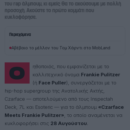
του rap άλμπουμ, κι εμείς θα το ακούσουμε με πολλή
προσοχή. Ακούστε το πρώτο κομμάτι που
κυκλοφόρησε.
Περιεχόμενα
Αβέβαιο το μέλλον του Τομ Χάρντι στο MobLand
Ο ηθοποιός, που εμφανίζεται με το
καλλιτεχνικό όνομα
Frankie Pulitzer
(ή
Face Puller
), συνεργάζεται με το
hip-hop supergroup της Ανατολικής Ακτής,
Czarface — αποτελούμενο από τους Inspectah
Deck, 7L και Esoteric — για το άλμπουμ
«Czarface
Meets Frankie Pulitzer»
, το οποίο αναμένεται να
κυκλοφορήσει στις
28 Αυγούστου
.