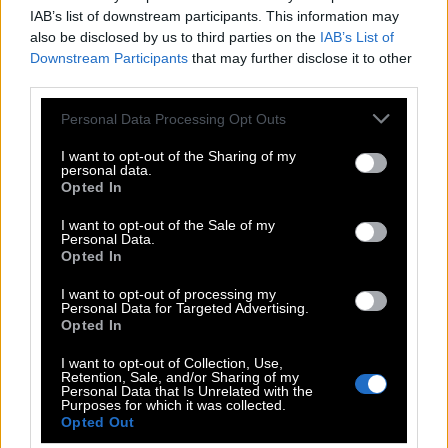
Μίρεν διέψευσε τις φήμες περί έντασης μεταξύ
IAB’s list of downstream participants. This information may
τους, δηλώνοντας ότι θα συνεργαζόταν ξανά μαζί
also be disclosed by us to third parties on the
IAB’s List of
Downstream Participants
that may further disclose it to other
του «
σε ένα δευτερόλεπτο
» και χαρακτηρίζοντάς
third parties.
τον «εξαιρετικό ηθοποιό» με τη δική του ιδιαίτερη
Please note that this website/app uses one or more Google
Personal Data Processing Opt Outs
δημιουργική διαδικασία.
services and may gather and store information including but
not limited to your visit or usage behaviour. You may click to
I want to opt-out of the Sharing of my
Οι κακές γλώσσες όμως λένε πως η Μίρεν
personal data.
grant or deny consent to Google and its third-party tags to
Opted In
υποστηρίζει το Ισραήλ και διαφωνεί με την
use your data for below specified purposes in below Google
consent section.
υποστήρηξη του Χάρντι στον αγώνα της
I want to opt-out of the Sale of my
Personal Data.
Παλαιστήνης, και λέγεται πως αυτό ήταν και η
Opted In
αιτία της απομάκρυνσής του από το καστ.
I want to opt-out of processing my
Personal Data for Targeted Advertising.
Opted In
I want to opt-out of Collection, Use,
ΤΟΜ ΧΑΡΝΤΙ
Retention, Sale, and/or Sharing of my
Personal Data that Is Unrelated with the
Purposes for which it was collected.
Σχετικά άρθρα
Opted Out