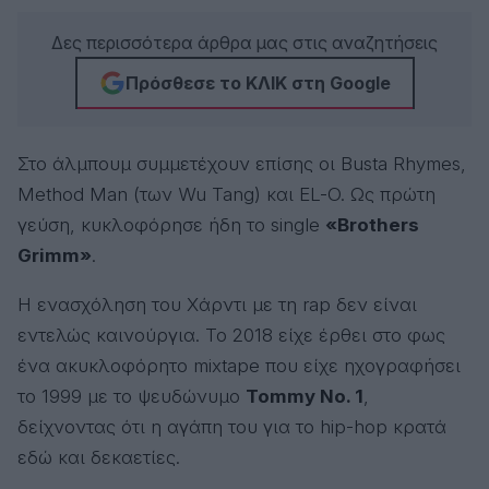
Δες περισσότερα άρθρα μας στις αναζητήσεις
Πρόσθεσε το ΚΛΙΚ στη Google
Στο άλμπουμ συμμετέχουν επίσης οι Busta Rhymes,
Method Man (των Wu Tang) και EL-O. Ως πρώτη
γεύση, κυκλοφόρησε ήδη το single
«Brothers
Grimm»
.
Η ενασχόληση του Χάρντι με τη rap δεν είναι
εντελώς καινούργια. Το 2018 είχε έρθει στο φως
ένα ακυκλοφόρητο mixtape που είχε ηχογραφήσει
το 1999 με το ψευδώνυμο
Tommy No. 1
,
δείχνοντας ότι η αγάπη του για το hip-hop κρατά
εδώ και δεκαετίες.