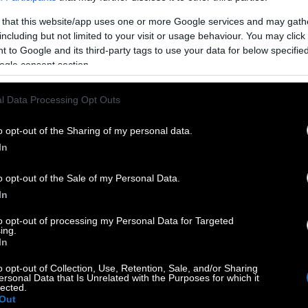
ν κάποιον.
 that this website/app uses one or more Google services and may gath
including but not limited to your visit or usage behaviour. You may click 
ές
 to Google and its third-party tags to use your data for below specifi
ogle consent section.
ο, καθώς η πρώτη του επαγγελματική
αυρο.
l Data Processing Opt Outs
ική σχολή, όταν εργαζόταν ως μπάρμαν και
o opt-out of the Sharing of my personal data.
In
ην ευκαιρία να γνωρίσει από κοντά σημαντικές
λλα
, τον Μιχάλη Ρέππα και τον Θανάση
o opt-out of the Sale of my Personal Data.
In
κριτική, πιθανότατα θα εργαζόταν ως
to opt-out of processing my Personal Data for Targeted
ing.
του πατέρα του. Ωστόσο, η αγάπη του για το
In
σαν τελικά σε μια πορεία που, όπως λέει,
o opt-out of Collection, Use, Retention, Sale, and/or Sharing
ersonal Data that Is Unrelated with the Purposes for which it
lected.
Out