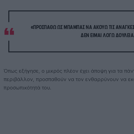
«ΠΡΟΣΠΑΘΏ ΩΣ ΜΠΑΜΠΆΣ ΝΑ ΑΚΟΎΩ ΤΙΣ ΑΝΆΓΚΕΣ 
ΔΕΝ ΕΊΜΑΙ ΛΌΓΩ ΔΟΥΛΕΙΆ
Όπως εξήγησε, ο μικρός πλέον έχει άποψη για τα πάντ
περιβάλλον, προσπαθούν να τον ενθαρρύνουν να εκφ
προσωπικότητά του.