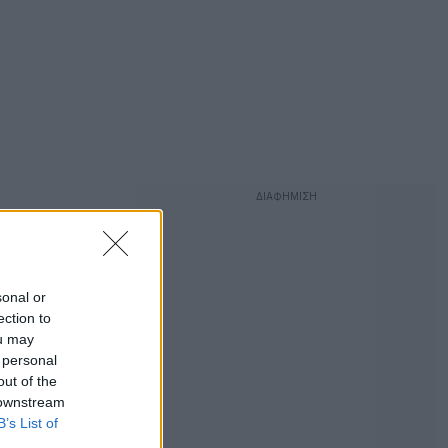
sonal or
ection to
ou may
 personal
out of the
 downstream
B’s List of