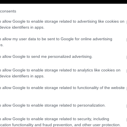
consents
o allow Google to enable storage related to advertising like cookies on
evice identifiers in apps.
o allow my user data to be sent to Google for online advertising
s.
to allow Google to send me personalized advertising.
o allow Google to enable storage related to analytics like cookies on
evice identifiers in apps.
o allow Google to enable storage related to functionality of the website
o allow Google to enable storage related to personalization.
ίμαι ο
Δημήτρης Σταρόβας για τον πατέρα του: «Ήτα
ας το πούμε έτσι»
o allow Google to enable storage related to security, including
cation functionality and fraud prevention, and other user protection.