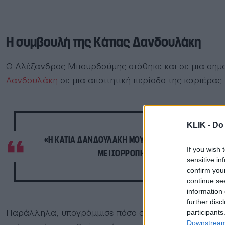
Η συμβουλή της Κάτιας Δανδουλάκη
Ο Αλέξανδρος Μπουρδούμης στάθηκε και σε μια σημ
Δανδουλάκη
σε μια απαιτητική περίοδο της καριέρας 
KLIK -
Do 
«Η ΚΆΤΙΑ ΔΑΝΔΟΥΛΆΚΗ ΜΟΥ ΈΛΕΓΕ ΌΤΙ ΦΈΤΟΣ ΕΊΝΑΙ
If you wish 
ΜΕ ΙΣΟΡΡΌΠΗΣΕ ΚΆΠΩΣ ΑΥΤΌ ΌΤΑΝ Π
sensitive in
confirm you
continue se
information 
further disc
Παράλληλα, υπογράμμισε πόσο σημαντικό είναι οι κο
participants
Downstream 