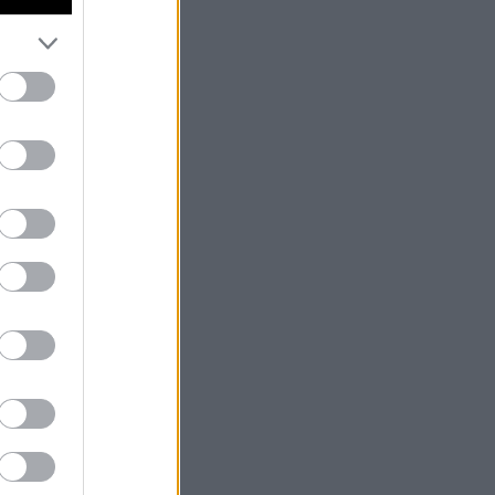
νε… φυγόπονος