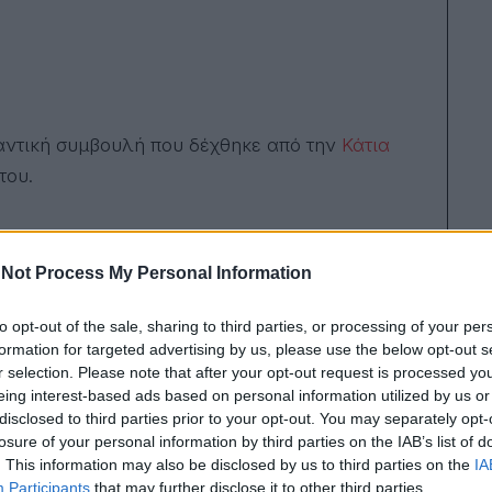
αντική συμβουλή που δέχθηκε από την
Κάτια
του.
Not Process My Personal Information
 ΜΙΑ ΣΕΖΌΝ ΚΑΙ ΤΟΥ ΧΡΌΝΟΥ ΘΑ ΕΊΝΑΙ ΆΛΛΗ.
to opt-out of the sale, sharing to third parties, or processing of your per
ΉΓΑ ΝΑ ΒΓΩ ΕΚΤΌΣ ΠΟΡΕΊΑΣ».
formation for targeted advertising by us, please use the below opt-out s
r selection. Please note that after your opt-out request is processed y
eing interest-based ads based on personal information utilized by us or
disclosed to third parties prior to your opt-out. You may separately opt-
losure of your personal information by third parties on the IAB’s list of
ντινοί άνθρωποι να εκφράζουν τη γνώμη τους,
. This information may also be disclosed by us to third parties on the
IA
Participants
that may further disclose it to other third parties.