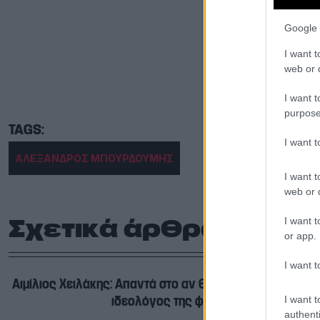
Google 
I want t
web or d
I want t
purpose
I want 
ΑΛΕΞΑΝΔΡΟΣ ΜΠΟΥΡΔΟΥΜΗΣ
I want t
web or d
I want t
Σχετικά άρθρα
or app.
I want t
Αιμίλιος Χειλάκης: Απαντά στο αν θα πολιτευτεί – «Εγώ ε
ιδεολόγος της φανέλας»
I want t
authenti