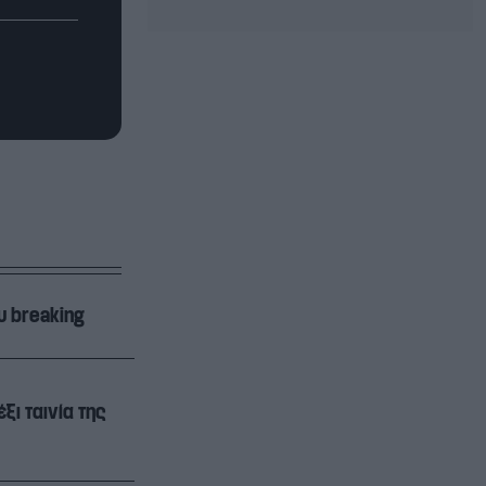
υ breaking
ξι ταινία της