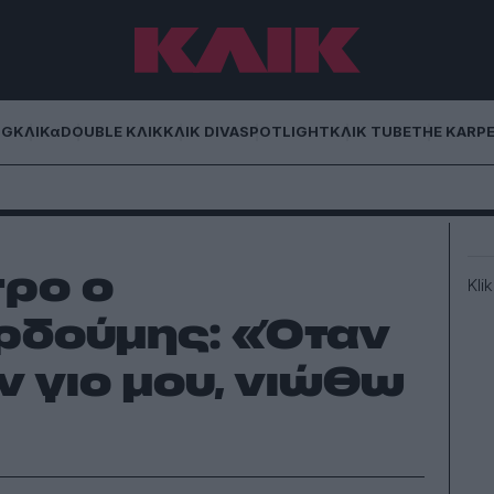
NG
ΚΛΙΚα
DOUBLE ΚΛΙΚ
ΚΛΙΚ DIVA
SPOTLIGHT
ΚΛΙΚ TUBE
THE KARP
τρο ο
Kli
δούμης: «Όταν
ν γιο μου, νιώθω