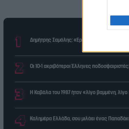
Δημήτρης Σαμόλης: «Ερωτευμένος είμαι ο π
Οι 10+1 ακριβότεροι Έλληνες ποδοσφαιριστέ
Η Καβάλα του 1987 ήταν «λίγο βαμμένη, λίγο
Καλημέρα Ελλάδα, σου μιλάει ένας Παπαδάκης: