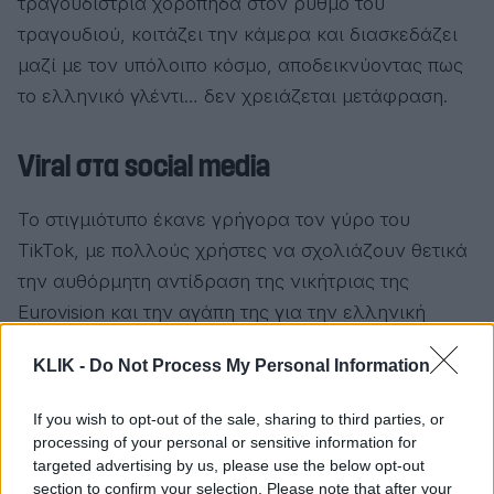
τραγουδίστρια χοροπηδά στον ρυθμό του
τραγουδιού, κοιτάζει την κάμερα και διασκεδάζει
μαζί με τον υπόλοιπο κόσμο, αποδεικνύοντας πως
το ελληνικό γλέντι… δεν χρειάζεται μετάφραση.
Viral στα social media
Το στιγμιότυπο έκανε γρήγορα τον γύρο του
TikTok, με πολλούς χρήστες να σχολιάζουν θετικά
την αυθόρμητη αντίδραση της νικήτριας της
Eurovision και την αγάπη της για την ελληνική
μουσική.
KLIK -
Do Not Process My Personal Information
Αν μη τι άλλο, οι «Καμπάνες» φαίνεται πως
If you wish to opt-out of the sale, sharing to third parties, or
χτύπησαν… μέχρι τη σκηνή της Eurovision.
processing of your personal or sensitive information for
targeted advertising by us, please use the below opt-out
section to confirm your selection. Please note that after your