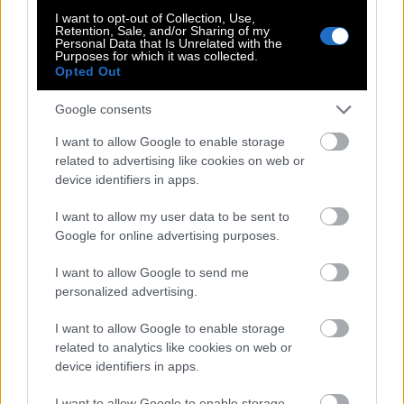
Ποια είναι η σύζυγος του Θανάση
I want to opt-out of Collection, Use,
Αντετοκούνμπο, Κάτια
Retention, Sale, and/or Sharing of my
Personal Data that Is Unrelated with the
Purposes for which it was collected.
Opted Out
Google consents
I want to allow Google to enable storage
related to advertising like cookies on web or
Δημήτρης Σαμόλης: «Ερωτευμένος είμαι ο
device identifiers in apps.
πιο γλυκός άνθρωπος, αλλά έχω υπάρξει
κακοποιητικός»
I want to allow my user data to be sent to
Google for online advertising purposes.
I want to allow Google to send me
Οι 10+1 ακριβότεροι Έλληνες
personalized advertising.
ποδοσφαιριστές: Οι Ευρωπαίοι
«αγοράζουν Ελλάδα»!
I want to allow Google to enable storage
related to analytics like cookies on web or
device identifiers in apps.
Η Καβάλα του 1987 ήταν «λίγο βαμμένη,
λίγο πλούσια, λίγο ερωτιάρα»
I want to allow Google to enable storage