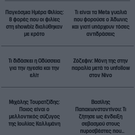
Παγκόσμια Ημέρα Φιλίας:
Τι είναι τα Meta γυαλιά
8 φορές που οι φιλίες
που φορούσε ο Άδωνις
στη showbiz διαλύθηκαν
και γιατί υπάρχουν τόσες
με κρότο
αντιδράσεις
Τι διδάσκει η Οδύσσεια
Ζόζεφιν: Μόνη της στην
για την ηγεσία και την
παραλία μετά το unfollow
ελίτ
στον Νίνο
Μιχάλης Τουρατζίδης:
Βασίλης
Ποιος είναι ο
Παπακωνσταντίνου: Τι
μελλοντικός σύζυγος
ζήτησε ως ένδειξη
της Ιουλίας Καλλιμάνη
σεβασμού στους
πυροσβέστες που