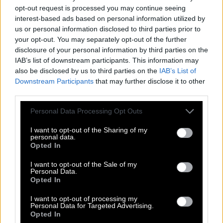
@irenouken
when @DARA showed up at
opt-out request is processed you may continue seeing
@Argiros Konstantinos OFFICIAL pop up ny
interest-based ads based on personal information utilized by
event🔔🔔🔔
#bangaranga
#kabanes
us or personal information disclosed to third parties prior to
your opt-out. You may separately opt-out of the further
#newyork
#konstantinosargiros
#dara
♬
disclosure of your personal information by third parties on the
original sound – iren
IAB’s list of downstream participants. This information may
also be disclosed by us to third parties on the
IAB’s List of
Downstream Participants
that may further disclose it to other
third parties.
Please note that this website/app uses one or more Google
Personal Data Processing Opt Outs
DARA
ΚΩΝΣΤΑΝΤΙΝΟΣ ΑΡΓΥΡΟΣ
services and may gather and store information including but
not limited to your visit or usage behaviour. You may click to
I want to opt-out of the Sharing of my
personal data.
Σχετικά άρθρα
grant or deny consent to Google and its third-party tags to
Opted In
use your data for below specified purposes in below Google
consent section.
I want to opt-out of the Sale of my
Personal Data.
Opted In
Μαριλού Κατσαφάδου: Ποια είναι η
μεγάλη νικήτρια του YFSF
I want to opt-out of processing my
Personal Data for Targeted Advertising.
Opted In