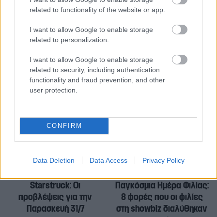
related to functionality of the website or app.
Καλημέρα Ελλάδα, σου μιλάει ένας
I want to allow Google to enable storage
related to personalization.
Παπαδάκης: Οι αντιδράσεις για την
επιμονή του ΑΝΤ1 στον ιστορικό τίτλο
I want to allow Google to enable storage
related to security, including authentication
functionality and fraud prevention, and other
Μαρία Σιαμπάνου: Προχώρα κορίτσι!
user protection.
CONFIRM
Data Deletion
Data Access
Privacy Policy
Starstruck: Οι
Παγκόσμια Ημέρα Φιλίας:
προβλέψεις για την
8 φορές που οι φιλίες
Παρασκευή 31/7
στη showbiz διαλύθηκαν