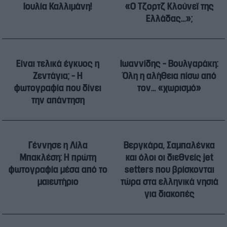
Ιουλία Καλλιμάνη!
«Ο Τζορτζ Κλούνεϊ της
Ελλάδας…»;
Είναι τελικά έγκυος η
Ιωαννίδης – Βουλγαράκη:
Ζεντάγια; – Η
Όλη η αλήθεια πίσω από
φωτογραφία που δίνει
τον… «χωρισμό»
την απάντηση
Γέννησε η Λίλα
Βεργκάρα, Σαμπαλένκα
Μπακλέση: Η πρώτη
και όλοι οι διεθνείς jet
φωτογραφία μέσα από το
setters που βρίσκονται
μαιευτήριο
τώρα στα ελληνικά νησιά
για διακοπές