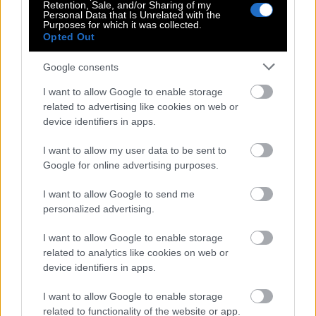
Αιμίλιος Χειλάκης: Απαντά στο αν θα
Retention, Sale, and/or Sharing of my
Personal Data that Is Unrelated with the
πολιτευτεί – «Εγώ είμαι ο ιδεολόγος
Purposes for which it was collected.
της φανέλας»
Opted Out
Google consents
I want to allow Google to enable storage
related to advertising like cookies on web or
device identifiers in apps.
Δημήτρης Σαμόλης: «Ερωτευμένος είμαι ο
I want to allow my user data to be sent to
Google for online advertising purposes.
πιο γλυκός άνθρωπος, αλλά έχω υπάρξει
κακοποιητικός»
I want to allow Google to send me
personalized advertising.
Οι 10+1 ακριβότεροι Έλληνες
I want to allow Google to enable storage
ποδοσφαιριστές: Οι Ευρωπαίοι
related to analytics like cookies on web or
«αγοράζουν Ελλάδα»!
device identifiers in apps.
I want to allow Google to enable storage
Η Καβάλα του 1987 ήταν «λίγο βαμμένη,
related to functionality of the website or app.