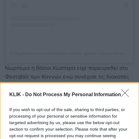
Η δημοσίευση κοινοποιήθηκε από το χρήστη Vassia Kostara (@vassia_kostara)
Νωρίτερα η Βάσια Κωσταρά είχε παρευρεθεί στο
Φεστιβάλ των Καννών ενώ συνέχισε τις διακοπές
της στη Λίμνη Κόμο στην Ιταλία. Σε πρόσφατες
δηλώσεις που παραχώρησε στις τηλεοπτικές
KLIK -
Do Not Process My Personal Information
εκπομπές δεν μίλησε ωστόσο μόνο στα ταξίδια και
If you wish to opt-out of the sale, sharing to third parties, or
τις ωραλιες στιγμές, αλλά για ένα σοβαρό
processing of your personal or sensitive information for
πρόβλημα υγείας που αντιμετώπισε το 2021. Τότε
targeted advertising by us, please use the below opt-out
είχε κάνει χειρουργική επέμβαση: «
Είμαι καλά.
section to confirm your selection. Please note that after your
opt-out request is processed you may continue seeing
Μέσα από τα social media καταλαβαίνω ότι δεν