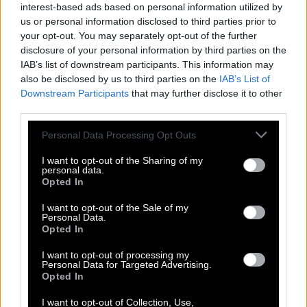
interest-based ads based on personal information utilized by
είμαι μόνη μου. Υπάρχει πολύς κόσμος που
us or personal information disclosed to third parties prior to
μπορεί να έχει περάσει κάτι αντίστοιχο
. Είμαι
your opt-out. You may separately opt-out of the further
disclosure of your personal information by third parties on the
πολύ καλά, το έχω ξεπεράσει το πρόβλημα της
IAB’s list of downstream participants. This information may
υγείας μου», είπε χαρακτηριστικά.
also be disclosed by us to third parties on the
IAB’s List of
Downstream Participants
that may further disclose it to other
third parties.
Please note that this website/app uses one or more Google
Personal Data Processing Opt Outs
ΒΑΣΙΑ ΚΩΣΤΑΡΑ
services and may gather and store information including but
not limited to your visit or usage behaviour. You may click to
I want to opt-out of the Sharing of my
personal data.
Σχετικά άρθρα
grant or deny consent to Google and its third-party tags to
Opted In
use your data for below specified purposes in below Google
consent section.
I want to opt-out of the Sale of my
Personal Data.
Opted In
30 χρόνια στο θέατρο ο Αλέξανδρος
Μπουρδούμης: «Όταν δεν είμαι δίπλα
I want to opt-out of processing my
στον γιο μου, νιώθω ενοχές»
Personal Data for Targeted Advertising.
Opted In
I want to opt-out of Collection, Use,