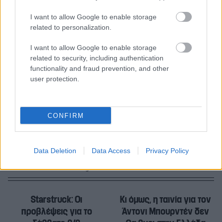
λίγο πλούσια, λίγο ερωτιάρα»
I want to allow Google to enable storage
related to personalization.
«Ήταν μια γριά τρελή με περούκα, λίγο
I want to allow Google to enable storage
υστέρω και με σούπες»: Όταν ο Άντι
related to security, including authentication
Γουόρχολ ζωγράφισε τον Ηλία Ψινάκη
functionality and fraud prevention, and other
user protection.
Όταν η σοβαρή ενημέρωση «σιχαίνεται τη
Βίσση» – αλλά παίζει τα σουξέ της!
CONFIRM
Data Deletion
Data Access
Privacy Policy
Starstruck: Οι
Κι όμως, η ταινία για τον
προβλέψεις για το
Άντονι Μπουρντέν δεν