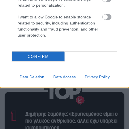
Σχετικά άρθρα
related to personalization.
I want to allow Google to enable storage
related to security, including authentication
Το σπιρτόκουτο των 270 ευρώ είναι η
functionality and fraud prevention, and other
νέα τάση του 2026
user protection.
Από τη Louis Vuitton στην Prada –
CONFIRM
Αυτά είναι τα πιο πολυτελή
σοκολατένια αβγά του Πάσχα
Data Deletion
Data Access
Privacy Policy
Δημήτρης Σαμόλης: «Ερωτευμένος είμαι ο
πιο γλυκός άνθρωπος, αλλά έχω υπάρξει
κακοποιητικός»