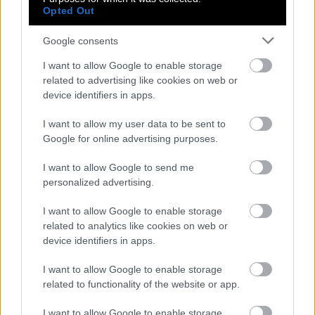
είναι φουτουριστικές, χωρίς πλαστικό, και
Opted Out
θυμίζουν κάτι ανάμεσα σε vintage αντικείμενα και
Google consents
διαστημόπλοια από ταινία επιστημονικής
I want to allow Google to enable storage
φαντασίας. Είναι επίσης επαναγεμιζόμενες.
related to advertising like cookies on web or
device identifiers in apps.
Το πιο ενδιαφέρον δεν είναι καν αν κάνει
θαύματα, είναι περισσότερο η τεχνογνωσία και οι
I want to allow my user data to be sent to
Google for online advertising purposes.
πιθανότητες που δημιουργούνται. Με τον κόσμο να
έχει αρχίσει να «ψειρίζει» πολύ περισσότερο τι
I want to allow Google to send me
βάζει στο πρόσωπό του (μικροπλαστικά, συνθέσεις
personalized advertising.
κτλ.), τέτοιες ιδέες φαίνεται να εδραιώνουν ένα
I want to allow Google to enable storage
νέο είδος διαστημικής αισθητικής.
related to analytics like cookies on web or
device identifiers in apps.
I want to allow Google to enable storage
NASA
ΜΑΚΙΓΙΑΖ
related to functionality of the website or app.
I want to allow Google to enable storage