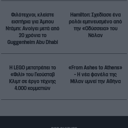
Φιλότεχνοι, κλείστε
Hamilton: Σχεδίασε ένα
εισιτήρια για Άμπου
ρολόι εμπνευσμένο από
Ντάμπι: Ανοίγει μετά από
την «Οδύσσεια» του
20 χρόνια το
Νόλαν
Guggenheim Abu Dhabi
Η LEGO μετατρέπει το
«From Ashes to Athens»
«Φιλί» του Γκούσταβ
– Η νέα φανέλα της
Κλιμτ σε έργο τέχνης
Μίλαν υμνεί την Αθήνα
4.000 κομματιών