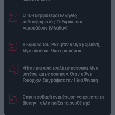
Οι 10+1 ακριβότεροι Έλληνες
ποδοσφαιριστές: Οι Ευρωπαίοι
«αγοράζουν Ελλάδα»!
Η Καβάλα του 1987 ήταν «λίγο βαμμένη,
λίγο πλούσια, λίγο ερωτιάρα»
«Ήταν μια γριά τρελή με περούκα, λίγο
υστέρω και με σούπες»: Όταν ο Άντι
Γουόρχολ ζωγράφισε τον Ηλία Ψινάκη
Όταν η σοβαρή ενημέρωση «σιχαίνεται τη
Βίσση» – αλλά παίζει τα σουξέ της!