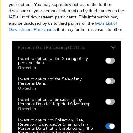
your opt-out. You may separately opt-out of the further
disclosure of your personal information by third parties on the
IAB’s list of downstream participants. This information may
also be disclosed by us to third parties on the
IAB’s List of
Downstream Participants
that may further disclose it to other
third parties.
Please note that this website/app uses one or more Google
Personal Data Processing Opt Outs
services and may gather and store information including but
not limited to your visit or usage behaviour. You may click to
I want to opt-out of the Sharing of my
personal data.
grant or deny consent to Google and its third-party tags to
Opted In
use your data for below specified purposes in below Google
consent section.
I want to opt-out of the Sale of my
Personal Data.
Opted In
I want to opt-out of processing my
Personal Data for Targeted Advertising.
Opted In
Credit: Exist
I want to opt-out of Collection, Use,
Πέρα από τη φόρμουλα, έχει ενδιαφέρον και το
Retention, Sale, and/or Sharing of my
Personal Data that Is Unrelated with the
design των lip balms, αφου οι συσκευασίες τους
Purposes for which it was collected.