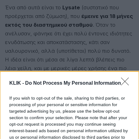
Ένα από αυτά είναι το
Lysate
(συστατικό που
προέρχεται από ζύμωση), που
έμεινε για 18 μήνες
εκτός του διαστημικού σταθμού
. Όταν το
ανέλυσαν, φάνηκε ότι έχει πολύ έντονες ιδιότητες
ενυδάτωσης και αποκατάστασης, κάτι σαν
υαλουρονικό, αλλά (υποτίθεται) πολύ πιο δυνατό.
Η ιδέα είναι ότι μέσα σε λίγα λεπτά βλέπεις πιο
λέια χείλη, και με μερικές μέρες χρήσης ένα πιο
«γεμάτο» αποτέλεσμα.
KLIK -
Do Not Process My Personal Information
If you wish to opt-out of the sale, sharing to third parties, or
processing of your personal or sensitive information for
targeted advertising by us, please use the below opt-out
section to confirm your selection. Please note that after your
opt-out request is processed you may continue seeing
interest-based ads based on personal information utilized by
us or personal information disclosed to third parties prior to