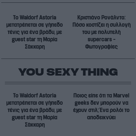
Το Waldorf Astoria
Κριστιάνο Ρονάλντο:
μετατρέπεται σε γήπεδο
Πόσο κοστίζει η συλλογή
τένις για ένα βράδυ, με
του με πολυτελή
guest star τη Μαρία
supercars –
Σάκκαρη
Φωτογραφίες
YOU SEXY THING
Το Waldorf Astoria
Ποιος είπε ότι τα Marvel
μετατρέπεται σε γήπεδο
geeks δεν μπορούν να
τένις για ένα βράδυ, με
έχουν στιλ; Ένα ρολόι το
guest star τη Μαρία
αποδεικνύει
Σάκκαρη