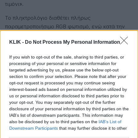
τιμόνι».
Το πληκτρολόγιο διαθέτει πλήρως
παραμετροποιήσιμο RGB φωτισμό, ενώ κατά την
εκκίνηση προβάλλονται αποκλειστικά wallpapers
KLIK -
Do Not Process My Personal Information
της Ferrari.
Πέρα από την εμφάνιση, το HP Limited Edition
If you wish to opt-out of the sale, sharing to third parties, or
processing of your personal or sensitive information for
Scuderia Ferrari AI PC διαθέτει κορυφαία τεχνικά
targeted advertising by us, please use the below opt-out
χαρακτηριστικά:
section to confirm your selection. Please note that after your
opt-out request is processed you may continue seeing
Οθόνη αφής 3K Tandem OLED+
interest-based ads based on personal information utilized by
us or personal information disclosed to third parties prior to
Επεξεργαστή Intel Core Ultra X7 358H
your opt-out. You may separately opt-out of the further
Γραφικά Intel Arc B390
disclosure of your personal information by third parties on the
IAB’s list of downstream participants. This information may
Υπολογιστική ισχύ έως 180 TOPS για
also be disclosed by us to third parties on the
IAB’s List of
εφαρμογές τεχνητής νοημοσύνης
Downstream Participants
that may further disclose it to other
third parties.
HP Wolf Security για προστασία σε επίπεδο