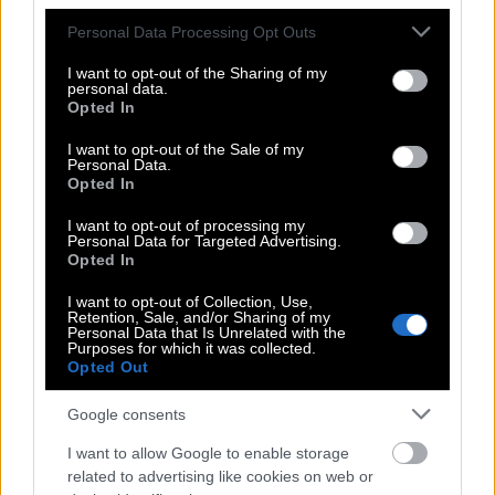
hardware
Please note that this website/app uses one or more Google
Personal Data Processing Opt Outs
services and may gather and store information including but
not limited to your visit or usage behaviour. You may click to
I want to opt-out of the Sharing of my
Στη συσκευασία περιλαμβάνεται επίσης
δερμάτινη
personal data.
grant or deny consent to Google and its third-party tags to
θήκη της Poltrona Frau
, κατασκευασμένη από το
Opted In
use your data for below specified purposes in below Google
ίδιο ιταλικό δέρμα που χρησιμοποιείται στα
consent section.
I want to opt-out of the Sale of my
Personal Data.
εσωτερικά των αυτοκινήτων Ferrari.
Opted In
Διαβάστε επίσης
I want to opt-out of processing my
Personal Data for Targeted Advertising.
Opted In
WELLNESS + ΣΧΕΣΕΙΣ
I want to opt-out of Collection, Use,
Κούρασε η οθόνη; 9 φορητές
Retention, Sale, and/or Sharing of my
Personal Data that Is Unrelated with the
συσκευές για ψηφιακή αποτοξίνωση
Purposes for which it was collected.
Opted Out
Μόλις 4.999 συλλεκτικά κομμάτια
Google consents
I want to allow Google to enable storage
related to advertising like cookies on web or