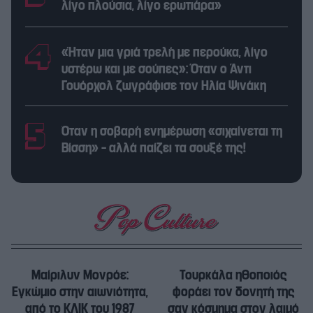
λίγο πλούσια, λίγο ερωτιάρα»
«Ήταν μια γριά τρελή με περούκα, λίγο
υστέρω και με σούπες»: Όταν ο Άντι
Γουόρχολ ζωγράφισε τον Ηλία Ψινάκη
Όταν η σοβαρή ενημέρωση «σιχαίνεται τη
Βίσση» – αλλά παίζει τα σουξέ της!
Μαίριλυν Μονρόε:
Τουρκάλα ηθοποιός
Εγκώμιο στην αιωνιότητα,
φοράει τον δονητή της
από το ΚΛΙΚ του 1987
σαν κόσμημα στον λαιμό