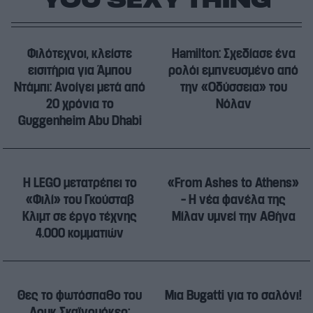
Φιλότεχνοι, κλείστε
Hamilton: Σχεδίασε ένα
εισιτήρια για Άμπου
ρολόι εμπνευσμένο από
Ντάμπι: Ανοίγει μετά από
την «Οδύσσεια» του
20 χρόνια το
Νόλαν
Guggenheim Abu Dhabi
Η LEGO μετατρέπει το
«From Ashes to Athens»
«Φιλί» του Γκούσταβ
– Η νέα φανέλα της
Κλιμτ σε έργο τέχνης
Μίλαν υμνεί την Αθήνα
4.000 κομματιών
Θες το φωτόσπαθο του
Μια Bugatti για το σαλόνι!
Λουκ Σκαϊγουόκερ;