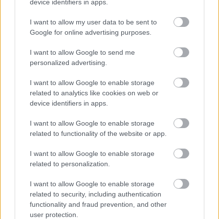
device identifiers in apps.
I want to allow my user data to be sent to
Google for online advertising purposes.
I want to allow Google to send me
personalized advertising.
I want to allow Google to enable storage
related to analytics like cookies on web or
device identifiers in apps.
Η Ferrari και η HP θα κατασκευάσουν μόλις
4.999
I want to allow Google to enable storage
αριθμημένα κομμάτια
, ενισχύοντας τον
related to functionality of the website or app.
συλλεκτικό χαρακτήρα της συσκευής. Η τιμή της
I want to allow Google to enable storage
στις ΗΠΑ ανέρχεται στα
5.599 δολάρια
, ενώ οι
related to personalization.
πωλήσεις ξεκινούν στις 12 Ιουνίου μέσω της HP σε
I want to allow Google to enable storage
επιλεγμένες αγορές.
related to security, including authentication
functionality and fraud prevention, and other
Με αυτή τη συνεργασία, οι δύο εταιρείες
user protection.