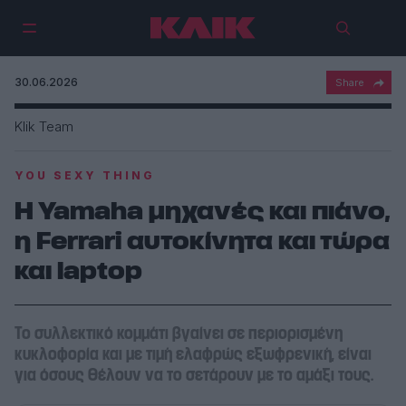
30.06.2026
Klik Team
YOU SEXY THING
H Yamaha μηχανές και πιάνο,
η Ferrari αυτοκίνητα και τώρα
και laptop
Το συλλεκτικό κομμάτι βγαίνει σε περιορισμένη
κυκλοφορία και με τιμή ελαφρώς εξωφρενική, είναι
για όσους θέλουν να το σετάρουν με το αμάξι τους.