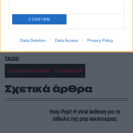
επιχειρούν να αποδείξουν ότι ένας φορητός
υπολογιστής μπορεί να αποτελέσει κάτι
περισσότερο από ένα εργαλείο εργασίας,
CONFIRM
μετατρέποντάς τον σε αντικείμενο υψηλού
σχεδιασμού που αντλεί έμπνευση από τον κόσμο
Data Deletion
Data Access
Privacy Policy
των supercars.
SCUDERIA FERRARI
ΤΕΧΝΟΛΟΓΙΑ
Σχετικά άρθρα
Holy Pop!: Η viral έκθεση για τα
είδωλα της pop κουλτούρας