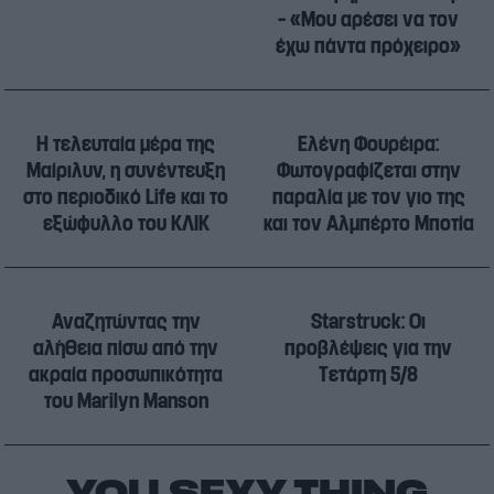
– «Μου αρέσει να τον
έχω πάντα πρόχειρο»
Η τελευταία μέρα της
Ελένη Φουρέιρα:
Μαίριλυν, η συνέντευξη
Φωτογραφίζεται στην
στο περιοδικό Life και το
παραλία με τον γιο της
εξώφυλλο του ΚΛΙΚ
και τον Αλμπέρτο Μποτία
Αναζητώντας την
Starstruck: Οι
αλήθεια πίσω από την
προβλέψεις για την
ακραία προσωπικότητα
Τετάρτη 5/8
του Marilyn Manson
YOU SEXY THING