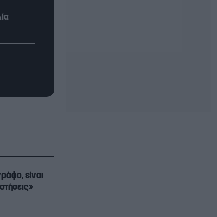
λία
ράφο, είναι
ωστήσεις»