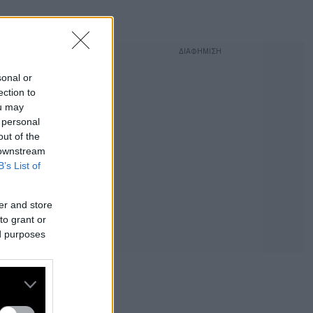
sonal or
ection to
ou may
 personal
out of the
 downstream
B’s List of
er and store
to grant or
ed purposes