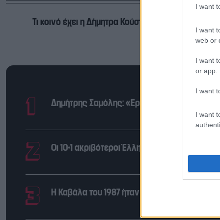
I want 
Τι κοινό έχει η Δήμητρα Κούστα με τον Έλτον Τζον
I want t
web or d
I want t
or app.
I want t
Δημήτρης Σαμόλης: «Ερωτευμένος είμαι ο π
I want t
authenti
Οι 10+1 ακριβότεροι Έλληνες ποδοσφαιριστέ
Η Καβάλα του 1987 ήταν «λίγο βαμμένη, λίγο