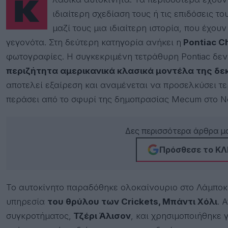
Κλασικά αυτοκίνητα: Τα περισσότερα έχουν ξεχωρίσει στο πέρασμα των χρόνων για την
ιδιαίτερη σχεδίαση τους ή τις επιδόσεις 
μαζί τους μια ιδιαίτερη ιστορία, που έχο
γεγονότα. Στη δεύτερη κατηγορία ανήκει η
Pontiac Ch
φωτογραφίες. Η συγκεκριμένη τετράθυρη Pontiac δε
περιζήτητα αμερικανικά κλασικά μοντέλα της δεκ
αποτελεί εξαίρεση και αναμένεται να προσελκύσει τ
περάσει από το σφυρί της δημοπρασίας Mecum στο Ν
Δες περισσότερα άρθρα μα
Πρόσθεσε το ΚΛΙ
Το αυτοκίνητο παραδόθηκε ολοκαίνουριο στο Λάμποκ
υπηρεσία
του θρύλου των Crickets, Μπάντι Χόλι
. 
συγκροτήματος,
Τζέρι Άλισον
, και χρησιμοποιήθηκε γ