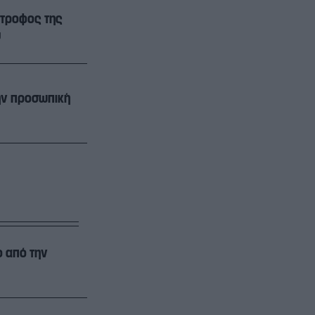
ντροφος της
υ
ην προσωπική
ο από την