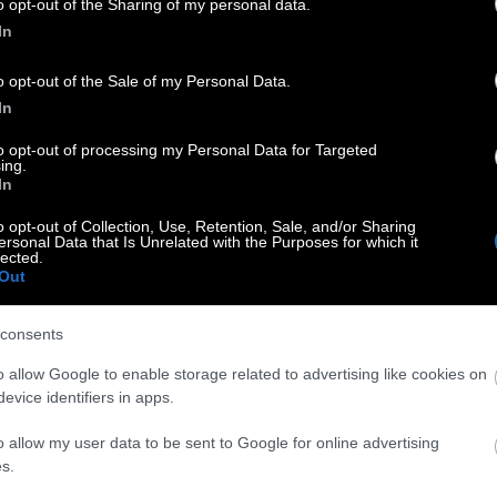
o opt-out of the Sharing of my personal data.
In
εί από τις 23 έως τις 26 Σεπτεμβρίου. Κάτω
o opt-out of the Sale of my Personal Data.
κός V8 κινητήρας των 4,7 λίτρων
, αλλά
In
οέρχεται από τη σύνδεσή της με έναν από τους
to opt-out of processing my Personal Data for Targeted
ing.
In
o opt-out of Collection, Use, Retention, Sale, and/or Sharing
ersonal Data that Is Unrelated with the Purposes for which it
lected.
Out
consents
o allow Google to enable storage related to advertising like cookies on
evice identifiers in apps.
o allow my user data to be sent to Google for online advertising
s.