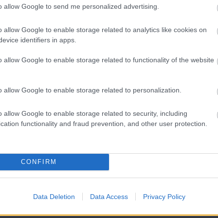
to allow Google to send me personalized advertising.
Τώρα μπορείς να κάτσεις στον Bad Bunny. Κυ
o allow Google to enable storage related to analytics like cookies on
evice identifiers in apps.
o allow Google to enable storage related to functionality of the website
o allow Google to enable storage related to personalization.
ιο γλυκός άνθρωπος, αλλά έχω υπάρξει κακοποιητικός»
o allow Google to enable storage related to security, including
cation functionality and fraud prevention, and other user protection.
ς: Οι Ευρωπαίοι «αγοράζουν Ελλάδα»!
CONFIRM
 πλούσια, λίγο ερωτιάρα»
Data Deletion
Data Access
Privacy Policy