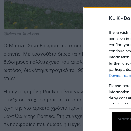
KLIK -
Do 
If you wish 
©Mecum Auctions
sensitive in
confirm you
Ο Μπάντι Χόλι θεωρείται μία από τις σημαντικότερες 
continue se
σκηνής. Με τραγούδια όπως τα «That’ll Be the Day» κ
information 
διάσημους καλλιτέχνες που ακολούθησαν, από τους Be
further disc
participants
ωστόσο, διακόπηκε τραγικά το 1959, όταν σκοτώθηκε 
Downstream 
ετών.
Please note
Η συγκεκριμένη Pontiac είναι γνωστή στους κύκλους
information 
deny consent
συνέχισε να χρησιμοποιείται από το συγκρότημα και 
in below Go
ίχνη της για αρκετά χρόνια πριν περάσει στα χέρια τ
μοντέλων της Pontiac. Στη συνέχεια αποκαταστάθηκε 
Persona
πληροφορίες που έδωσε η Πέγκι Σου Γκερόν, η γυναί