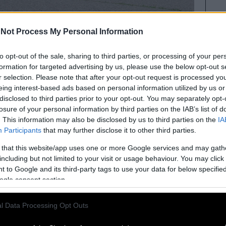
Not Process My Personal Information
to opt-out of the sale, sharing to third parties, or processing of your per
formation for targeted advertising by us, please use the below opt-out s
r selection. Please note that after your opt-out request is processed y
μορφές της πρώιμης αμερικανικής rock ‘n’ roll
eing interest-based ads based on personal information utilized by us or
αι «Peggy Sue», επηρέασε καθοριστικά
disclosed to third parties prior to your opt-out. You may separately opt-
atles μέχρι τον Bob Dylan. Η καριέρα του,
losure of your personal information by third parties on the IAB’s list of
. This information may also be disclosed by us to third parties on the
IA
σε αεροπορικό δυστύχημα, σε ηλικία μόλις 22
Participants
that may further disclose it to other third parties.
 that this website/app uses one or more Google services and may gath
 των συλλεκτών ως
«Cricketmobile»
, καθώς
including but not limited to your visit or usage behaviour. You may click 
 to Google and its third-party tags to use your data for below specifi
μετά τον θάνατο του Holly. Αργότερα χάθηκαν τα
ogle consent section.
ου
Χάουαρντ Γουόκερ
, γνωστού συλλέκτη
από τον LeRoy Morford, με πολύτιμες
l Data Processing Opt Outs
κα που ενέπνευσε το θρυλικό τραγούδι «Peggy