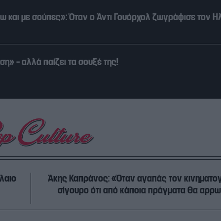
ρω και με σούπες»: Όταν ο Άντι Γουόρχολ ζωγράφισε τον Η
η» – αλλά παίζει τα σουξέ της!
λαιο
Άκης Καπράνος: «Όταν αγαπάς τον κινηματογ
σίγουρο ότι από κάποια πράγματα θα αρρ