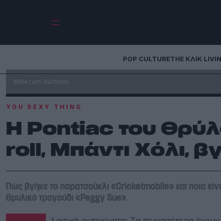
POP CULTURE
THE ΚΛΙΚ LIVI
©Mecum Auctions
YOU SEXY THING
Η Pontiac του θρύλο
roll, Μπάντι Χόλι, 
Πώς βγήκε το παρατσούκλι «Cricketmobile» και ποια είν
θρυλικό τραγούδι «Peggy Sue».