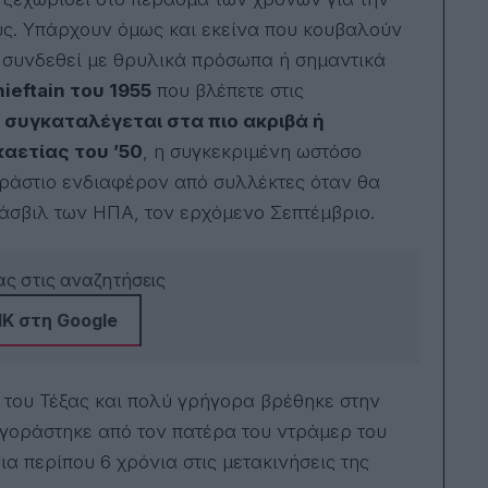
τους. Υπάρχουν όμως και εκείνα που κουβαλούν
υν συνδεθεί με θρυλικά πρόσωπα ή σημαντικά
ieftain του 1955
που βλέπετε στις
ν
συγκαταλέγεται στα πιο ακριβά ή
αετίας του ’50
, η συγκεκριμένη ωστόσο
εράστιο ενδιαφέρον από συλλέκτες όταν θα
άσβιλ των ΗΠΑ, τον ερχόμενο Σεπτέμβριο.
ς στις αναζητήσεις
Κ στη Google
 του Τέξας και πολύ γρήγορα βρέθηκε στην
Αγοράστηκε από τον πατέρα του ντράμερ του
ια περίπου 6 χρόνια στις μετακινήσεις της