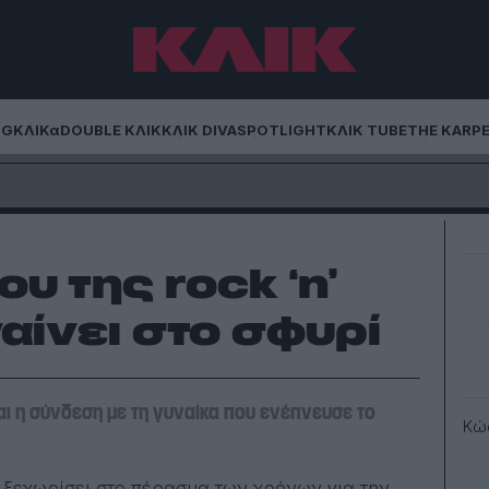
NG
ΚΛΙΚα
DOUBLE ΚΛΙΚ
ΚΛΙΚ DIVA
SPOTLIGHT
ΚΛΙΚ TUBE
THE KARP
υ της rock ‘n’
βγαίνει στο σφυρί
αι η σύνδεση με τη γυναίκα που ενέπνευσε το
Κώ