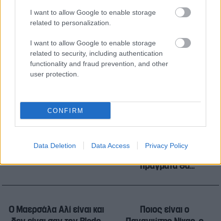
I want to allow Google to enable storage
Η τέλεια καταιγίδα: Η Ευρώπη στο κέντρο
related to personalization.
πέντε μεγάλων κρίσεων
I want to allow Google to enable storage
related to security, including authentication
functionality and fraud prevention, and other
user protection.
CONFIRM
Ποια είναι η Δάφνη
Άκης Καπράνος: «Όταν
Καλογιάννη που
αγαπάς τον
εμπνεύστηκε το σπήλαιο
κινηματογράφο, είναι
Data Deletion
Data Access
Privacy Policy
της «Οδύσσειας»
σίγουρο ότι από κάποια
πράγματα θα
αρρωστήσεις»
Ο Μαερσάλα Αλί είναι και
Ποιος είναι ο