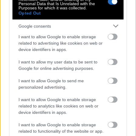
Personal Data that Is Unrelated with the
Purposes for which it was collected.
Opted Out
Οι 10+1 ακριβότεροι Έλληνες
Google consents
ποδοσφαιριστές: Οι Ευρωπαίοι
«αγοράζουν Ελλάδα»!
I want to allow Google to enable storage
related to advertising like cookies on web or
device identifiers in apps.
Καλημέρα Ελλάδα, σου μιλάει ένας
I want to allow my user data to be sent to
Παπαδάκης: Οι αντιδράσεις για την
Google for online advertising purposes.
επιμονή του ΑΝΤ1 στον ιστορικό τίτλο
I want to allow Google to send me
personalized advertising.
Πού θα πιεις τα σπριτζ του Αυγούστου;
I want to allow Google to enable storage
related to analytics like cookies on web or
device identifiers in apps.
Δέκα βιβλία για το καλοκαίρι από τον
I want to allow Google to enable storage
Αντώνη Καρπετόπουλο
related to functionality of the website or app.