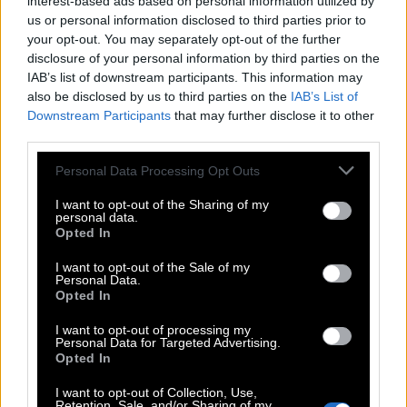
interest-based ads based on personal information utilized by
us or personal information disclosed to third parties prior to
your opt-out. You may separately opt-out of the further
disclosure of your personal information by third parties on the
IAB’s list of downstream participants. This information may
also be disclosed by us to third parties on the
IAB’s List of
ΑΥΤΟΚΙΝΗΤΟ
Downstream Participants
that may further disclose it to other
third parties.
Σχετικά άρθρα
Please note that this website/app uses one or more Google
Personal Data Processing Opt Outs
services and may gather and store information including but
not limited to your visit or usage behaviour. You may click to
I want to opt-out of the Sharing of my
personal data.
H Yamaha μηχανές και πιάνο, η Ferrari
grant or deny consent to Google and its third-party tags to
Opted In
αυτοκίνητα και τώρα και laptop
use your data for below specified purposes in below Google
consent section.
I want to opt-out of the Sale of my
Personal Data.
Opted In
Holy Pop!: Η viral έκθεση για τα
είδωλα της pop κουλτούρας
I want to opt-out of processing my
Personal Data for Targeted Advertising.
Opted In
I want to opt-out of Collection, Use,
Retention, Sale, and/or Sharing of my