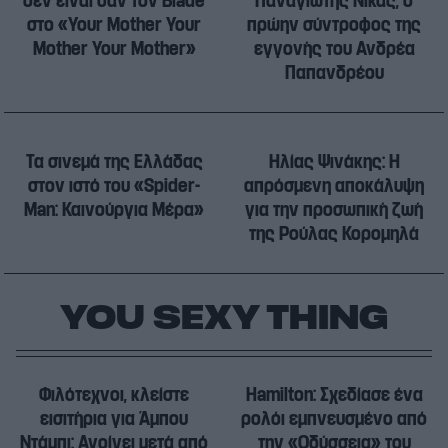
δεν είναι σαν τον Blade
Παναγιώτης Νίκας, ο
στο «Your Mother Your
πρώην σύντροφος της
Mother Your Mother»
εγγονής του Ανδρέα
Παπανδρέου
Τα σινεμά της Ελλάδας
Ηλίας Ψινάκης: Η
στον ιστό του «Spider-
απρόσμενη αποκάλυψη
Man: Καινούργια Μέρα»
για την προσωπική ζωή
της Ρούλας Κορομηλά
YOU SEXY THING
Φιλότεχνοι, κλείστε
Hamilton: Σχεδίασε ένα
εισιτήρια για Άμπου
ρολόι εμπνευσμένο από
Ντάμπι: Ανοίγει μετά από
την «Οδύσσεια» του