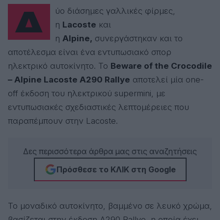
Δύο διάσημες γαλλικές φίρμες,
η
Lacoste
και
η
Alpine,
συνεργάστηκαν και το
αποτέλεσμα είναι ένα εντυπωσιακό σπορ
ηλεκτρικό αυτοκίνητο. Το
Beware of the Crocodile
– Alpine Lacoste A290 Rallye
αποτελεί μία one-
off έκδοση του ηλεκτρικού supermini, με
εντυπωσιακές σχεδιαστικές λεπτομέρειες που
παραπέμπουν στην Lacoste.
Δες περισσότερα άρθρα μας στις αναζητήσεις
Πρόσθεσε το ΚΛΙΚ στη Google
Το μοναδικό αυτοκίνητο, βαμμένο σε λευκό χρώμα,
βασίζεται στην έκδοση A290 Rallye, η οποία έχει