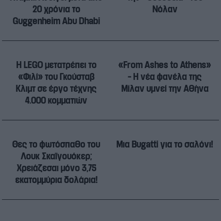
20 χρόνια το
Νόλαν
Guggenheim Abu Dhabi
Η LEGO μετατρέπει το
«From Ashes to Athens»
«Φιλί» του Γκούσταβ
– Η νέα φανέλα της
Κλιμτ σε έργο τέχνης
Μίλαν υμνεί την Αθήνα
4.000 κομματιών
Θες το φωτόσπαθο του
Μια Bugatti για το σαλόνι!
Λουκ Σκαϊγουόκερ;
Χρειάζεσαι μόνο 3,75
εκατoμμύρια δολάρια!