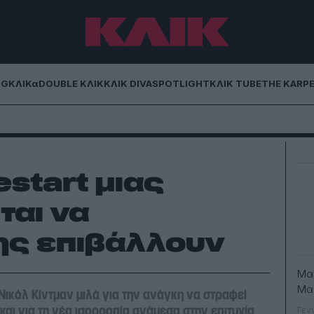
NG
ΚΛΙΚα
DOUBLE ΚΛΙΚ
ΚΛΙΚ DIVA
SPOTLIGHT
ΚΛΙΚ TUBE
THE KARP
estart μιας
ται να
ης επιβάλλουν
Mα
Μα
Νικόλ Κίντμαν μιλά για την ανάγκη να στραφεί
και για τη νέα ισορροπία ανάμεσα στην επιτυχία
Γεν