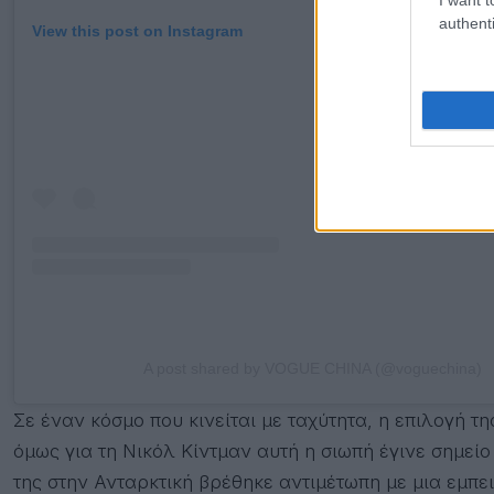
authenti
View this post on Instagram
A post shared by VOGUE CHINA (@voguechina)
Σε έναν κόσμο που κινείται με ταχύτητα, η επιλογή τ
όμως για τη Νικόλ Κίντμαν αυτή η σιωπή έγινε σημείο 
της στην Ανταρκτική βρέθηκε αντιμέτωπη με μια εμπε