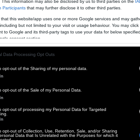
. This information may also be disclosed by us to third parties on the
IA
Participants
that may further disclose it to other third parties.
 that this website/app uses one or more Google services and may gath
including but not limited to your visit or usage behaviour. You may click 
 to Google and its third-party tags to use your data for below specifi
ogle consent section.
l Data Processing Opt Outs
τηση
o opt-out of the Sharing of my personal data.
θοποιός με Όσκαρ, αλλά μια προσωπικότητα που
In
σα από επιλογές που συχνά αψηφούν τη
o opt-out of the Sale of my Personal Data.
σσότερο στο βάθος παρά στην εμπορικότητα, και
In
ο mainstream και το καλλιτεχνικό ρίσκο.
to opt-out of processing my Personal Data for Targeted
ing.
ρέφεται περισσότερο προς τα μέσα,
In
ική όσο υπαρξιακή, κάτι που αποτυπώνεται
o opt-out of Collection, Use, Retention, Sale, and/or Sharing
η να φροντίσει τον εαυτό της με τον ίδιο τρόπο
ersonal Data that Is Unrelated with the Purposes for which it
lected.