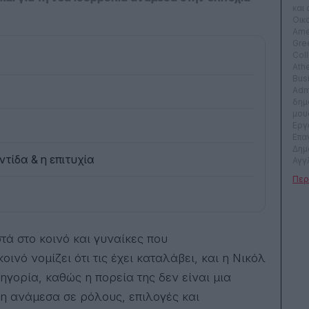
και
Οικ
Ame
Gre
Col
Ath
Bus
Admi
δημ
μου
Εργ
Επα
Δημ
τίδα & η επιτυχία
Αγγλ
Γαλ
αρκ
οικ
ναυτ
Από 
δημ
klik
συν
νό νομίζει ότι τις έχει καταλάβει, και η Νικόλ
εφη
γορία, καθώς η πορεία της δεν είναι μια
mon
βρα
ση ανάμεσα σε ρόλους, επιλογές και
λογ