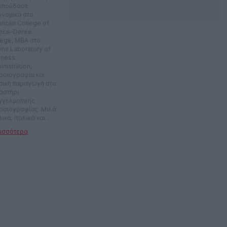
 σπούδασε
ονομικά στο
rican College of
ece–Deree
lege, MBA στο
ens Laboratory of
iness
nistration,
οσιογραφία και
σική παραγωγή στο
αστήρι
γγελματικής
οσιογραφίας. Μιλά
ικά, Ιταλικά και
λικά. Εργάστηκε
ετά χρόνια στο
ονομικό τμήμα
ιλιακής εταιρείας.
το 2016 είναι
οσιογράφος στο
.gr, ενώ
εργάστηκε με την
μερίδα Αξία και το
onews.gr. Έχει
βευτεί σε
οτεχνικούς