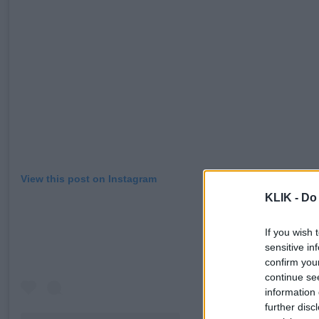
View this post on Instagram
KLIK -
Do 
If you wish 
sensitive in
confirm you
continue se
information 
further disc