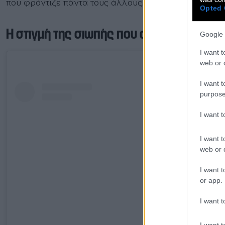
που φρόντιζε πάντα τους άλλους.
Opted 
Η στιγμή της σιωπής που αλλάζει τα πάν
Google 
I want t
web or d
I want t
purpose
I want 
I want t
web or d
I want t
or app.
I want t
I want t