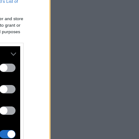
B’s List of
er and store
to grant or
ed purposes