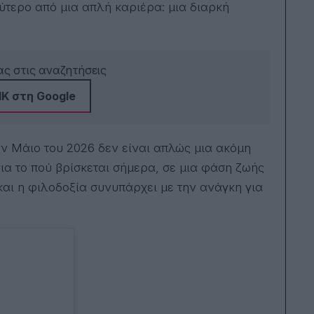
δια
τερο από μια απλή καριέρα: μια διαρκή
παρ
σεμιν
της 
ψυχ
Univ
ς στις αναζητήσεις
είν
βιβ
Κ στη Google
γιος
είνα
δάσ
συν
ον Μάιο του 2026 δεν είναι απλώς μια ακόμη
ανά
α το πού βρίσκεται σήμερα, σε μια φάση ζωής
και η φιλοδοξία συνυπάρχει με την ανάγκη για