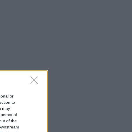
sonal or
ection to
ou may
 personal
out of the
 downstream