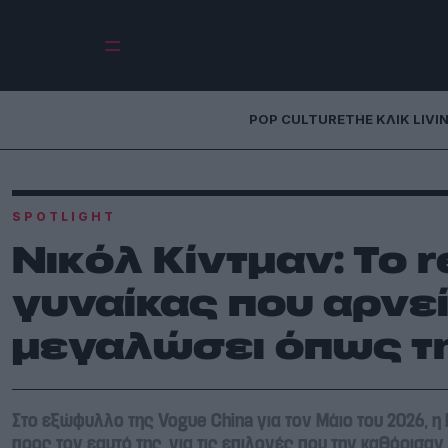
POP CULTURE
THE ΚΛΙΚ LIVI
SPOTLIGHT
Νικόλ Κίντμαν: Το r
γυναίκας που αρνεί
μεγαλώσει όπως τ
Στο εξώφυλλο της Vogue China για τον Μάιο του 2026, η 
προς τον εαυτό της, για τις επιλογές που την καθόρισαν 