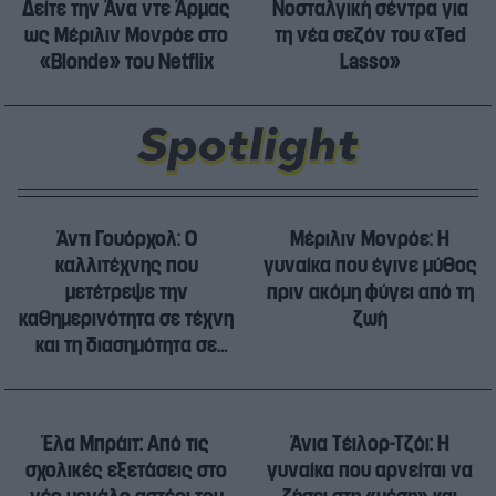
Δείτε την Άνα ντε Άρμας
Νοσταλγική σέντρα για
ως Μέριλιν Μονρόε στο
τη νέα σεζόν του «Ted
«Blonde» του Netflix
Lasso»
Άντι Γουόρχολ: Ο
Μέριλιν Μονρόε: Η
καλλιτέχνης που
γυναίκα που έγινε μύθος
μετέτρεψε την
πριν ακόμη φύγει από τη
καθημερινότητα σε τέχνη
ζωή
και τη διασημότητα σε
προϊόν
Έλα Μπράιτ: Από τις
Άνια Τέιλορ-Τζόι: Η
σχολικές εξετάσεις στο
γυναίκα που αρνείται να