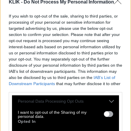
KLIK -
Do Not Process My Personal Information
κούνια αιωρείται ανάμεσα στο φως και τη σκιά,
ανάμεσα στην αθωότητα και την πρόκληση. Το
If you wish to opt-out of the sale, sharing to third parties, or
φόρεμά της, που ανασηκώνεται ελαφρά, και η
processing of your personal or sensitive information for
targeted advertising by us, please use the below opt-out
παρουσία του κρυμμένου θαυμαστή δημιουργούν
section to confirm your selection. Please note that after your
μια ατμόσφαιρα γεμάτη ένταση.
opt-out request is processed you may continue seeing
interest-based ads based on personal information utilized by
Η άνοιξη εδώ δεν είναι αγνή ή ιδεαλιστική. Είναι
us or personal information disclosed to third parties prior to
σωματική. Είναι η εποχή όπου η επιθυμία ξυπνά,
your opt-out. You may separately opt-out of the further
disclosure of your personal information by third parties on the
όπου το σώμα γίνεται μέρος της φύσης.
IAB’s list of downstream participants. This information may
also be disclosed by us to third parties on the
IAB’s List of
Αυτή η προσέγγιση, αν και πιο παιχνιδιάρικη, είναι
Downstream Participants
that may further disclose it to other
εξίσου αληθινή. Γιατί η άνοιξη δεν αφορά μόνο
third parties.
την αναγέννηση της φύσης. Αφορά και την
Please note that this website/app uses one or more Google
Personal Data Processing Opt Outs
αφύπνιση των αισθήσεων.
services and may gather and store information including but
not limited to your visit or usage behaviour. You may click to
I want to opt-out of the Sharing of my
personal data.
grant or deny consent to Google and its third-party tags to
5. Ανθισμένες Αμυγδαλιές – Η άνοιξη
Opted In
use your data for below specified purposes in below Google
consent section.