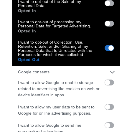
ως ελπίδα
I want to opt-out of the Sale of my
Personal Data.
Opted In
I want to opt-out of processing my
Personal Data for Targeted Advertising.
Opted In
I want to opt-out of Collection, Use,
Retention, Sale, and/or Sharing of my
Personal Data that Is Unrelated with the
Purposes for which it was collected.
Opted Out
Google consents
I want to allow Google to enable storage
related to advertising like cookies on web or
device identifiers in apps.
I want to allow my user data to be sent to
Google for online advertising purposes.
Για τον Βίνσεντ βαν Γκογκ, η άνοιξη είχε μια
I want to allow Google to send me
βαθύτερη, σχεδόν υπαρξιακή σημασία.
personalized advertising.