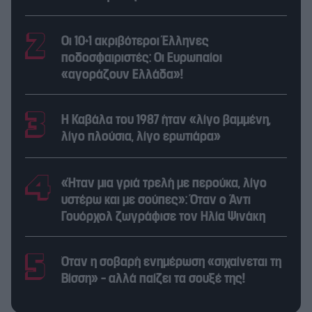
Οι 10+1 ακριβότεροι Έλληνες
ποδοσφαιριστές: Οι Ευρωπαίοι
«αγοράζουν Ελλάδα»!
Η Καβάλα του 1987 ήταν «λίγο βαμμένη,
λίγο πλούσια, λίγο ερωτιάρα»
«Ήταν μια γριά τρελή με περούκα, λίγο
υστέρω και με σούπες»: Όταν ο Άντι
Γουόρχολ ζωγράφισε τον Ηλία Ψινάκη
Όταν η σοβαρή ενημέρωση «σιχαίνεται τη
Βίσση» – αλλά παίζει τα σουξέ της!