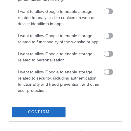
Το “Ανθισμένες Αμυγδαλιές” δημιουργήθηκε με
I want to allow Google to enable storage
related to analytics like cookies on web or
αφορμή τη γέννηση του ανιψιού του. Και αυτή η
device identifiers in apps.
προσωπική διάσταση αλλάζει τον τρόπο που
βλέπουμε το έργο. Τα άνθη είναι εύθραυστα,
I want to allow Google to enable storage
related to functionality of the website or app.
σχεδόν ευάλωτα, αλλά ταυτόχρονα γεμάτα ζωή.
I want to allow Google to enable storage
Το μπλε του ουρανού δεν είναι απλώς χρώμα —
related to personalization.
είναι αίσθηση. Είναι ηρεμία, αλλά και προσδοκία.
I want to allow Google to enable storage
Η άνοιξη εδώ δεν είναι δεδομένη. Είναι κάτι που
related to security, including authentication
functionality and fraud prevention, and other
έρχεται μετά από δυσκολία. Είναι μια νέα αρχή
user protection.
που δεν θεωρείται αυτονόητη, αλλά πολύτιμη.
Και ίσως γι’ αυτό το έργο αγγίζει τόσο βαθιά: γιατί
CONFIRM
μας θυμίζει ότι κάθε αρχή είναι, στην ουσία της,
μια πράξη ελπίδας.