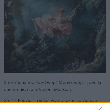
Στον κόσμο του Ζαν-Ονορέ Φραγκονάρ, η άνοιξη
αποκτά μια πιο τολμηρή διάσταση.
Στο “Η Κούνια”, η φύση γίνεται σκηνικό για ένα
παιχνίδι ερωτισμού και επιθυμίας. Η γυναίκα στην