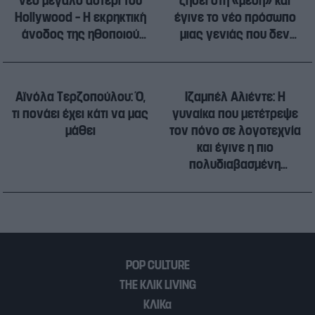
νέο μεγάλο αστέρι του
ζήσει στη «μέση» και
Hollywood – Η εκρηκτική
έγινε το νέο πρόσωπο
άνοδος της ηθοποιού
μιας γενιάς που δεν
που κατακτά την Gen Z
φοβάται να ρισκάρει
Αϊνόλα Τερζοπούλου: Ό,
Ιζαμπέλ Αλιέντε: Η
τι πονάει έχει κάτι να μας
γυναίκα που μετέτρεψε
μάθει
τον πόνο σε λογοτεχνία
και έγινε η πιο
πολυδιαβασμένη
συγγραφέας του
ισπανόφωνου κόσμου
POP CULTURE
THE ΚΛΙΚ LIVING
ΚΛΙΚα