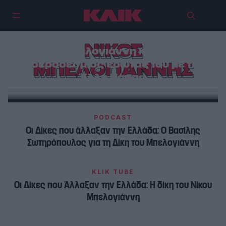
Η εκτέλεση του Νίκου
ΝΙΚΟΣ
Μπελογιάννη και ο
σιδεροδέσμιος έρωτάς του με την
ΜΠΕΛΟΓΙΑΝΝΗΣ
Έλλη Πάππα
PODCAST
Οι Δίκες που άλλαξαν την Ελλάδα: Ο Βασίλης
Σωτηρόπουλος για τη Δίκη του Μπελογιάννη
KLIK TUBE
Οι Δίκες που Άλλαξαν την Ελλάδα: Η δίκη του Νίκου
Μπελογιάννη