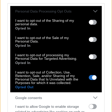
είναι η αγάπη
third parties.
Please note that this website/app uses one or more Google
Personal Data Processing Opt Outs
services and may gather and store information including but
Σαν σήμερα, 20 Δεκεμβρίου | Νίκος
not limited to your visit or usage behaviour. You may click to
I want to opt-out of the Sharing of my
personal data.
Μπελογιάννης : Το συγκλονιστικό
grant or deny consent to Google and its third-party tags to
Opted In
use your data for below specified purposes in below Google
συστατικό που πρέπει να έχει η ζωή
consent section.
είναι η αγάπη
I want to opt-out of the Sale of my
Personal Data.
Opted In
I want to opt-out of processing my
Σαν σήμερα, 15 Νοεμβρίου – Νίκος
Personal Data for Targeted Advertising.
Opted In
Μπελογιάννης | Το συγκλονιστικό
συστατικό που πρέπει να έχει η ζωή
I want to opt-out of Collection, Use,
είναι η αγάπη
Retention, Sale, and/or Sharing of my
Personal Data that Is Unrelated with the
Purposes for which it was collected.
Opted Out
Σαν σήμερα, 20 Δεκεμβρίου | Νίκος
Google consents
Μπελογιάννης : Το συγκλονιστικό
I want to allow Google to enable storage
συστατικό που πρέπει να έχει η ζωή
related to advertising like cookies on web or