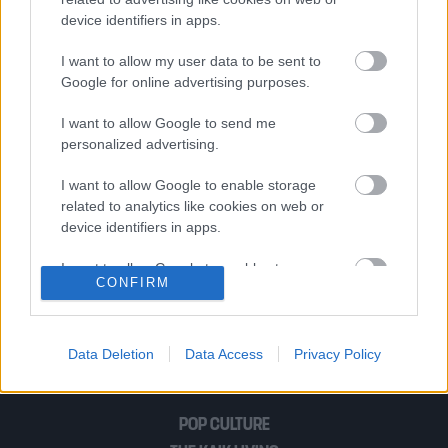
είναι η αγάπη
device identifiers in apps.
I want to allow my user data to be sent to
Google for online advertising purposes.
Σαν σήμερα, 15 Νοεμβρίου – Νίκος
Μπελογιάννης | Το συγκλονιστικό
I want to allow Google to send me
συστατικό που πρέπει να έχει η ζωή
personalized advertising.
είναι η αγάπη
I want to allow Google to enable storage
related to analytics like cookies on web or
device identifiers in apps.
Έλλη Παππά | Ένα φιλί μεσ` απ` τα
σίδερα. Δεν ήξερα αν ζούσα, ή αν αυτό
I want to allow Google to enable storage
CONFIRM
ήταν η κόλαση…
related to functionality of the website or app.
I want to allow Google to enable storage
related to personalization.
Data Deletion
Data Access
Privacy Policy
I want to allow Google to enable storage
related to security, including authentication
POP CULTURE
functionality and fraud prevention, and other