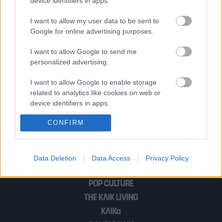
device identifiers in apps.
I want to allow my user data to be sent to
H Μαρία Σάκκαρη ξεκίνησε με νίκη στο
Google for online advertising purposes.
Ντουμπάι – επιστρέφει στην πρώτη
δεκάδα
I want to allow Google to send me
personalized advertising.
I want to allow Google to enable storage
Οι Έλληνες celebrities που
related to analytics like cookies on web or
υποδέχθηκαν το 2024 στο Ντουμπάι με
device identifiers in apps.
βουτιές και πάρτι
CONFIRM
I want to allow Google to enable storage
related to functionality of the website or app.
I want to allow Google to enable storage
Data Deletion
Data Access
Privacy Policy
related to personalization.
POP CULTURE
I want to allow Google to enable storage
related to security, including authentication
THE ΚΛΙΚ LIVING
functionality and fraud prevention, and other
ΚΛΙΚα
user protection.