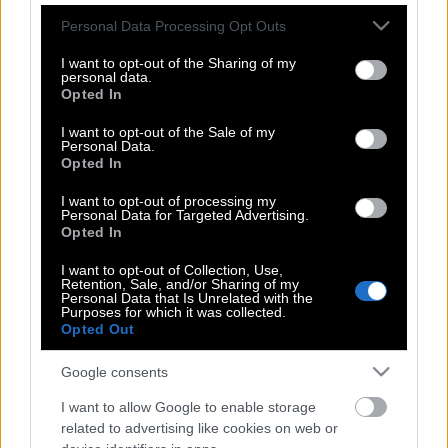
στο Ντουμπάι – Το εξώφυλλο-σύμβολο
Please note that this website/app uses one or more Google
Personal Data Processing Opt Outs
σε μια εποχή πολέμου, πλούτου και
services and may gather and store information including but
not limited to your visit or usage behaviour. You may click to
I want to opt-out of the Sharing of my
παγκόσμιας φυγής
personal data.
grant or deny consent to Google and its third-party tags to
Opted In
use your data for below specified purposes in below Google
consent section.
I want to opt-out of the Sale of my
Ποια είναι η πριγκίπισσα από το
Personal Data.
Opted In
Ντουμπάι που χώρισε μέσω Instagram |
Η Ελληνίδα μάνα της και το ταξίδι του
I want to opt-out of processing my
Personal Data for Targeted Advertising.
μέλιτος στη Μύκονο
Opted In
I want to opt-out of Collection, Use,
Retention, Sale, and/or Sharing of my
Ντουμπάι | Χαοτική η κατάσταση μετά
Personal Data that Is Unrelated with the
Purposes for which it was collected.
τις πρωτοφανείς πλημμύρες
Opted Out
Google consents
Κι όμως… | Πλημμύρισε το Ντουμπάϊ – Το
I want to allow Google to enable storage
αεροδρόμιο έγινε λίμνη
related to advertising like cookies on web or