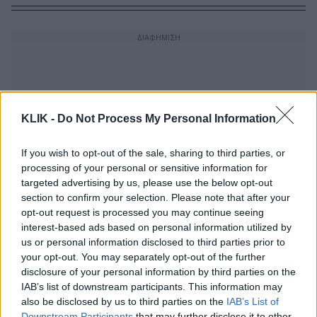
KLIK -
Do Not Process My Personal Information
If you wish to opt-out of the sale, sharing to third parties, or
processing of your personal or sensitive information for
targeted advertising by us, please use the below opt-out
section to confirm your selection. Please note that after your
opt-out request is processed you may continue seeing
interest-based ads based on personal information utilized by
us or personal information disclosed to third parties prior to
your opt-out. You may separately opt-out of the further
Αιμίλιος Χειλάκης: Απαντά στο αν θα
disclosure of your personal information by third parties on the
πολιτευτεί – «Εγώ είμαι ο ιδεολόγος
IAB’s list of downstream participants. This information may
της φανέλας»
also be disclosed by us to third parties on the
IAB’s List of
Downstream Participants
that may further disclose it to other