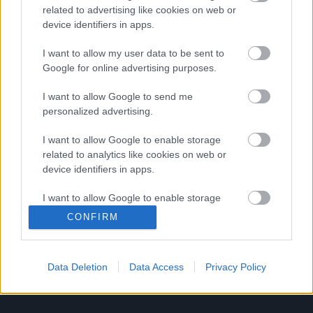
ερώτηση για τον χωρισμό – αποχώρησε
related to advertising like cookies on web or
device identifiers in apps.
από τις κάμερες
I want to allow my user data to be sent to
Google for online advertising purposes.
Σταματίνα Τσιμτσιλή: Το κόκκινο Suzuki,
I want to allow Google to send me
οι σταθεροί συνεργάτες και τα 12
personalized advertising.
χρόνια «Happy Day»
I want to allow Google to enable storage
related to analytics like cookies on web or
device identifiers in apps.
Τσιμτσιλή και Σκορδά υποστηρίζουν τη
Μενεγάκη μετά και την ανάρτηση περί
I want to allow Google to enable storage
χωρισμού
related to functionality of the website or app.
CONFIRM
I want to allow Google to enable storage
related to personalization.
1
2
Data Deletion
Data Access
Privacy Policy
I want to allow Google to enable storage
related to security, including authentication