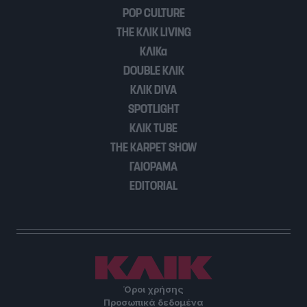
functionality and fraud prevention, and other
POP CULTURE
user protection.
THE ΚΛΙΚ LIVING
ΚΛΙΚα
DOUBLE ΚΛΙΚ
ΚΛΙΚ DIVA
SPOTLIGHT
ΚΛΙΚ TUBE
THE KARPET SHOW
ΓΑΙΟΡΑΜΑ
EDITORIAL
Όροι χρήσης
Προσωπικά δεδομένα