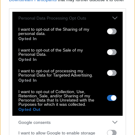
third parties.
Η Σταματίνα Τσιμτσιλή αποκαλύπτει
Please note that this website/app uses one or more Google
Personal Data Processing Opt Outs
services and may gather and store information including but
πως η Σία Κοσιώνη δεν ήθελε να φύγει
not limited to your visit or usage behaviour. You may click to
I want to opt-out of the Sharing of my
απ’ τον ΣΚΑΪ
personal data.
grant or deny consent to Google and its third-party tags to
Opted In
use your data for below specified purposes in below Google
consent section.
I want to opt-out of the Sale of my
Personal Data.
Η Σταματίνα Τσιμτσιλή για τα σενάρια
Opted In
πρόωρης αποχώρησης της Σίας
Κοσιώνη
I want to opt-out of processing my
Personal Data for Targeted Advertising.
Opted In
I want to opt-out of Collection, Use,
Η Κατερίνα Καινούριου έγινε μανούλα
Retention, Sale, and/or Sharing of my
Personal Data that Is Unrelated with the
– δείτε τι της ευχήθηκαν φίλοι και
Purposes for which it was collected.
συνεργάτες
Opted Out
Google consents
Θοδωρής Αθερίδης: Ενοχλημένος με
I want to allow Google to enable storage