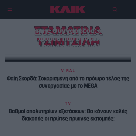
ΣΤΑΜΑΤΙΝΑ
Δημήτρης Ουγγαρέζος: «Είναι
από τις φορές που δεν μπορώ να
ΤΣΙΜΤΣΙΛΗ
πω αυτά που έχω στο μυαλό μου»
VIRAL
Φαίη Σκορδά: Σοκαρισμένη από το πρόωρο τέλος της
συνεργασίας με το MEGA
TV
Βαθμοί απολυτηρίων εξετάσεων: Θα κάνουν καλές
διακοπές οι πρώτες πρωινές εκπομπές;